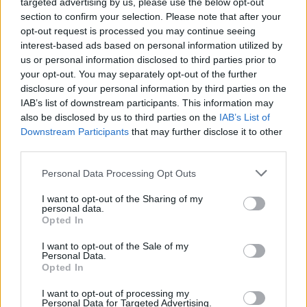
targeted advertising by us, please use the below opt-out
Λ.Μενδώνη: Στην Αμοργό ο
section to confirm your selection. Please note that after your
ιδιαίτερος τοπικός πολιτισμός
Νέους πολιτιστικούς
opt-out request is processed you may continue seeing
και ο κυκλαδίτικος τρόπος
προορισμούς απέδωσε στη
interest-based ads based on personal information utilized by
ζωής λειτουργούν από την
Λέσβο η Λ.Μενδώνη
us or personal information disclosed to third parties prior to
απώτερη αρχαιότητα
your opt-out. You may separately opt-out of the further
disclosure of your personal information by third parties on the
IAB’s list of downstream participants. This information may
also be disclosed by us to third parties on the
IAB’s List of
Downstream Participants
that may further disclose it to other
third parties.
Personal Data Processing Opt Outs
Λ.Μενδώνη: Με το Εθνικό
Αρχείο Μνημείων
Λ.Μενδώνη: Αποκαταστήσαμε
I want to opt-out of the Sharing of my
δημιουργήσαμε τις
τις πληγές που άνοιξε ο
personal data.
τεχνολογικές υποδομές που
σεισμός το 2017 στα μνημεία
Opted In
απαιτεί η πολιτιστική
της Κω
διαχείριση του 21ου αιώνα
I want to opt-out of the Sale of my
Personal Data.
Opted In
I want to opt-out of processing my
Personal Data for Targeted Advertising.