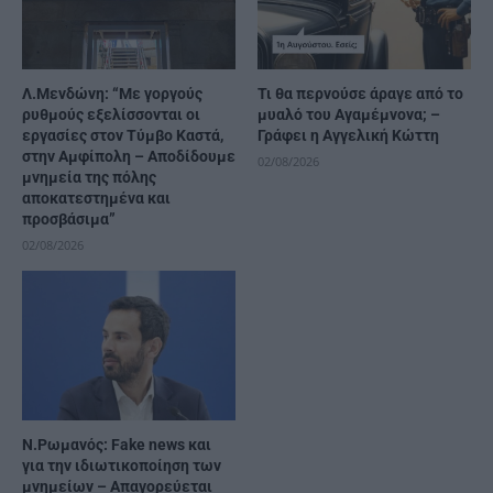
Λ.Μενδώνη: “Με γοργούς
Τι θα περνούσε άραγε από το
ρυθμούς εξελίσσονται οι
μυαλό του Αγαμέμνονα; –
εργασίες στον Τύμβο Καστά,
Γράφει η Αγγελική Κώττη
στην Αμφίπολη – Αποδίδουμε
02/08/2026
μνημεία της πόλης
αποκατεστημένα και
προσβάσιμα”
02/08/2026
Ν.Ρωμανός: Fake news και
για την ιδιωτικοποίηση των
μνημείων – Απαγορεύεται