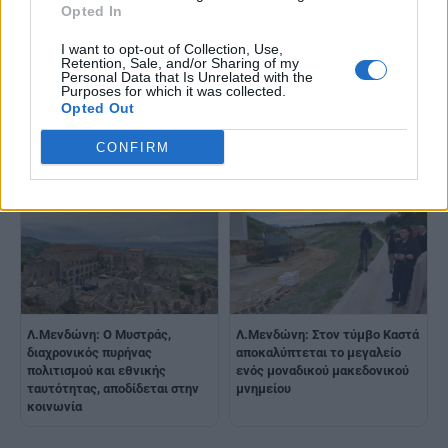
Opted In
I want to opt-out of Collection, Use,
Retention, Sale, and/or Sharing of my
Personal Data that Is Unrelated with the
Λ.Μενδώνη: Το πολιτιστικό
Purposes for which it was collected.
Λ.Μενδώνη: Μετατρέπουμε
απόθεμα των νησιών μας,
Opted Out
τον μνημειακό πλούτο της
ενισχύει την άμυνα της
Σπάρτης σε ισχυρό μοχλό
πατρίδας
CONFIRM
ανάπτυξης για το μέλλον
Λ.Μενδώνη: Ο Μυστράς,
Λ.Μενδώνη: Στον τύμβο Καστά
διαχρονικός πυρήνας
αποκαλύπτεται το μεγαλείο
πολιτισμού και εθνικής
ενός μοναδικού μακεδονικού
ταυτότητας, αποδίδεται στην
μνημείου
κοινωνία