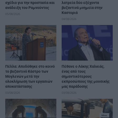
σχέδιο για την προστασία και
λατρεία δύο εξέχοντα
ανάδειξη του Ραμνούντος
βυζαντινά μνημεία στην
Καστοριά
05/08/2026
04/08/2026
Πέλλα: Αποδόθηκε στο κοινό
Πέθανε ο Λάκης Χαλκιάς,
το βυζαντινό Κάστρο των
ένας από τους
Μογλενών μετά την
σημαντικότερους
ολοκλήρωση των εργασιών
εκπροσώπους της μουσικής
αποκατάστασης
μας παράδοσης
03/08/2026
03/08/2026