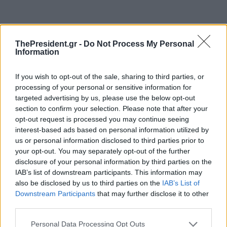
ThePresident.gr -
Do Not Process My Personal
Information
If you wish to opt-out of the sale, sharing to third parties, or
processing of your personal or sensitive information for
targeted advertising by us, please use the below opt-out
section to confirm your selection. Please note that after your
opt-out request is processed you may continue seeing
interest-based ads based on personal information utilized by
us or personal information disclosed to third parties prior to
your opt-out. You may separately opt-out of the further
disclosure of your personal information by third parties on the
IAB’s list of downstream participants. This information may
Δ.Κιρμικίρογλου: Η Ελλάδα έχει υλοποιήσει
also be disclosed by us to third parties on the
IAB’s List of
Downstream Participants
that may further disclose it to other
περισσότερες από 50 δράσεις για την ενίσχυση
third parties.
της ελευθερίας και της πολυφωνίας των μέσων
Personal Data Processing Opt Outs