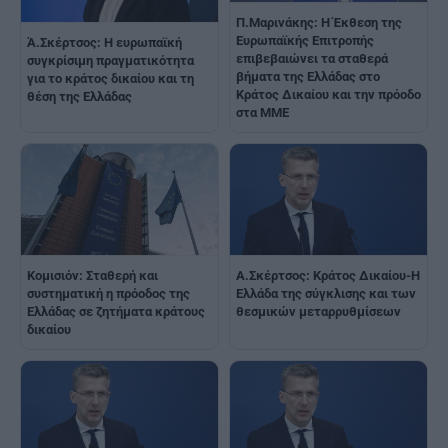
Π.Μαρινάκης: Η Έκθεση της
Ευρωπαϊκής Επιτροπής
Ά.Σκέρτσος: Η ευρωπαϊκή
επιβεβαιώνει τα σταθερά
συγκρίσιμη πραγματικότητα
βήματα της Ελλάδας στο
για το κράτος δικαίου και τη
Κράτος Δικαίου και την πρόοδο
θέση της Ελλάδας
στα ΜΜΕ
Κομισιόν: Σταθερή και
Α.Σκέρτσος: Κράτος Δικαίου-Η
συστηματική η πρόοδος της
Ελλάδα της σύγκλισης και των
Ελλάδας σε ζητήματα κράτους
θεσμικών μεταρρυθμίσεων
δικαίου