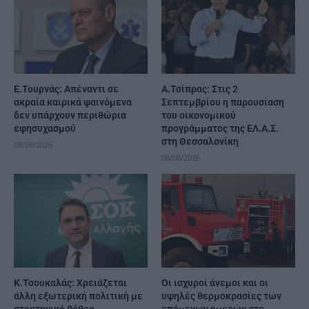
Ε.Τουρνάς: Απέναντι σε
Α.Τσίπρας: Στις 2
ακραία καιρικά φαινόμενα
Σεπτεμβρίου η παρουσίαση
δεν υπάρχουν περιθώρια
του οικονομικού
εφησυχασμού
προγράμματος της ΕΛ.Α.Σ.
στη Θεσσαλονίκη
08/08/2026
08/08/2026
Κ.Τσουκαλάς: Xρειάζεται
Οι ισχυροί άνεμοι και οι
άλλη εξωτερική πολιτική με
υψηλές θερμοκρασίες των
στρατηγικό βάθος
επόμενων ημερών στο