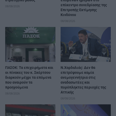
επίκεντρο συνεδρίασης της
08/08/2026
Επιτροπής Εκτίμησης
Κινδύνου
08/08/2026
ΠΑΣΟΚ: Τα επιχειρήματα και
Ν.Χαρδαλιάς: Δεν θα
οι πίνακες του κ. Σκέρτσου
επιτρέψουμε καμία
διαρκούν μέχρι τα επόμενα
ανεμογεννήτρια στις
που αναιρούν τα
αναδασωτέες και
προηγούμενα
πυρόπληκτες περιοχές της
Αττικής
08/08/2026
08/08/2026