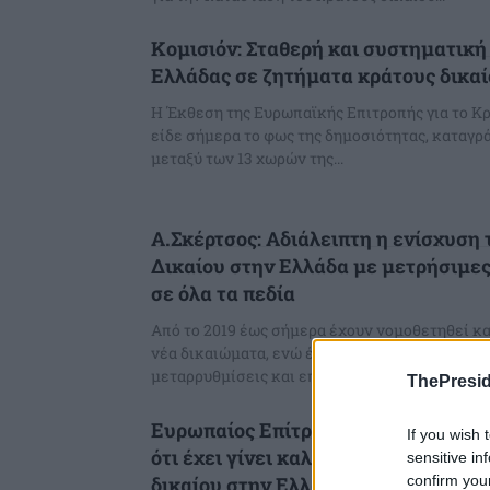
Κομισιόν: Σταθερή και συστηματική
Ελλάδας σε ζητήματα κράτους δικα
Η Έκθεση της Ευρωπαϊκής Επιτροπής για το Κρ
είδε σήμερα το φως της δημοσιότητας, καταγρ
μεταξύ των 13 χωρών της...
Α.Σκέρτσος: Αδιάλειπτη η ενίσχυση
Δικαίου στην Ελλάδα με μετρήσιμε
σε όλα τα πεδία
Από το 2019 έως σήμερα έχουν νομοθετηθεί κ
νέα δικαιώματα, ενώ έχουν υλοποιηθεί 28 από 
μεταρρυθμίσεις και επενδύσεις για το...
ThePresid
Ευρωπαίος Επίτροπος Δικαιοσύνης:
If you wish 
ότι έχει γίνει καλή δουλειά σε ζητ
sensitive in
confirm you
δικαίου στην Ελλάδα