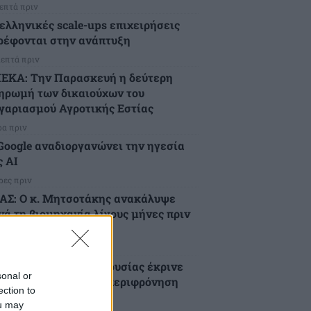
λεπτά πριν
 ελληνικές scale-ups επιχειρήσεις
ρέφονται στην ανάπτυξη
λεπτά πριν
ΕΚΑ: Την Παρασκευή η δεύτερη
ηρωμή των δικαιούχων του
γαριασμού Αγροτικής Εστίας
ρα πριν
Google αναδιοργανώνει την ηγεσία
ς AI
ρες πριν
ΑΣ: Ο κ. Μητσοτάκης ανακάλυψε
νά τη βιομηχανία λίγους μήνες πριν
ό τις εκλογές
ρες πριν
Α: Επιτροπή της Γερουσίας έκρινε
sonal or
οχο τον Φάουτσι για περιφρόνηση
ection to
υ Κογκρέσου
ou may