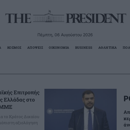
Πέμπτη, 06 Αυγούστου 2026
Α
ΚΟΣΜΟΣ
ΑΠΟΨΕΙΣ
ΟΙΚΟΝΟΜΙΑ
BUSINESS
ΑΘΛΗΤΙΚΑ
ΠΟΛ
αϊκής Επιτροπής
Ρ
ς Ελλάδας στο
α ΜΜΕ
Απ
α το Κράτος Δικαίου
κε
ξιόπιστη αξιολόγηση
άν