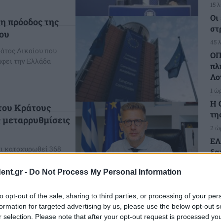
15 
Οι
 η πρόοδος της
στ
ίου
45 
άτος Δικαίου που
ΟΠ
άφει την Ελλάδα
πλ
Λο
1 ώ
H 
 του Κράτους
τη
ς μεταρρυθμίσεις
2 ώ
ΕΛ
αι κατοχυρωθεί 368
ξα
τις 39
απ
ent.gr -
Do Not Process My Personal Information
2 ώ
ΗΠ
 Αναγνωρίζουμε
to opt-out of the sale, sharing to third parties, or processing of your per
έν
ήματα κράτους
formation for targeted advertising by us, please use the below opt-out s
το
r selection. Please note that after your opt-out request is processed y