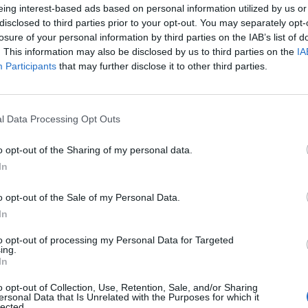
3 ώ
eing interest-based ads based on personal information utilized by us or
ς Επιτροπής για την
K.
disclosed to third parties prior to your opt-out. You may separately opt-
ι στην κατάσταση
κα
losure of your personal information by third parties on the IAB’s list of
. This information may also be disclosed by us to third parties on the
πυ
IA
Participants
that may further disclose it to other third parties.
3 ώ
μαντική πρόοδος
Δύ
Ενισχύει την
72
αυ
l Data Processing Opt Outs
ήθηκε το πρωί στο
3 ώ
o opt-out of the Sharing of my personal data.
μόδιο για τη
Ζ.
In
αι...
Αυ
αλ
o opt-out of the Sale of my Personal Data.
υση των
3 ώ
In
ο Κράτος
Οι
έτ
to opt-out of processing my Personal Data for Targeted
ing.
έρνησης και
3 ώ
In
κρουση στη Βουλή
o opt-out of Collection, Use, Retention, Sale, and/or Sharing
 Κράτος Δικαίου. Ο
ersonal Data that Is Unrelated with the Purposes for which it
lected.