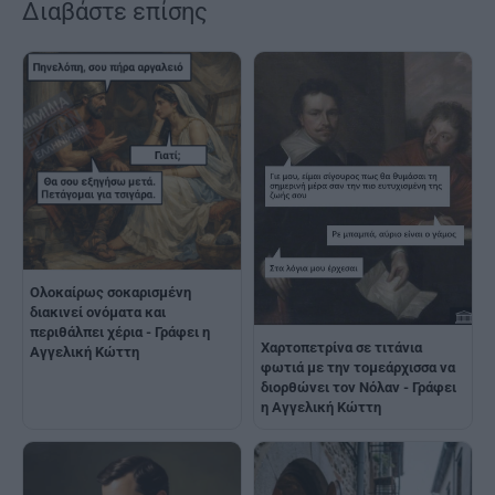
Διαβάστε επίσης
Ολοκαίρως σοκαρισμένη
διακινεί ονόματα και
περιθάλπει χέρια - Γράφει η
Χαρτοπετρίνα σε τιτάνια
Αγγελική Κώττη
φωτιά με την τομεάρχισσα να
διορθώνει τον Νόλαν - Γράφει
η Αγγελική Κώττη