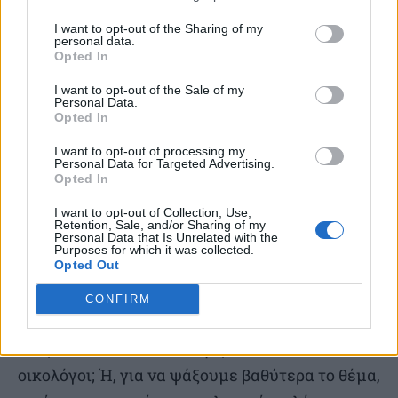
προδοσία και την απάθεια της κοινωνίας
I want to opt-out of the Sharing of my
απέναντι στο φόβο, γραμμένο από τον
personal data.
σεναριογράφο Καρλ Φόρεμαν που είχε μπει στη
Opted In
μαύρη λίστα. Στη μαύρη λίστα ήταν επίσης
I want to opt-out of the Sale of my
Personal Data.
αμέτρητα ταλέντα της εποχής, ανάμεσα στους
Opted In
οποίους και ο Ζυλ Ντασέν.
I want to opt-out of processing my
Personal Data for Targeted Advertising.
Opted In
Αντί να βάλουν μυαλό από τις περιπέτειες, οι
εκπρόσωποι βάζουν τώρα τρικλοποδιά στον
I want to opt-out of Collection, Use,
Retention, Sale, and/or Sharing of my
Personal Data that Is Unrelated with the
εαυτό τους. Γιατί πρέπει να υπάρχουν
Purposes for which it was collected.
Opted Out
περιορισμοί; Χειραγώγηση; Προσπάθεια να
κοπεί κάθε διαφορετική φωνή; Είναι αυτές οι
CONFIRM
«μειονότητες» οι μόνες μειονότητες που
υπάρχουν; Τότε τι είναι, φερ’ ειπείν, οι
οικολόγοι; Ή, για να ψάξουμε βαθύτερα το θέμα,