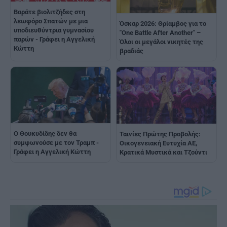
Βαράτε βιολιτζήδες στη
λεωφόρο Σπατών με μια
Όσκαρ 2026: Θρίαμβος για το
υποδιευθύντρια γυμνασίου
"One Battle After Another" –
παρών - Γράφει η Αγγελική
Όλοι οι μεγάλοι νικητές της
Κώττη
βραδιάς
Ο Θουκυδίδης δεν θα
Ταινίες Πρώτης Προβολής:
συμφωνούσε με τον Τραμπ -
Οικογενειακή Ευτυχία ΑΕ,
Γράφει η Αγγελική Κώττη
Κρατικά Μυστικά και Τζούντι