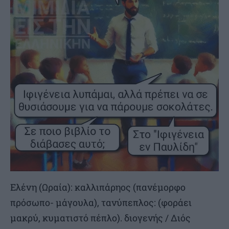
Ελένη (Ωραία): καλλιπάρηος (πανέμορφο
πρόσωπο- μάγουλα), τανύπεπλος: (φοράει
μακρύ, κυματιστό πέπλο). διογενής / Διός