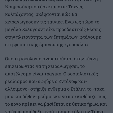
Νοημοσύνη που έρχεται στις Τέχνες
καλπάζοντας, σκέφτονται πώς θα
χειραγωγήσουν τις ταινίες. Ενώ ως τώρα το
μεγάλο Χόλυγουντ είχε προοδευτικές θέσεις
στην πλειονότητα των ζητημάτων, φτάνουμε
στη φασιστικής έμπνευσης «γουοκίλα».
Οπου η ιδεολογία ανακατεύεται στην τέχνη
επιχειρώντας να τη χειραγωγήσει, το
αποτέλεσμα είναι τραγικό. Ο σοσιαλιστικός
ρεαλισμός που εφηύρε ο Ζντάνοφ και-
αλλοίμονο- στήριξε ένθερμα ο Στάλιν, το -τάχα
μου και δήθεν- ρεύμα εκείνο που καθόριζε πως
το έργο πρέπει να βασίζεται σε θετικό ήρωα και
να έχει αισιόδοξη πνοή, τσάκισε όλη την Τέχνη