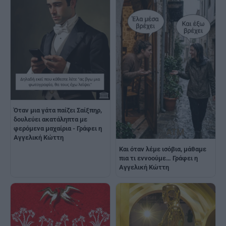
Όταν μια γάτα παίζει Σαίξπηρ,
δουλεύει ακατάληπτα με
φερόμενα μαχαίρια - Γράφει η
Αγγελική Κώττη
Και όταν λέμε ισόβια, μάθαμε
πια τι εννοούμε… Γράφει η
Αγγελική Κώττη