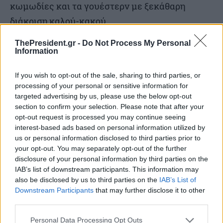
κωμωδίες και τα γουέστερν με ξεκάθαρη
διάκριση καλού-κακού.
ThePresident.gr -
Do Not Process My Personal
Το «δυστυχισμένο» Happy End: Σκηνοθέτες
Information
όπως ο Douglas Sirk αναγκάζονταν να βάζουν
If you wish to opt-out of the sale, sharing to third parties, or
ευτυχισμένο τέλος, αλλά το έκαναν με τόσο
processing of your personal or sensitive information for
υπερβολικό ή ειρωνικό τρόπο («unhappy happy
targeted advertising by us, please use the below opt-out
section to confirm your selection. Please note that after your
end») που υπογράμμιζε την ψευτιά της
opt-out request is processed you may continue seeing
κοινωνίας της εποχής.
interest-based ads based on personal information utilized by
us or personal information disclosed to third parties prior to
your opt-out. You may separately opt-out of the further
Μεταφορική αντίσταση: Ελάχιστες ταινίες
disclosure of your personal information by third parties on the
κατάφεραν να ασκήσουν κριτική στον
IAB’s list of downstream participants. This information may
Μακαρθισμό, κρυμμένες πίσω από άλλα είδη.
also be disclosed by us to third parties on the
IAB’s List of
Downstream Participants
that may further disclose it to other
Το κλασικό γουέστερν High Noon (Το Ψηλό
third parties.
Μεσημέρι, 1952) αποτελεί αλληγορία για την
Personal Data Processing Opt Outs