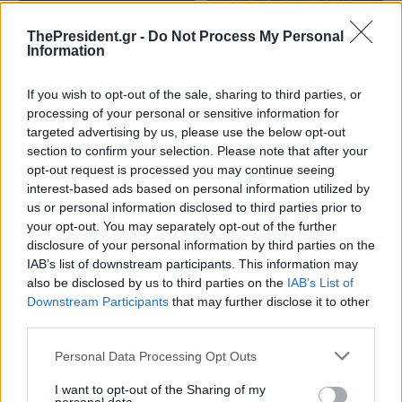
ThePresident.gr -
Do Not Process My Personal
Information
If you wish to opt-out of the sale, sharing to third parties, or
processing of your personal or sensitive information for
targeted advertising by us, please use the below opt-out
Χρηματιστήριο-Κλείσιμο:
Χρηματιστήριο: Πτώση 1,11% -
Πτώση 1,26 %, στα 288,85 εκατ.
Στα 305,68 εκατ. ευρώ ο τζίρος
section to confirm your selection. Please note that after your
ευρώ ο τζίρος
opt-out request is processed you may continue seeing
interest-based ads based on personal information utilized by
us or personal information disclosed to third parties prior to
your opt-out. You may separately opt-out of the further
disclosure of your personal information by third parties on the
IAB’s list of downstream participants. This information may
also be disclosed by us to third parties on the
IAB’s List of
Downstream Participants
that may further disclose it to other
third parties.
Personal Data Processing Opt Outs
I want to opt-out of the Sharing of my