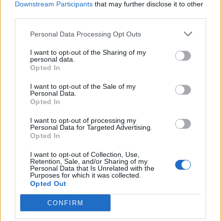
Α.Καββαδάς: Επιπλέον 4,9
A.Καββαδάς: Νέα αποζημίωση
Downstream Participants
that may further disclose it to other
εκατ. ευρώ ενίσχυση σε
672.000 ευρώ για τα
third parties.
καλλιεργητές μηδικής
θανατωθέντα ζώα από
επιζωοτίες
Personal Data Processing Opt Outs
I want to opt-out of the Sharing of my
personal data.
Opted In
I want to opt-out of the Sale of my
Personal Data.
Opted In
ΥΠΑΑΤ: Αποζημιώσεις 3,6
Σ.Πρωτοψάλτης: Aυστηρή
εκατ. ευρώ σε κτηνοτρόφους
τήρηση των μέτρων -
I want to opt-out of processing my
για την ευλογιά των
Αναρτήθηκε ο “οδηγός” για τη
Personal Data for Targeted Advertising.
αιγοπροβάτων
σταδιακή άρση των μέτρων
Opted In
που αφορούν ώριμα τυριά
I want to opt-out of Collection, Use,
Retention, Sale, and/or Sharing of my
Personal Data that Is Unrelated with the
Purposes for which it was collected.
Opted Out
CONFIRM