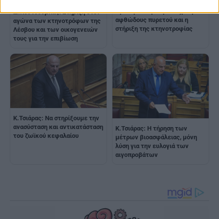
Κ.Τσιάρας από τη Λέσβο:
Προτεραιότητα η ανάσχεση του
Δ.Κουτσούμπας: Στήριξη στον
αφθώδους πυρετού και η
αγώνα των κτηνοτρόφων της
στήριξη της κτηνοτροφίας
Λέσβου και των οικογενειών
τους για την επιβίωση
Κ.Τσιάρας: Να στηρίξουμε την
ανασύσταση και αντικατάσταση
Κ.Τσιάρας: Η τήρηση των
του ζωϊκού κεφαλαίου
μέτρων βιοασφάλειας, μόνη
λύση για την ευλογιά των
αιγοπροβάτων