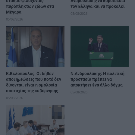
σταθμό φιλοξενίας
Ανδρουλάκης να κοροϊδεύει
πυρόπληκτων ζώων στα
τον Έλληνα και να προκαλεί
Μέγαρα
05/08/2026
05/08/2026
Κ.Βελόπουλος: Οι δήθεν
Ν.Ανδρουλάκης: Η πολιτική
αποζημιώσεις που ποτέ δεν
προστασία πρέπει να
δίνονται, είναι η ομολογία
αποκτήσει ένα άλλο δόγμα
αποτυχίας της κυβέρνησης
05/08/2026
05/08/2026