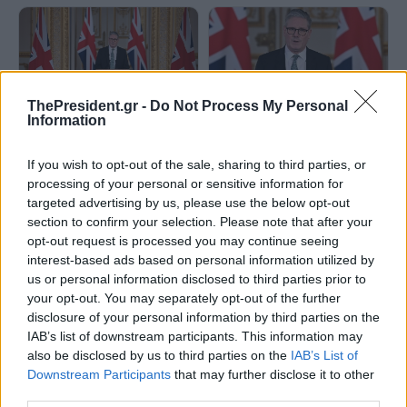
ThePresident.gr -
Do Not Process My Personal
Information
Παραιτήθηκε ο Βρετανός
Βρετανία: Ο Στάρμερ είναι
πρωθυπουργός, Κιρ Στάρμερ
έτοιμος να εγκαταλείψει την
Ντάουνινγκ Στριτ
If you wish to opt-out of the sale, sharing to third parties, or
processing of your personal or sensitive information for
targeted advertising by us, please use the below opt-out
section to confirm your selection. Please note that after your
opt-out request is processed you may continue seeing
interest-based ads based on personal information utilized by
us or personal information disclosed to third parties prior to
your opt-out. You may separately opt-out of the further
Observer: Ο Βρετανός
Βρετανία: Ο Στάρμερ δεν θα
disclosure of your personal information by third parties on the
πρωθυπουργός Κιρ Στάρμερ
ορίσει χρονοδιάγραμμα για την
IAB’s list of downstream participants. This information may
αναμένεται να παραιτηθεί τη
αποχώρησή του, δήλωσε ο
also be disclosed by us to third parties on the
IAB’s List of
Δευτέρα
αντιπρόεδρος της κυβέρνησης
Downstream Participants
that may further disclose it to other
third parties.