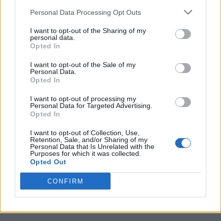
Personal Data Processing Opt Outs
I want to opt-out of the Sharing of my
personal data.
Opted In
Γιατί έχουν αγανακτήσει οι
Βρετανοί;
Πολιτική κρίση στη Βρετανία:
I want to opt-out of the Sale of my
Personal Data.
Θα αποχωρήσει ο Κιρ Στάρμερ;
Opted In
Ποιες είναι οι εξελίξεις
I want to opt-out of processing my
Personal Data for Targeted Advertising.
Opted In
I want to opt-out of Collection, Use,
Retention, Sale, and/or Sharing of my
Personal Data that Is Unrelated with the
Purposes for which it was collected.
Opted Out
Πολιτική κρίση στο Ηνωμένο
Βρετανία: Ο Στάρμερ
Βασίλειο
δεσμεύθηκε να αποδείξει σε
όσους τον αμφισβητούν ότι
CONFIRM
έχουν άδικο