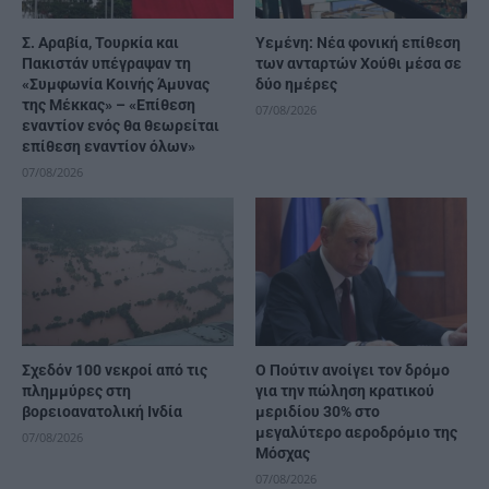
Σ. Αραβία, Τουρκία και
Υεμένη: Νέα φονική επίθεση
Πακιστάν υπέγραψαν τη
των ανταρτών Χούθι μέσα σε
«Συμφωνία Κοινής Άμυνας
δύο ημέρες
της Μέκκας» – «Επίθεση
07/08/2026
εναντίον ενός θα θεωρείται
επίθεση εναντίον όλων»
07/08/2026
Σχεδόν 100 νεκροί από τις
Ο Πούτιν ανοίγει τον δρόμο
πλημμύρες στη
για την πώληση κρατικού
βορειοανατολική Ινδία
μεριδίου 30% στο
μεγαλύτερο αεροδρόμιο της
07/08/2026
Μόσχας
07/08/2026