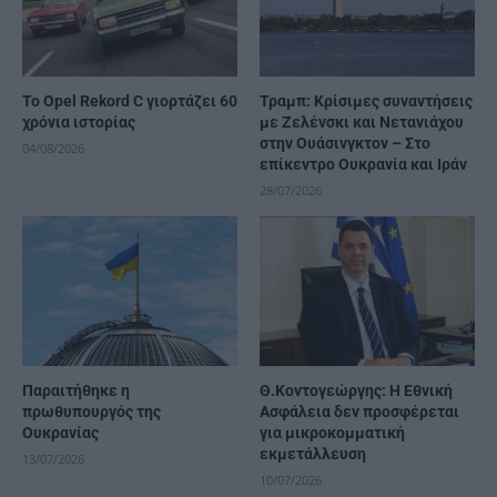
Το Opel Rekord C γιορτάζει 60
Τραμπ: Κρίσιμες συναντήσεις
χρόνια ιστορίας
με Ζελένσκι και Νετανιάχου
στην Ουάσινγκτον – Στο
04/08/2026
επίκεντρο Ουκρανία και Ιράν
28/07/2026
Παραιτήθηκε η
Θ.Κοντογεώργης: Η Εθνική
πρωθυπουργός της
Ασφάλεια δεν προσφέρεται
Ουκρανίας
για μικροκομματική
εκμετάλλευση
13/07/2026
10/07/2026