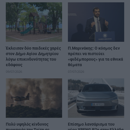
Έκλεισαν δύο παιδικές χαρές
Π.Μαρινάκης: Ο κόσμος δεν
στον Δήμο Αγίου Δημητρίου
πρέπει να πιστεύει
λόγω επικινδυνότητας του
«φιδέμπορους» για τα εθνικά
εδάφους
θέματα
09/07/2026
07/07/2026
Πολύ υψηλός κίνδυνος
Επίσημο λανσάρισμα του
πυρκαγιάς την Τρίτη σε
νέου XPENG P7+ στην Ελλάδα