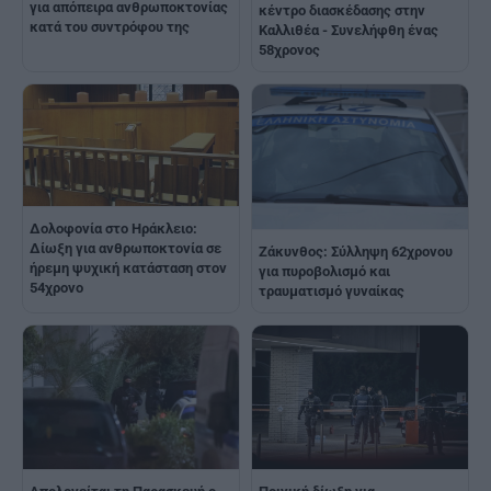
για απόπειρα ανθρωποκτονίας
κέντρο διασκέδασης στην
κατά του συντρόφου της
Καλλιθέα - Συνελήφθη ένας
58χρονος
Δολοφονία στο Ηράκλειο:
Δίωξη για ανθρωποκτονία σε
Ζάκυνθος: Σύλληψη 62χρονου
ήρεμη ψυχική κατάσταση στον
για πυροβολισμό και
54χρονο
τραυματισμό γυναίκας