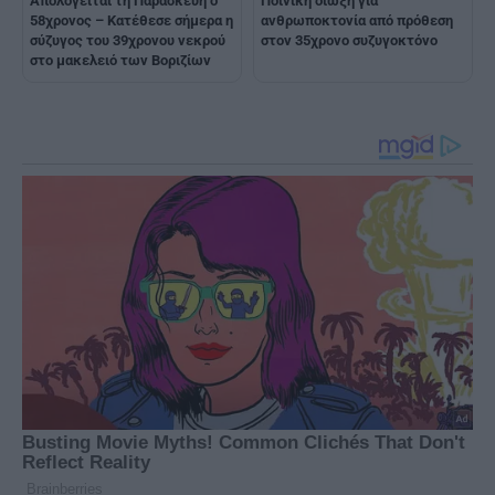
Ποινική δίωξη για
Απολογείται τη Παρασκευή ο
ανθρωποκτονία από πρόθεση
58χρονος – Κατέθεσε σήμερα η
στον 35χρονο συζυγοκτόνο
σύζυγος του 39χρονου νεκρού
στο μακελειό των Βοριζίων