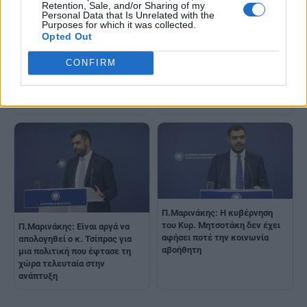
Retention, Sale, and/or Sharing of my
Personal Data that Is Unrelated with the
Purposes for which it was collected.
Opted Out
Π. Μαρινάκης για Patriot:
Απορρίπτει σενάρια
CONFIRM
Π.Μαρινάκης: Ο κόσμος
υποχωρητικότητας έναντι της
ενδιαφέρεται για το πώς κάθε
Τουρκίας
κόμμα θα είναι χρήσιμο για την
καθημερινότητά του
Π.Μαρινάκης: Η κυβέρνηση
του Κυρ. Μητσοτάκη δεν έχει
Π.Μαρινάκης: Είναι αργά να
αφήσει ποτέ την κοινωνία
απολογηθεί ο κ. Τσίπρας για
αβοήθητη
μια πολιτική που έφτασε τη
χώρα τελευταία στην
ανάπτυξη