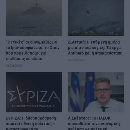
“Θετικές” οι συνομιλίες με
Δ.Αττική: Η επόμενη ημέρα
το Ιράν σύμφωνα με το Ομάν,
μετά τις πυρκαγιές. Τα έργα
που προειδοποιεί για
Antinero και η αποκατάσταση
επιθέσεις σε πλοία
08/08/2026
08/08/2026
ΣΥΡΙΖΑ: Η δασοπυρόσβεση
Α.Σκέρτσος: Το ΠΑΣΟΚ
απαιτεί εθνική πολιτική –
υποκαθιστά την οικονομική
Καταστροφικά τα
ανάλυση με πολιτική