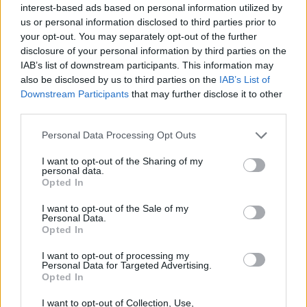
interest-based ads based on personal information utilized by
us or personal information disclosed to third parties prior to
Π.Μαρινάκης: Τις απαντήσεις
your opt-out. You may separately opt-out of the further
τις δίνει η δικαιοσύνη - Δεν
Π.Μαρινάκης: Πρωθυπουργούς
disclosure of your personal information by third parties on the
απασχολεί τους ανθρώπους η
εκλέγουν οι πολίτες και όχι
IAB’s list of downstream participants. This information may
προσωπική ατζέντα
όσοι επεξεργάζονται σενάρια
also be disclosed by us to third parties on the
IAB’s List of
οποιουδήποτε εξ ημών
Downstream Participants
that may further disclose it to other
third parties.
Personal Data Processing Opt Outs
I want to opt-out of the Sharing of my
personal data.
Opted In
I want to opt-out of the Sale of my
Π.Μαρινάκης: Την εβδομάδα
Π.Μαρινάκης: Η χώρα
Personal Data.
που μας έρχεται θα φανεί στην
χρειάζεται κυβέρνηση την
Opted In
αντλία η μείωση της τιμής του
επόμενη ημέρα των εκλογών
πετρελαίου
I want to opt-out of processing my
Personal Data for Targeted Advertising.
Opted In
I want to opt-out of Collection, Use,