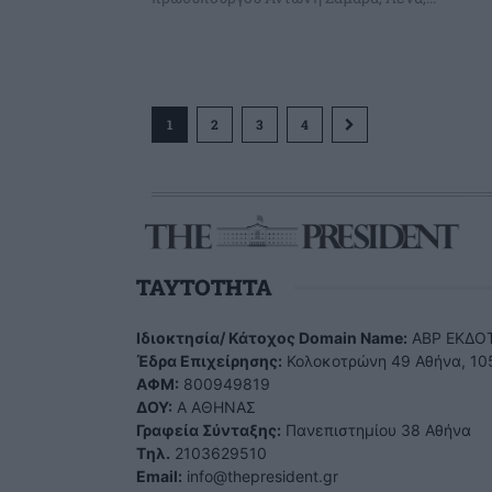
1
2
3
4
TAYTOTHTA
Ιδιοκτησία/ Κάτοχος Domain Name:
ΑBP ΕΚΔΟΤ
Έδρα Επιχείρησης:
Κολοκοτρώνη 49 Αθήνα, 10
ΑΦΜ:
800949819
ΔΟΥ:
Α ΑΘΗΝΑΣ
Γραφεία Σύνταξης:
Πανεπιστημίου 38 Αθήνα
Tηλ.
2103629510
Email:
info@thepresident.gr