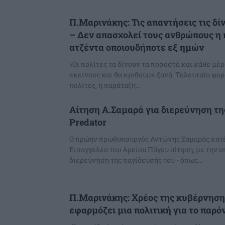
Π.Μαρινάκης: Τις απαντήσεις τις δί
– Δεν απασχολεί τους ανθρώπους η
ατζέντα οποιουδήποτε εξ ημών
«Οι πολίτες τα δίνουν τα ποσοστά και κάθε μέ
εκείνους και θα κριθούμε ξανά. Τελευταία φορ
πολίτες, η παράταξη...
Αίτηση Α.Σαμαρά για διερεύνηση τ
Predator
Ο πρώην πρωθυπουργός Αντώνης Σαμαράς κατ
Εισαγγελέα του Αρείου Πάγου αίτηση, με την ο
διερεύνηση της παγίδευσής του - όπως...
Π.Μαρινάκης: Χρέος της κυβέρνησης
εφαρμόζει μια πολιτική για το παρόν