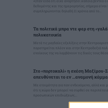
«Όταν είδα ότι είχε αναρτήσει κάποια βίντεο ο 
δεδομένης και της ημερομηνίας, σήμερα είναι 5
συμπληρώνονται δηλαδή 11 χρόνια από το...
Τα πολιτικά μπρα ντε φερ στη «γαλά
πολυκατοικία
Μετά τις ραγδαίες εξελίξεις στην Κεντροαρισ
παρατηρείται πλέον και στην Κεντροδεξιά πολ
ενοίκους της να λαμβάνουν τις δικές τους θέσει
Στο «πορτοκαλί» η σχέση Μαξίμου-
απευθύνεται το εν …αναμονή κόμμα
Με ετοιμότητα για παν ενδεχόμενο, αλλά και 
ότι η χώρα δεν μπορεί να συρθεί σε περιπέτειε
προσωπικών επιδιώξεων,...