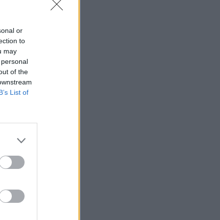
sonal or
ection to
ou may
 personal
out of the
 downstream
B’s List of