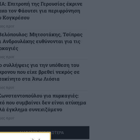
Α: Επιτροπή της Γερουσίας έκρινε
οχο τον Φάουτσι για περιφρόνηση
υ Κογκρέσου
ρες πριν
Βελόπουλος: Μητσοτάκης, Τσίπρας
ι Ανδρουλάκης ευθύνονται για τις
ρκαγιές
ρες πριν
ο συλλήψεις για την υπόθεση του
χρονου που είχε βρεθεί νεκρός σε
τοκίνητο στα Άνω Λιόσια
ρες πριν
Κωνσταντοπούλου για πυρκαγιές:
τό που συμβαίνει δεν είναι ατύχημα
λά έγκλημα συνεχιζόμενο
ρες πριν
ΔΙΑΒΑΣΤΕ ΠΕΡΙΣΣΟΤΕΡΑ