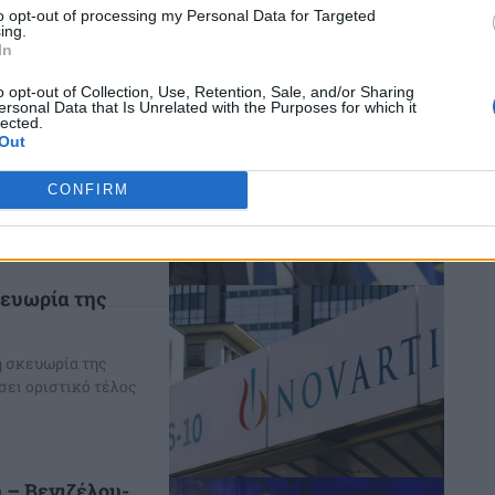
ας και συλλογικής
to opt-out of processing my Personal Data for Targeted
 σφαίρα με τον
ing.
In
τικό...
o opt-out of Collection, Use, Retention, Sale, and/or Sharing
λματίες
ersonal Data that Is Unrelated with the Purposes for which it
lected.
αι με
Out
CONFIRM
με τους
ron, ο κ.
 Συμβουλίου,
κευωρία της
η σκευωρία της
σει οριστικό τέλος
 – Βενιζέλου-