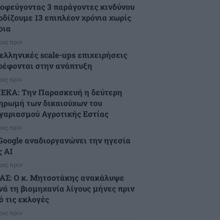
οφεύγοντας 3 παράγοντες κινδύνου
ρδίζουμε 13 επιπλέον χρόνια χωρίς
οια
ρες πριν
 ελληνικές scale-ups επιχειρήσεις
ρέφονται στην ανάπτυξη
ρες πριν
ΕΚΑ: Την Παρασκευή η δεύτερη
ηρωμή των δικαιούχων του
γαριασμού Αγροτικής Εστίας
ρες πριν
Google αναδιοργανώνει την ηγεσία
ς AI
ρες πριν
ΑΣ: Ο κ. Μητσοτάκης ανακάλυψε
νά τη βιομηχανία λίγους μήνες πριν
ό τις εκλογές
ρες πριν