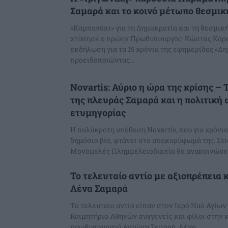
Σαμαρά και το κοινό μέτωπο θεσμι
«Καμπανάκι» για τη Δημοκρατία και τη θεσμικ
χτύπησε ο πρώην Πρωθυπουργός Κώστας Καρα
εκδήλωση για τα 15 χρόνια της εφημερίδας «Δη
προειδοποιώντας...
Novartis: Αύριο η ώρα της κρίσης –
της πλευράς Σαμαρά και η πολιτική 
ετυμηγορίας
Η πολύκροτη υπόθεση Novartis, που για χρόνι
δημόσιο βίο, φτάνει στο αποκορύφωμά της. Στι
Μονομελές Πλημμελειοδικείο θα ανακοινώσει 
Το τελευταίο αντίο με αξιοπρέπεια 
Λένα Σαμαρά
Το τελευταίο αντίο είπαν στον Ιερό Ναό Αγίων
Κοιμητήριο Αθηνών συγγενείς και φίλοι στην 
πρωθυπουργού Αντώνη Σαμαρά, Λένα,...