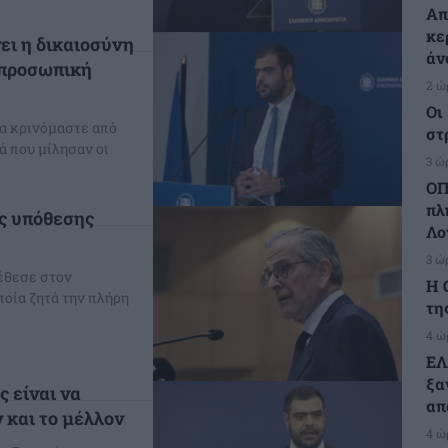
Απ
κε
νει η δικαιοσύνη
άν
 προσωπική
2 ώ
Οι
ρα κρινόμαστε από
στ
ά που μίλησαν οι
3 ώ
ΟΠ
πλ
ης υπόθεσης
Λο
3 ώ
έθεσε στον
H 
ποία ζητά την πλήρη
τη
4 ώ
ΕΛ
ξα
 είναι να
απ
 και το μέλλον
4 ώ