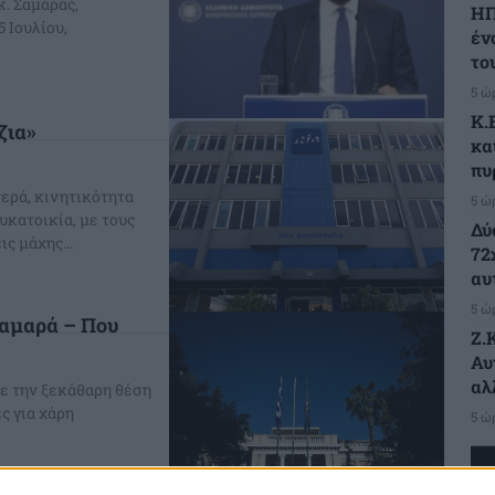
κ. Σαμαράς,
ΗΠ
 Ιουλίου,
έν
το
5 ώ
K.
ζια»
κα
πυ
τερά, κινητικότητα
5 ώ
υκατοικία, με τους
Δύ
ς μάχης...
72
αυ
5 ώ
Σαμαρά – Που
Ζ.
Αυ
αλ
με την ξεκάθαρη θέση
ς για χάρη
5 ώ