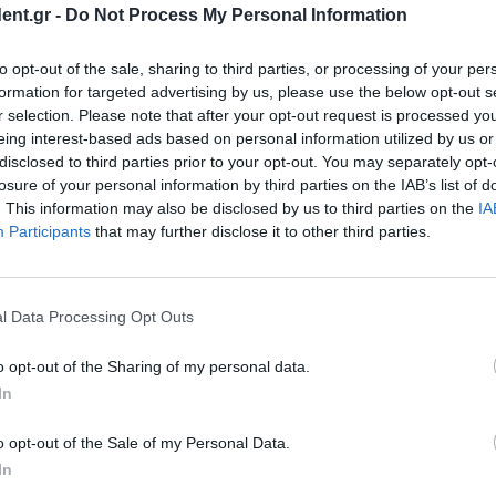
ent.gr -
Do Not Process My Personal Information
ια την επόμενη
νάρια νέου
to opt-out of the sale, sharing to third parties, or processing of your per
formation for targeted advertising by us, please use the below opt-out s
υ να τις
r selection. Please note that after your opt-out request is processed y
η σχεδόν απειλητική
eing interest-based ads based on personal information utilized by us or
disclosed to third parties prior to your opt-out. You may separately opt-
losure of your personal information by third parties on the IAB’s list of
. This information may also be disclosed by us to third parties on the
IA
 μου – Θα τις
Participants
that may further disclose it to other third parties.
ομία, την εξωτερική
ών ζητημάτων άσκησε
l Data Processing Opt Outs
ντας σε...
o opt-out of the Sharing of my personal data.
In
ική: Η
άφει ο
o opt-out of the Sale of my Personal Data.
In