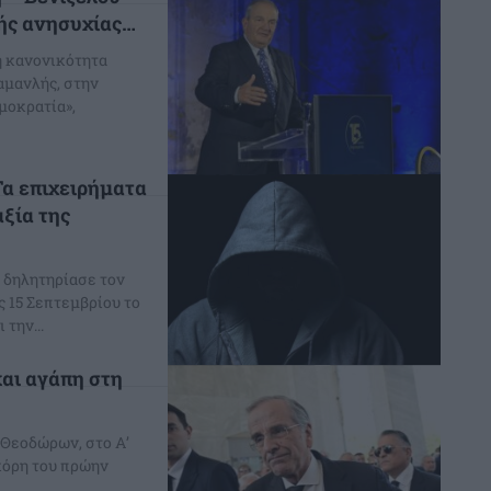
κής ανησυχίας…
ή κανονικότητα
μανλής, στην
μοκρατία»,
 Τα επιχειρήματα
αξία της
α δηλητηρίασε τον
ς 15 Σεπτεμβρίου το
την...
και αγάπη στη
 Θεοδώρων, στο Α’
κόρη του πρώην