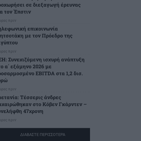
ροχωρήσει σε διεξαγωγή έρευνας
ια τον Έπστιν
ώρες πριν
ηλεφωνική επικοινωνία
ητσοτάκη με τον Πρόεδρο της
ιγύπτου
ώρες πριν
ΕΗ: Συνεχιζόμενη ισχυρή ανάπτυξη
το α΄ εξάμηνο 2026 με
ροσαρμοσμένο EBITDA στα 1,2 δισ.
υρώ
ώρες πριν
ρετανία: Τέσσερις άνδρες
αχαιρώθηκαν στο Κόβεν Γκάρντεν –
υνελήφθη 47χρονη
ώρες πριν
ΔΙΑΒΑΣΤΕ ΠΕΡΙΣΣΟΤΕΡΑ