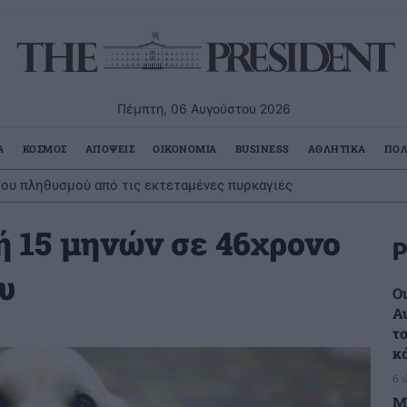
Πέμπτη, 06 Αυγούστου 2026
Α
ΚΟΣΜΟΣ
ΑΠΟΨΕΙΣ
ΟΙΚΟΝΟΜΙΑ
BUSINESS
ΑΘΛΗΤΙΚΑ
ΠΟΛ
ου πληθυσμού από τις εκτεταμένες πυρκαγιές
ή 15 μηνών σε 46χρονο
Ρ
υ
Ο
Α
τ
κ
6 
Μ