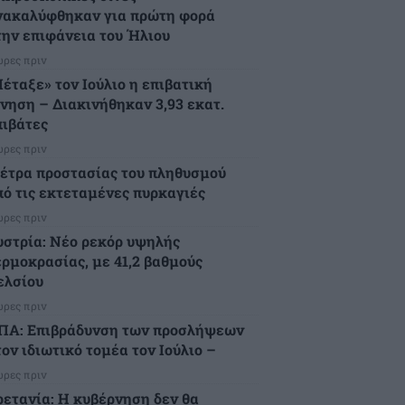
νακαλύφθηκαν για πρώτη φορά
την επιφάνεια του Ήλιου
ώρες πριν
Πέταξε» τον Ιούλιο η επιβατική
ίνηση – Διακινήθηκαν 3,93 εκατ.
πιβάτες
ώρες πριν
έτρα προστασίας του πληθυσμού
πό τις εκτεταμένες πυρκαγιές
ώρες πριν
υστρία: Νέο ρεκόρ υψηλής
ερμοκρασίας, με 41,2 βαθμούς
ελσίου
ώρες πριν
ΠΑ: Επιβράδυνση των προσλήψεων
ον ιδιωτικό τομέα τον Ιούλιο –
ώρες πριν
ρετανία: Η κυβέρνηση δεν θα