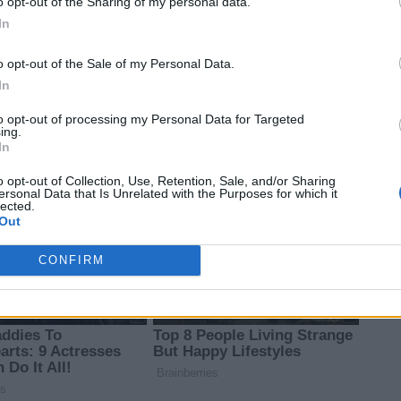
o opt-out of the Sharing of my personal data.
Εγκατέλειψε δύο
In
α
Παράνομος οίκος ευγηρίας
κουτάβια στην
σφραγίστηκε στους
Ασπροβάλτα –
o opt-out of the Sale of my Personal Data.
Αμπελόκηπους-
Δικογραφία και πρόστιμα
Συνελήφθη η ιδιοκτήτρια
άνω των 65.000 ευρώ σε
In
για έκθεση,εκβίαση κατά
62χρονο
συναυτουργία και απείθεια
to opt-out of processing my Personal Data for Targeted
ing.
In
o opt-out of Collection, Use, Retention, Sale, and/or Sharing
ersonal Data that Is Unrelated with the Purposes for which it
lected.
Out
CONFIRM