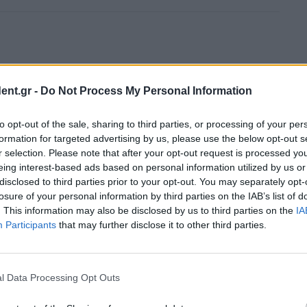
ent.gr -
Do Not Process My Personal Information
to opt-out of the sale, sharing to third parties, or processing of your per
formation for targeted advertising by us, please use the below opt-out s
r selection. Please note that after your opt-out request is processed y
όστιμα
Θεσσαλονίκη:
eing interest-based ads based on personal information utilized by us or
Θεσσαλονίκη: 56 έλεγχοι
Εξαγοράσιμη ποινή 18
disclosed to third parties prior to your opt-out. You may separately opt-
για τα ζώα συντροφιάς και
βάσεις
μηνών στον 63χρονο που
losure of your personal information by third parties on the IAB’s list of
πρόστιμα 1.700 ευρώ
παρενόχλησε 8χρονη στο
άλσος Συκεών
. This information may also be disclosed by us to third parties on the
IA
Participants
that may further disclose it to other third parties.
l Data Processing Opt Outs