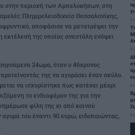
π
ου στην περιοχή των Αμπελοκήπων, στη
γ
ομελές Πλημμελειοδικείο Θεσσαλονίκης,
9 
αφρυντικό, αποφάσισε να μετατρέψει την
Τ
Μ
η εκτέλεσή της οποίας ανεστάλη ενόψει
Α
9 
Δ
σ
οηγούμενα 24ωρα, όταν ο 46χρονος
π
 προτείνοντάς της να αγοράσει έναν σκύλο.
ε
ρεται να ισχυρίστηκε πως κατέχει μέχρι
9 
Β
ιζόμενη το ενδιαφέρον της για την
μ
νημέρωσε φίλη της κι από κοινού
Σ
αγορά του έναντι 90 ευρώ, ειδοποιώντας,
9 
.