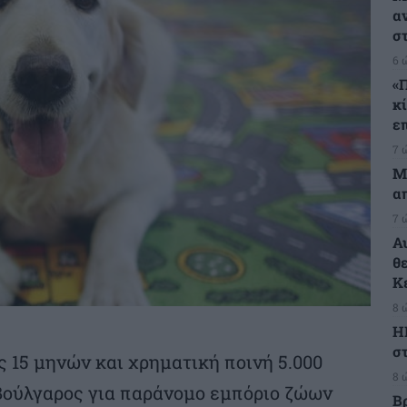
α
σ
6 
«
κ
ε
7 
Μ
α
7 
Α
θ
Κ
8 
Η
στ
 15 μηνών και χρηματική ποινή 5.000
8 
Βούλγαρος για παράνομο εμπόριο ζώων
Β