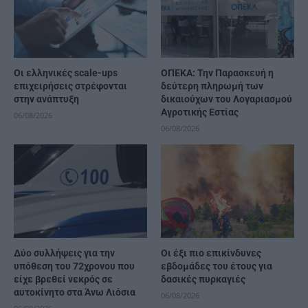
Οι ελληνικές scale-ups
ΟΠΕΚΑ: Την Παρασκευή η
επιχειρήσεις στρέφονται
δεύτερη πληρωμή των
στην ανάπτυξη
δικαιούχων του Λογαριασμού
Αγροτικής Εστίας
06/08/2026
06/08/2026
Δύο συλλήψεις για την
Οι έξι πιο επικίνδυνες
υπόθεση του 72χρονου που
εβδομάδες του έτους για
είχε βρεθεί νεκρός σε
δασικές πυρκαγιές
αυτοκίνητο στα Άνω Λιόσια
06/08/2026