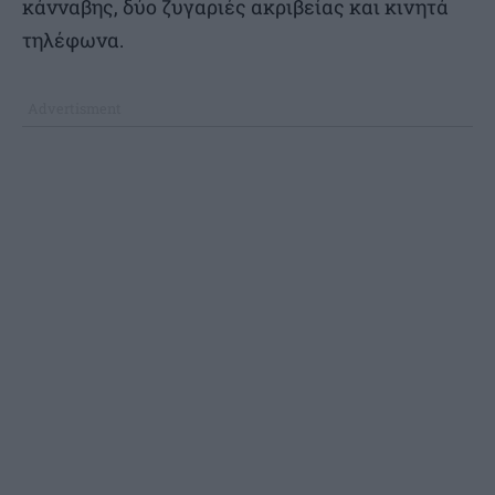
κάνναβης, δύο ζυγαριές ακριβείας και κινητά
τηλέφωνα.