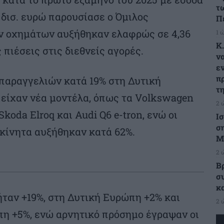
τ
δισ. ευρώ παρουσίασε ο Όμιλος
Π
ν οχημάτων αυξήθηκαν ελαφρώς σε 4,36
1 
Κ
ς πιέσεις στις διεθνείς αγορές.
ν
ε
π
παραγγελιών κατά 19% στη Δυτική
τ
είχαν νέα μοντέλα, όπως τα Volkswagen
2 
Skoda Elroq και Audi Q6 e-tron, ενώ οι
Ι
σ
οκίνητα αυξήθηκαν κατά 62%.
Μ
2 
Β
σ
κ
ταν +19%, στη Δυτική Ευρώπη +2% και
2 
η +5%, ενώ αρνητικό πρόσημο έγραψαν οι