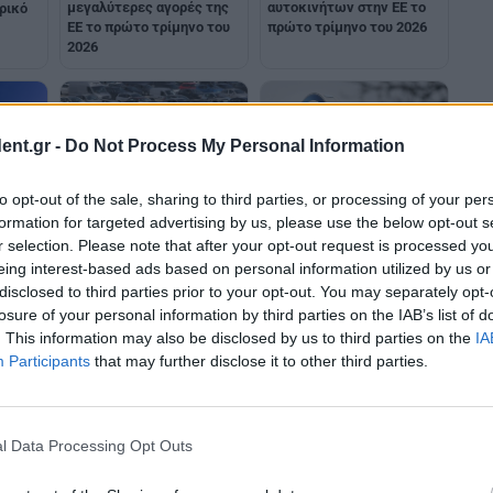
αυτοκινήτων στην ΕΕ το
μεγαλύτερες αγορές της
ρικό
πρώτο τρίμηνο του 2026
ΕE το πρώτο τρίμηνο του
2026
ent.gr -
Do Not Process My Personal Information
to opt-out of the sale, sharing to third parties, or processing of your per
n
Αύξηση κατά 17,8%
Volkswagen: Μείωση στα
formation for targeted advertising by us, please use the below opt-out s
σημείωσαν οι πωλήσεις
οχήματα εσωτερικής
r selection. Please note that after your opt-out request is processed y
όσμιο
καινούργιων αυτοκινήτων
καύσης μετά το 2026
eing interest-based ads based on personal information utilized by us or
μύρια
στην ΕΕ τον Ιούνιο
disclosed to third parties prior to your opt-out. You may separately opt-
losure of your personal information by third parties on the IAB’s list of
. This information may also be disclosed by us to third parties on the
IA
Participants
that may further disclose it to other third parties.
l Data Processing Opt Outs