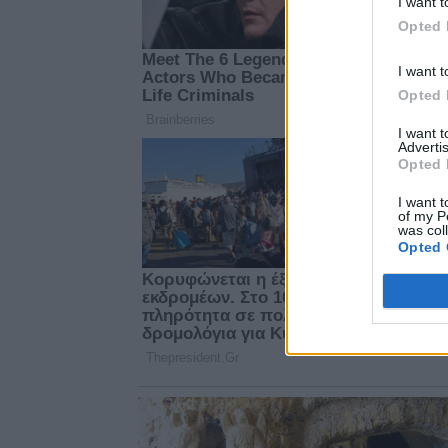
I want t
Opted 
I want t
Opted 
I want 
Advertis
Opted 
I want t
of my P
was col
Opted 