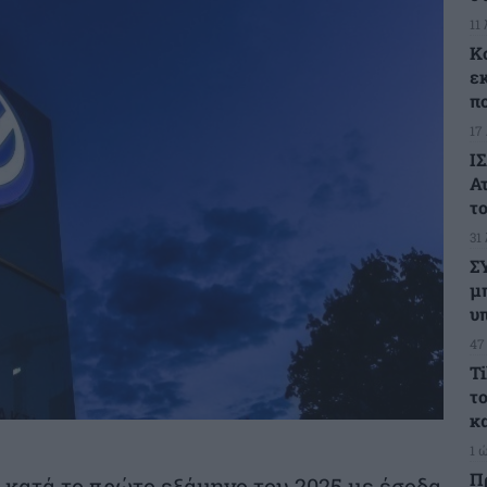
11
Κ
ε
π
17
ΙΣ
Α
το
31
Σ
μ
υ
47
T
τ
κ
1 
Π
 κατά το πρώτο εξάμηνο του 2025 με έσοδα