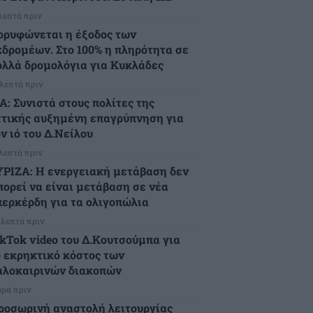
 λεπτά πριν
ορυφώνεται η έξοδος των
κδρομέων. Στο 100% η πληρότητα σε
ολλά δρομολόγια για Κυκλάδες
 λεπτά πριν
Α: Συνιστά στους πολίτες της
ττικής αυξημένη επαγρύπνηση για
ν ιό του Δ.Νείλου
 λεπτά πριν
ΥΡΙΖΑ: Η ενεργειακή μετάβαση δεν
πορεί να είναι μετάβαση σε νέα
περκέρδη για τα ολιγοπώλια
 λεπτά πριν
ikTok video του Δ.Κουτσούμπα για
ο εκρηκτικό κόστος των
αλοκαιρινών διακοπών
ώρα πριν
ροσωρινή αναστολή λειτουργίας