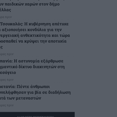
ων παιδικών χαρών στον δήμο
έλλας
ώρα πριν
.Τσουκαλάς: Η κυβέρνηση απέτυχε
α αξιοποιήσει κονδύλια για την
νεργειακή ανθεκτικότητα και τώρα
ροσπαθεί να κρύψει την αποτυχία
ης
ώρες πριν
σπανία: Η αστυνομία εξάρθρωσε
ημαντικό δίκτυο διακινητών στη
εσόγειο
ώρες πριν
ρετανία: Πέντε άνθρωποι
υνελήφθησαν για βία σε διαδήλωση
ατά των μεταναστών
ώρες πριν