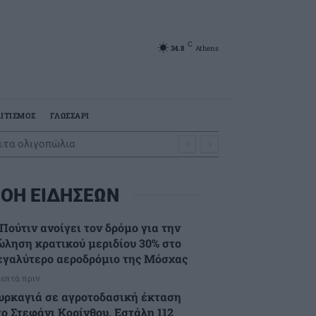
C
34.8
Athens
ΙΤΙΣΜΟΣ
ΓΛΩΣΣΑΡΙ
 τα ολιγοπώλια
ΟΗ ΕΙΔΗΣΕΩΝ
Πούτιν ανοίγει τον δρόμο για την
ώληση κρατικού μεριδίου 30% στο
εγαλύτερο αεροδρόμιο της Μόσχας
λεπτά πριν
υρκαγιά σε αγροτοδασική έκταση
το Στεφάνι Κορίνθου. Εστάλη 112