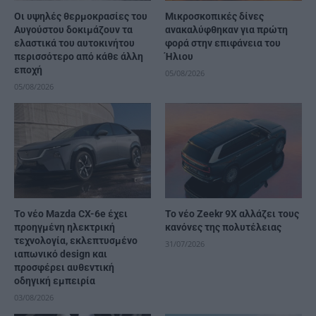
Οι υψηλές θερμοκρασίες του
Μικροσκοπικές δίνες
Αυγούστου δοκιμάζουν τα
ανακαλύφθηκαν για πρώτη
ελαστικά του αυτοκινήτου
φορά στην επιφάνεια του
περισσότερο από κάθε άλλη
Ήλιου
εποχή
05/08/2026
05/08/2026
Το νέο Mazda CX-6e έχει
Το νέο Zeekr 9X αλλάζει τους
προηγμένη ηλεκτρική
κανόνες της πολυτέλειας
τεχνολογία, εκλεπτυσμένο
31/07/2026
ιαπωνικό design και
προσφέρει αυθεντική
οδηγική εμπειρία
03/08/2026