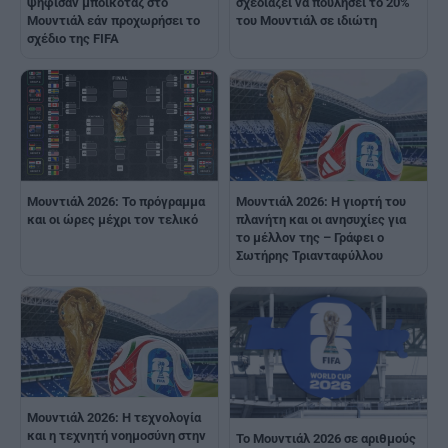
ψήφισαν μποϊκοτάζ στο
σχεδιάζει να πουλήσει το 20%
Μουντιάλ εάν προχωρήσει το
του Μουντιάλ σε ιδιώτη
σχέδιο της FIFA
Μουντιάλ 2026: Το πρόγραμμα
Μουντιάλ 2026: Η γιορτή του
και οι ώρες μέχρι τον τελικό
πλανήτη και οι ανησυχίες για
το μέλλον της – Γράφει ο
Σωτήρης Τριανταφύλλου
Μουντιάλ 2026: Η τεχνολογία
και η τεχνητή νοημοσύνη στην
Το Μουντιάλ 2026 σε αριθμούς