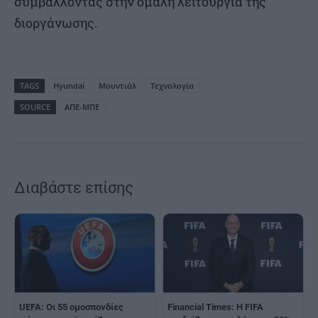
συμβάλλοντας στην ομαλή λειτουργία της
διοργάνωσης.
TAGS
Hyundai
Μουντιάλ
Τεχνολογία
SOURCE
ΑΠΕ-ΜΠΕ
Διαβάστε επίσης
UEFA: Οι 55 ομοσπονδίες
Financial Times: Η FIFA