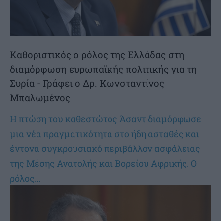
Καθοριστικός ο ρόλος της Ελλάδας στη
διαμόρφωση ευρωπαϊκής πολιτικής για τη
Συρία - Γράφει ο Δρ. Κωνσταντίνος
Μπαλωμένος
Η πτώση του καθεστώτος Άσαντ διαμόρφωσε
μια νέα πραγματικότητα στο ήδη ασταθές και
έντονα συγκρουσιακό περιβάλλον ασφάλειας
της Μέσης Ανατολής και Βορείου Αφρικής. Ο
ρόλος...