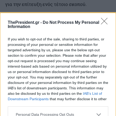
για την επίτευξη ενός τέτοιο σκοπού.
Προς επίρρωση της εν λόγω άποψης, αξίζει να
ThePresident.gr -
Do Not Process My Personal
επισημανθούν κάποια στοιχεία για τα οποία δεν
Information
υπάρχει καμία πρόνοια στη Λευκή Βίβλο για την
If you wish to opt-out of the sale, sharing to third parties, or
Άμυνα που μόλις εκδόθηκε.
processing of your personal or sensitive information for
targeted advertising by us, please use the below opt-out
section to confirm your selection. Please note that after your
Συγκεκριμένα, η
Συνθήκη του Άμστερνταμ το
opt-out request is processed you may continue seeing
1997
, έκανε αναφορά σε μια πιο ενεργή Ευρώπη
interest-based ads based on personal information utilized by
στον τομέα της ασφάλειας, ενσωματώνοντας
us or personal information disclosed to third parties prior to
your opt-out. You may separately opt-out of the further
τα
στρατιωτικά καθήκοντα τύπου Petersberg
.
disclosure of your personal information by third parties on the
Τα καθήκοντα Petersberg αφορούν σε
IAB’s list of downstream participants. This information may
also be disclosed by us to third parties on the
IAB’s List of
κινητοποίηση συμβατικών στρατιωτικών
Downstream Participants
that may further disclose it to other
δυνάμεων για τη διεξαγωγή των ακολούθων
third parties.
αποστολών:
Personal Data Processing Opt Outs