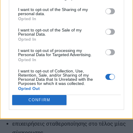
I want to opt-out of the Sharing of my
ανθρωπιστικές αποστολές ή αποστολές για
personal data.
την απομάκρυνση υπηκόων των κρατών-
Opted In
μελών,
I want to opt-out of the Sale of my
Personal Data.
Opted In
αποστολές πρόληψης συγκρούσεων και
ειρηνευτικές αποστολές,
I want to opt-out of processing my
Personal Data for Targeted Advertising.
Opted In
αποστολές μάχιμων μονάδων για τη
διαχείριση κρίσεων, όπως επιχειρήσεις για
I want to opt-out of Collection, Use,
Retention, Sale, and/or Sharing of my
την αποκατάσταση της ειρήνης,
Personal Data that Is Unrelated with the
Purposes for which it was collected.
Opted Out
κοινές δράσεις αφοπλισμού,
CONFIRM
αποστολές για την παροχή συμβουλών και
συνδρομής σε στρατιωτικά θέματα, και
επιχειρήσεις σταθεροποίησης στο τέλος μίας
σύγκρουσης.