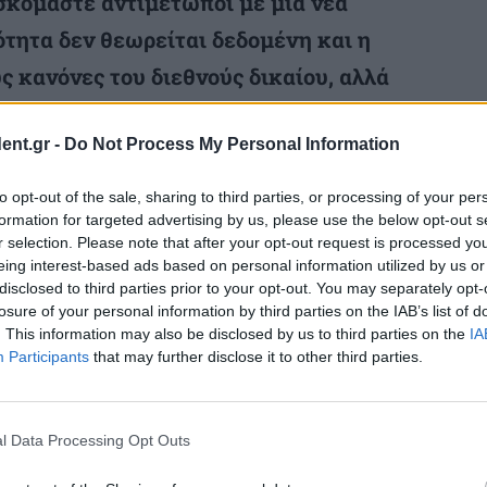
σκόμαστε αντιμέτωποι με μια νέα
τητα δεν θεωρείται δεδομένη και η
ς κανόνες του διεθνούς δικαίου, αλλά
ερο από τα γεωπολιτικά συμφέροντα των
ent.gr -
Do Not Process My Personal Information
to opt-out of the sale, sharing to third parties, or processing of your per
η στρατηγική του Προέδρου Τράμπ,
οι
formation for targeted advertising by us, please use the below opt-out s
r selection. Please note that after your opt-out request is processed y
ίκησης δεν μπορούν να χαρακτηριστούν
eing interest-based ads based on personal information utilized by us or
ένες από ένα συνεκτικό στρατηγικό
disclosed to third parties prior to your opt-out. You may separately opt-
losure of your personal information by third parties on the IAB’s list of
. This information may also be disclosed by us to third parties on the
IA
Participants
that may further disclose it to other third parties.
δητή αναπροσαρμογή προτεραιοτήτων,
κες του διεθνούς ανταγωνισμού.
l Data Processing Opt Outs