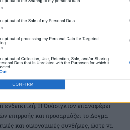
αι στην πρόσφατα δημοσιευμένη Εθνική
o opt-out of the Sharing of my personal data.
In
 η οποία περιγράφει τον τρόπο με τον
ται το διεθνές περιβάλλον και τον ρόλο
o opt-out of the Sale of my Personal Data.
In
to opt-out of processing my Personal Data for Targeted
ing.
νεια ότι
η αμερικανική στήριξη προς
In
 όρων, αλλά συνδέεται με αυξημένες
o opt-out of Collection, Use, Retention, Sale, and/or Sharing
ersonal Data that Is Unrelated with the Purposes for which it
lected.
γαλύτερης περιφερειακής ευθύνης,
Out
λέγχους και συμμετοχή στη διασφάλιση
CONFIRM
ων.
ι ενδεικτική. Η Ουάσιγκτον επαναφέρει
ών επιρροής και προσαρμόζει το Δόγμα
ικές και οικονομικές συνθήκες, ώστε να