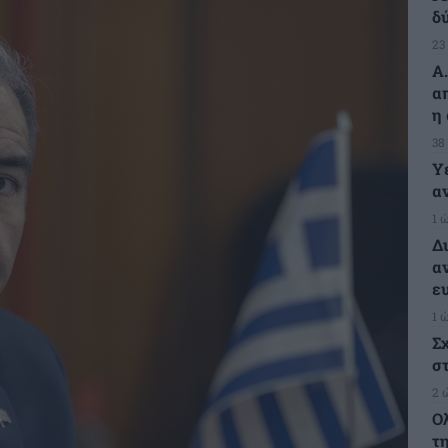
δ
23
Α
α
η
38
Υ
α
1 
Δ
α
ε
1 
Σ
σ
2 
Ο
τ