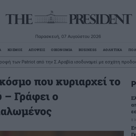
Παρασκευή, 07 Αυγούστου 2026
Α
ΚΟΣΜΟΣ
ΑΠΟΨΕΙΣ
ΟΙΚΟΝΟΜΙΑ
BUSINESS
ΑΘΛΗΤΙΚΑ
ΠΟΛ
φή των Patriot από την Σ.Αραβία ισοδυναμεί με εσχάτη προδοσία
άς 49χρονης Γερμανίδας που τραυματίστηκε σε δύσβατο σημείο
κόσμο που κυριαρχεί το
Ρ
ύ – Γράφει ο
Ε
α
παλωμένος
ε
8 
Ε
Γ