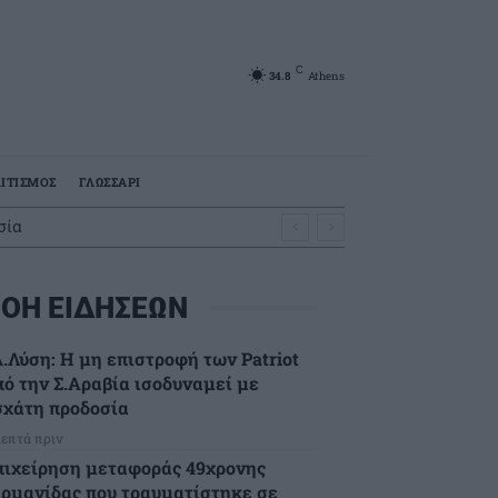
C
34.8
Athens
ΙΤΙΣΜΟΣ
ΓΛΩΣΣΑΡΙ
 στη Συκιά
ΟΗ ΕΙΔΗΣΕΩΝ
λ.Λύση: Η μη επιστροφή των Patriot
πό την Σ.Αραβία ισοδυναμεί με
σχάτη προδοσία
λεπτά πριν
πιχείρηση μεταφοράς 49χρονης
ερμανίδας που τραυματίστηκε σε