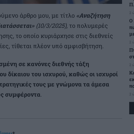
Π.
2 
ύμενο άρθρο μου, με τίτλο
«Αναζήτηση
Ο 
διατάσσεται»
(10/3/2025),
το πολυμερές
π
μ
ης, το οποίο κυριάρχησε στις διεθνείς
2 
ίες, τίθεται πλέον υπό αμφισβήτηση.
Π
σ
σμένη σε κανόνες διεθνής τάξη
2 
Κ
ου δίκαιου του ισχυρού, καθώς οι ισχυροί
ε
τρατηγικές τους με γνώμονα τα άμεσα
π
υς συμφέροντα
.
2 
ένου
*