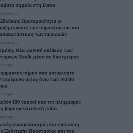
ύσβατο σημείο στη Συκιά
 λεπτά πριν
.Σδούκου: Προτεραιότητα οι
ποζημιώσεις των πυρόπληκτων και
 αποκατάσταση των περιοχών
 λεπτά πριν
εμένη: Νέα φονική επίθεση των
νταρτών Χούθι μέσα σε δύο ημέρες
ώρα πριν
ιαρρήκτες πήραν από αυτοκίνητο
ντικείμενα αξίας άνω των 19.000
υρώ
ώρα πριν
χεδόν 100 νεκροί από τις πλημμύρες
τη βορειοανατολική Ινδία
ώρες πριν
λικός ανασχεδιασμός και ενίσχυση
ης Πολιτικής Προστασίας και του