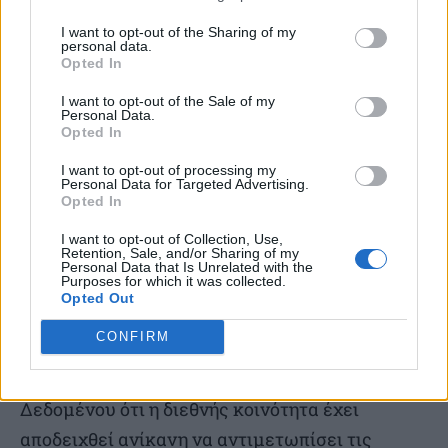
επιβίωση
σε αυτό το νέο παγκόσμιο γίγνεσθαι
απαιτείται και στρατηγική αναπροσαρμογή
.
I want to opt-out of the Sharing of my
personal data.
Opted In
Υπό αυτό το πλαίσιο,
η Ελλάδα
εκτός από την
I want to opt-out of the Sale of my
επίγνωση του διεθνούς περιβάλλοντος
Personal Data.
Opted In
χρειάζεται να προχωρήσει στις απαραίτητες
I want to opt-out of processing my
στρατηγικές αναπροσαρμογές της εξωτερικής
Personal Data for Targeted Advertising.
Opted In
πολιτικής της
, ώστε να εξασφαλίσει την
βιωσιμότητα και ανάπτυξή της.
I want to opt-out of Collection, Use,
Retention, Sale, and/or Sharing of my
Personal Data that Is Unrelated with the
Purposes for which it was collected.
Σε αυτό το νέο κόσμο που αναδιατάσσεται,
Opted Out
θεωρώ πως η Ελλάδα πρέπει να κινηθεί
CONFIRM
παράλληλα, προς δύο κατευθύνσεις.
Δεδομένου ότι η διεθνής κοινότητα έχει
αποδειχθεί ανίκανη να αντιμετωπίσει τις