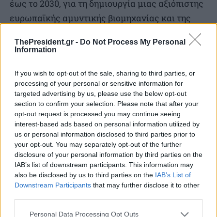
έως το 2030, για τη δημιουργία μιας αξιόπιστης
ευρωπαϊκής αμυντικής βιομηχανίας και της
ικανότητας ταχείας ανάπτυξης της Ε.Ε., ως
ThePresident.gr -
Do Not Process My Personal
προοίμιο για έναν Ευρωπαϊκό στρατό.
Information
Μόνο αν εξασφαλιστεί η στρατηγική αυτονομία
If you wish to opt-out of the sale, sharing to third parties, or
processing of your personal or sensitive information for
της Ε.Ε.,
τα κράτη-μέλη της θα αποκτήσουν την
targeted advertising by us, please use the below opt-out
ικανότητα να συνεργάζονται με εταίρους για να
section to confirm your selection. Please note that after your
opt-out request is processed you may continue seeing
προστατεύσουν τις αξίες και τα συμφέροντά
interest-based ads based on personal information utilized by
τους και να
διαδραματίσουν σημαντικότερο
us or personal information disclosed to third parties prior to
your opt-out. You may separately opt-out of the further
ρόλο στη διατήρηση της διεθνούς ειρήνης και
disclosure of your personal information by third parties on the
ασφάλειας
.
IAB’s list of downstream participants. This information may
also be disclosed by us to third parties on the
IAB’s List of
Downstream Participants
that may further disclose it to other
Εκτός από τη βαθιά κατανόηση και ανάλυση των
third parties.
αλλαγών που συντελούνται στον κόσμο, για την
Personal Data Processing Opt Outs