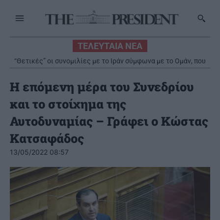
ΤΕΛΕΥΤΑΙΑ ΝΕΑ
“Θετικές” οι συνομιλίες με το Ιράν σύμφωνα με το Ομάν, που
Κ.Βελόπουλος: Η κυβέρνηση έχει κάνει “ντηλ” με τα καρτέλ
προειδοποιεί για επιθέσεις σε πλοία
Η επόμενη μέρα του Συνεδρίου
και το στοίχημα της
Αυτοδυναμίας – Γράφει ο Κώστας
Κατσαφάδος
13/05/2022 08:57