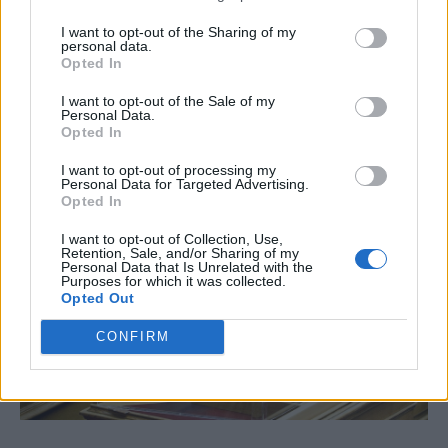
Ο ΣΥΡΙΖΑ, και δυστυχώς όπως παρατηρούμε
I want to opt-out of the Sharing of my
τον τελευταίο καιρό και στελέχη του ΚΙΝΑΛ-
personal data.
Opted In
ΠΑΣΟΚ, επιδίδονται σε πλειστηριασμό… δωρεάν
προσφορών προς τους πολίτες. Θυμίζουν τους
I want to opt-out of the Sale of my
Personal Data.
παλιούς...
Opted In
I want to opt-out of processing my
Personal Data for Targeted Advertising.
Opted In
I want to opt-out of Collection, Use,
Retention, Sale, and/or Sharing of my
Personal Data that Is Unrelated with the
Purposes for which it was collected.
Opted Out
CONFIRM