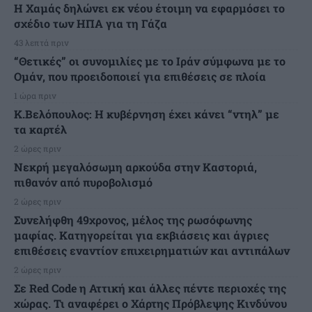
Η Χαμάς δηλώνει εκ νέου έτοιμη να εφαρμόσει το
σχέδιο των ΗΠΑ για τη Γάζα
43 λεπτά πριν
“Θετικές” οι συνομιλίες με το Ιράν σύμφωνα με το
Ομάν, που προειδοποιεί για επιθέσεις σε πλοία
1 ώρα πριν
Κ.Βελόπουλος: Η κυβέρνηση έχει κάνει “ντηλ” με
τα καρτέλ
2 ώρες πριν
Νεκρή μεγαλόσωμη αρκούδα στην Καστοριά,
πιθανόν από πυροβολισμό
2 ώρες πριν
Συνελήφθη 49χρονος, μέλος της ρωσόφωνης
μαφίας. Κατηγορείται για εκβιάσεις και άγριες
επιθέσεις εναντίον επιχειρηματιών και αντιπάλων
2 ώρες πριν
Σε Red Code η Αττική και άλλες πέντε περιοχές της
χώρας. Τι αναφέρει ο Χάρτης Πρόβλεψης Κινδύνου