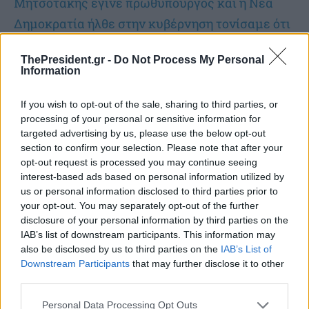
Μητσοτάκης έγινε πρωθυπουργός και η Νέα
Δημοκρατία ήλθε στην κυβέρνηση τονίσαμε ότι
πρόθεση και στόχος μας ήταν...
ThePresident.gr -
Do Not Process My Personal
Information
If you wish to opt-out of the sale, sharing to third parties, or
processing of your personal or sensitive information for
targeted advertising by us, please use the below opt-out
section to confirm your selection. Please note that after your
opt-out request is processed you may continue seeing
interest-based ads based on personal information utilized by
us or personal information disclosed to third parties prior to
your opt-out. You may separately opt-out of the further
disclosure of your personal information by third parties on the
IAB’s list of downstream participants. This information may
also be disclosed by us to third parties on the
IAB’s List of
Downstream Participants
that may further disclose it to other
Σύμμαχός μας ήταν και είναι η κοινωνία.
third parties.
Γράφει Κώστας Κατσαφάδος
Personal Data Processing Opt Outs