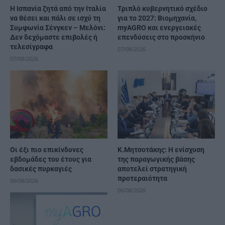
H Ισπανία ζητά από την Ιταλία
Τριπλό κυβερνητικό σχέδιο
να θέσει και πάλι σε ισχύ τη
για το 2027: Βιομηχανία,
Συμφωνία Σένγκεν – Μελόνι:
myAGRO και ενεργειακές
Δεν δεχόμαστε επιβολές ή
επενδύσεις στο προσκήνιο
τελεσίγραφα
07/08/2026
07/08/2026
Οι έξι πιο επικίνδυνες
Κ.Μητσοτάκης: Η ενίσχυση
εβδομάδες του έτους για
της παραγωγικής βάσης
δασικές πυρκαγιές
αποτελεί στρατηγική
προτεραιότητα
06/08/2026
06/08/2026