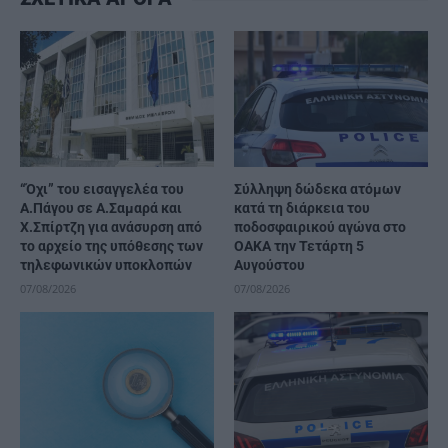
“Όχι” του εισαγγελέα του
Σύλληψη δώδεκα ατόμων
Α.Πάγου σε Α.Σαμαρά και
κατά τη διάρκεια του
Χ.Σπίρτζη για ανάσυρση από
ποδοσφαιρικού αγώνα στο
το αρχείο της υπόθεσης των
ΟΑΚΑ την Τετάρτη 5
τηλεφωνικών υποκλοπών
Αυγούστου
07/08/2026
07/08/2026