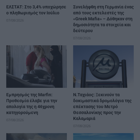
ΕΛΣΤΑΤ: Στο 3,4% υποχώρησε
Συνελήφθη στη Γερμανία ένας
ο πληθωρισμός τον Ιούλιο
από τους εκτελεστές της
«Greek Mafia» – Δόθηκαν στη
07/08/2026
δημοσιότητα τα στοιχεία και
δεύτερου
07/08/2026
Εμπρησμός της Marfin:
Ν.Ταχιάος: Ξεκινούν τα
Προθεσμία έλαβε για την
δοκιμαστικά δρομολόγια της
απολογία της η 46χρονη
επέκτασης του Μετρό
κατηγορούμενη
Θεσσαλονίκης προς την
Καλαμαριά
07/08/2026
07/08/2026