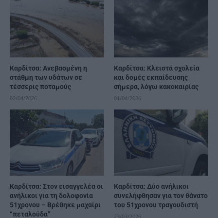
Καρδίτσα: Ανεβασμένη η
Καρδίτσα: Κλειστά σχολεία
στάθμη των υδάτων σε
και δομές εκπαίδευσης
τέσσερις ποταμούς
σήμερα, λόγω κακοκαιρίας
02/04/2026
01/04/2026
Καρδίτσα: Στον εισαγγελέα οι
Καρδίτσα: Δύο ανήλικοι
ανήλικοι για τη δολοφονία
συνελήφθησαν για τον θάνατο
51χρονου – Βρέθηκε μαχαίρι
του 51χρονου τραγουδιστή
“πεταλούδα”
23/03/2026