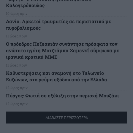
Καλογερόπουλος
10 ώρες πριν
Δανία: Αρκετοί τραυματίες σε περιστατικό με
πυροβολισμούς
11 ώρες πριν
Ο πρόεδρος Πεζεσκιάν συνάντησε πρόσφατα τον
ανώτατο ηγέτη Μοτζτάμπα Χαμενεΐ σύμφωνα με
ιρανικά κρατικά ΜΜΕ
11 ώρες πριν
Καθυστερήσεις και αναμονή στο Τελωνείο
Ευζώνων, στο ρεύμα εξόδου από την Ελλάδα
12 ώρες πριν
Πύργος: Φωτιά σε εξέλιξη στην περιοχή Μουζάκι
12 ώρες πριν
ΔΙΑΒΑΣΤΕ ΠΕΡΙΣΣΟΤΕΡΑ