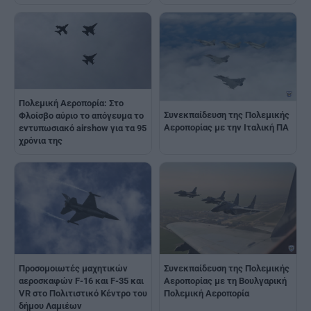
Πολεμική Αεροπορία: Στο
Συνεκπαίδευση της Πολεμικής
Φλοίσβο αύριο το απόγευμα το
Αεροπορίας με την Ιταλική ΠΑ
εντυπωσιακό airshow για τα 95
χρόνια της
Προσομοιωτές μαχητικών
Συνεκπαίδευση της Πολεμικής
αεροσκαφών F-16 και F-35 και
Αεροπορίας με τη Βουλγαρική
VR στο Πολιτιστικό Κέντρο του
Πολεμική Αεροπορία
δήμου Λαμιέων