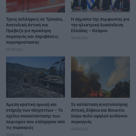
Τρεις συλλήψεις σε Τρίκαλα,
H σημασία της συμφωνίας για
Ανατολική Αττική και
την ηλεκτρική διασύνδεση
Πρέβεζα για πρόκληση
Ελλάδας – Κύπρου
πυρκαγιάς και παραβάσεις
05/08/2026
πυροπροστασίας
05/08/2026
Άμεση κρατική αρωγή και
Σε κατάσταση κινητοποίησης
στήριξη των πληγέντων – Το
Αττική, Εύβοια και Βοιωτία
σχέδιο αποκατάστασης των
λόγω πολύ υψηλού κινδύνου
περιοχών που επλήγησαν από
πυρκαγιάς
τις πυρκαγιές
05/08/2026
05/08/2026