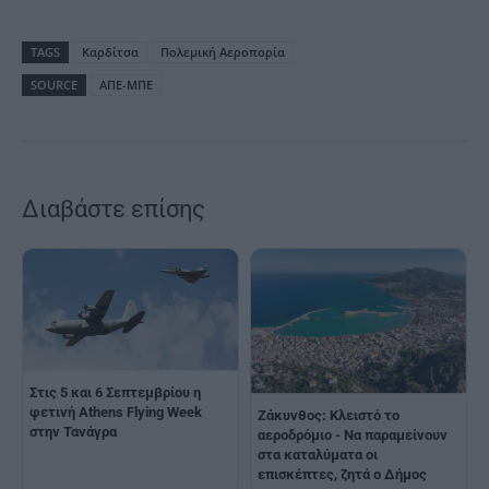
TAGS
Καρδίτσα
Πολεμική Αεροπορία
SOURCE
ΑΠΕ-ΜΠΕ
Διαβάστε επίσης
Στις 5 και 6 Σεπτεμβρίου η
φετινή Athens Flying Week
Ζάκυνθος: Κλειστό το
στην Τανάγρα
αεροδρόμιο - Να παραμείνουν
στα καταλύματα οι
επισκέπτες, ζητά ο Δήμος