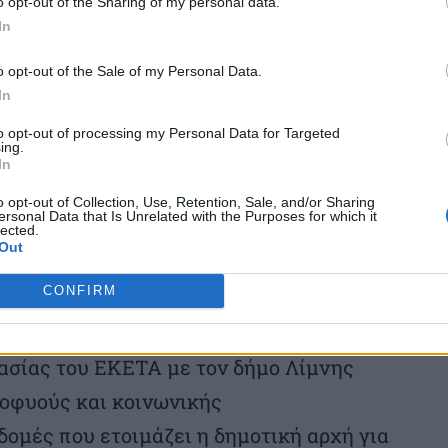
o opt-out of the Sharing of my personal data.
γές με στοιχεία καινοτομίας σε
In
νομικό και κοινωνικό αποτύπωμα. Ένα
o opt-out of the Sale of my Personal Data.
ορέας στηρίζει στην πράξη τον πληθυσμό
In
 της γνώσης σε επαγγελματίες, μέσα από
to opt-out of processing my Personal Data for Targeted
ing.
κή Αυτοδιοίκηση. Επίσης προβλέπονται
In
ιματική προσαρμογή, την βιώσιμη
o opt-out of Collection, Use, Retention, Sale, and/or Sharing
ersonal Data that Is Unrelated with the Purposes for which it
έξυπνη γεωργία και κτηνοτροφία, τις
lected.
Out
αι τον εναλλακτικό τουρισμό. Το ΕΚΕΤΑ θα
CONFIRM
φορες μορφές κοινωνικής και αλληλέγγυας
ορική παρουσία στα ορεινά χωριά των
ασίας του ΕΚΕΤΑ με τον δήμο Λίμνης
εοφυούς και κοινωνικής
δομές που ετοιμάζει η δημοτική αρχή για