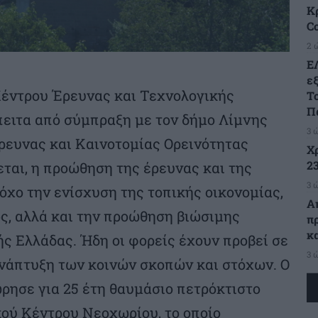
Κρ
C
2 
Ε
ε
Κέντρου Έρευνας και Τεχνολογικής
Τ
Π
πειτα από σύμπραξη με τον δήμο Λίμνης
3 
ρευνας και Καινοτομίας Ορεινότητας
Χ
23
εται, η προώθηση της έρευνας και της
3 
όχο την ενίσχυση της τοπικής οικονομίας,
Α
ς, αλλά και την προώθηση βιώσιμης
π
κ
ς Ελλάδας. Ήδη οι φορείς έχουν προβεί σε
3 
νάπτυξη των κοινών σκοπών και στόχων. Ο
ησε για 25 έτη θαυμάσιο πετρόκτιστο
ικού Κέντρου Νεοχωρίου, το οποίο