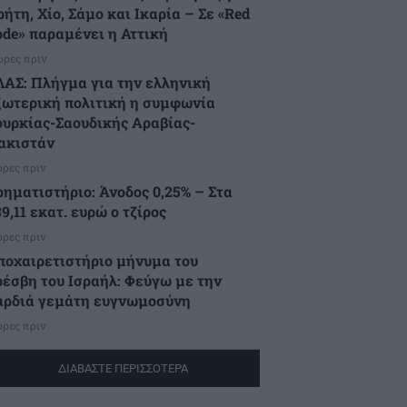
ήτη, Χίο, Σάμο και Ικαρία – Σε «Red
ode» παραμένει η Αττική
ώρες πριν
ΛΑΣ: Πλήγμα για την ελληνική
ξωτερική πολιτική η συμφωνία
ουρκίας-Σαουδικής Αραβίας-
ακιστάν
ώρες πριν
ρηματιστήριο: Άνοδος 0,25% – Στα
9,11 εκατ. ευρώ ο τζίρος
ώρες πριν
ποχαιρετιστήριο μήνυμα του
ρέσβη του Ισραήλ: Φεύγω με την
αρδιά γεμάτη ευγνωμοσύνη
ώρες πριν
ΔΙΑΒΑΣΤΕ ΠΕΡΙΣΣΟΤΕΡΑ