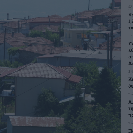
52
Χ
1,
τ
1 
Σ
ε
α
Δ
2 
Κ
δ
2 
Α
τ
π
2 
Π