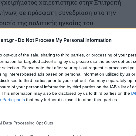
γχειρήματος χαιρετίστηκε στην Επιτροπή
λήνων, σε πρόσφατη συνεδρίαση υπό την
ουσία της πολιτικής ηγεσίας του
φαλής τον υφυπουργό κ. Καλαφάτη, τον
ent.gr -
Do Not Process My Personal Information
 Δ. Τερζή. Παρόντες ο Πρόεδρος της
ς ΚΕΔΕ κ. Σ. Κεφαλογιάννης, ο πρόεδρος
to opt-out of the sale, sharing to third parties, or processing of your per
formation for targeted advertising by us, please use the below opt-out s
ς Στεργίου, ο δήμαρχος Λίμνης Πλαστήρα
r selection. Please note that after your opt-out request is processed y
τητας της ΚΕΔΕ κ. Νάνος, ο πρόεδρος του
eing interest-based ads based on personal information utilized by us or
disclosed to third parties prior to your opt-out. You may separately opt-
ουλευτές, περιφερειάρχες και μέλη της
losure of your personal information by third parties on the IAB’s list of
. This information may also be disclosed by us to third parties on the
IA
λής.
Participants
that may further disclose it to other third parties.
πιτροπή Ορεινότητας της Βουλής των
να λειτουργήσει ως ολιστικός κόμβος, ο
l Data Processing Opt Outs
μονική γνώση και την έρευνα σε ορεινά