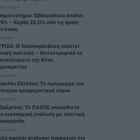
 λεπτά πριν
ρηματιστήριο: Εβδομαδιαία άνοδος
76% – Κέρδη 23,31% από τις αρχές
ου έτους
ώρα πριν
ΥΡΙΖΑ: Η δασοπυρόσβεση απαιτεί
θνική πολιτική – Καταστροφικά τα
ποτελέσματα της Νέας
ημοκρατίας
ώρες πριν
ύπελλο Ελλάδας: Το πρόγραμμα του
εύτερου προκριματικού γύρου
ώρες πριν
.Σκέρτσος: Το ΠΑΣΟΚ υποκαθιστά
ην οικονομική ανάλυση με πολιτική
ροπαγάνδα
ώρες πριν
ολύ υψηλός κίνδυνος πυρκαγιάς για