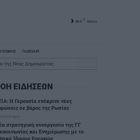
C
30.3
Athens
ΙΤΙΣΜΟΣ
ΓΛΩΣΣΑΡΙ
τα της Νέας Δημοκρατίας
ΟΗ ΕΙΔΗΣΕΩΝ
ΠΑ: Η Γερουσία ενέκρινε νέες
υρώσεις σε βάρος της Ρωσίας
 λεπτά πριν
έα στρατηγική συνεργασία της ΓΓ
πικοινωνίας και Ενημέρωσης με το
θνικό Ίδρυμα Ερευνών