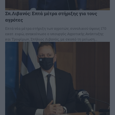
Σπ.Λιβανός: Επτά μέτρα στήριξης για τους
αγρότες
Επτά νέα μέτρα στήριξη των αγροτών, συνολικού ύψους 170
εκατ. ευρώ, ανακοίνωσε ο υπουργός Αγροτικής Ανάπτυξης
και Τροφίμων, Σπήλιος Λιβανός, με σκοπό τη μείωση...