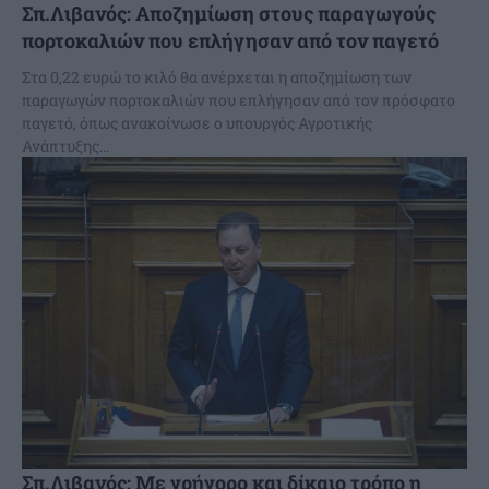
Σπ.Λιβανός: Αποζημίωση στους παραγωγούς
πορτοκαλιών που επλήγησαν από τον παγετό
Στα 0,22 ευρώ το κιλό θα ανέρχεται η αποζημίωση των
παραγωγών πορτοκαλιών που επλήγησαν από τον πρόσφατο
παγετό, όπως ανακοίνωσε ο υπουργός Αγροτικής
Ανάπτυξης...
Σπ.Λιβανός: Με γρήγορο και δίκαιο τρόπο η