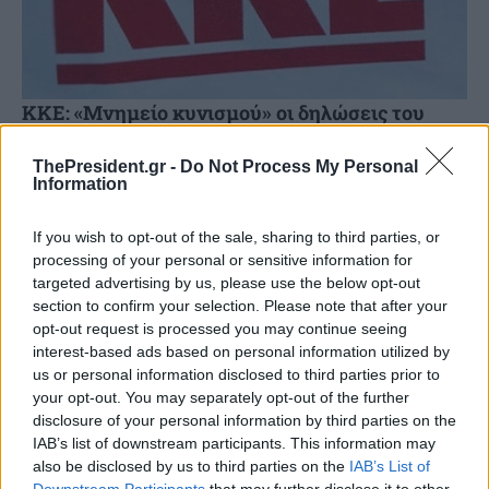
ΚΚΕ: «Μνημείο κυνισμού» οι δηλώσεις του
παραιτηθέντος υπ. Αγροτικής Ανάπτυξης
ThePresident.gr -
Do Not Process My Personal
Οι πρόσφατες δηλώσεις του παραιτηθέντος πλέον,
Information
υπουργού Αγροτικής Ανάπτυξης είναι, σύμφωνα με το ΚΚΕ,
«μνημείο κυνισμού», που δείχνει «πώς αντιλαμβάνονται οι
If you wish to opt-out of the sale, sharing to third parties, or
κυβερνήσεις τα προβλήματα...
processing of your personal or sensitive information for
targeted advertising by us, please use the below opt-out
section to confirm your selection. Please note that after your
opt-out request is processed you may continue seeing
interest-based ads based on personal information utilized by
us or personal information disclosed to third parties prior to
your opt-out. You may separately opt-out of the further
disclosure of your personal information by third parties on the
IAB’s list of downstream participants. This information may
also be disclosed by us to third parties on the
IAB’s List of