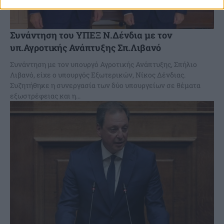
Συνάντηση του ΥΠΕΞ Ν.Δένδια με τον
υπ.Αγροτικής Ανάπτυξης Σπ.Λιβανό
Συνάντηση με τον υπουργό Αγροτικής Ανάπτυξης, Σπήλιο
Λιβανό, είχε ο υπουργός Εξωτερικών, Νίκος Δένδιας.
Συζητήθηκε η συνεργασία των δύο υπουργείων σε θέματα
εξωστρέφειας και η...