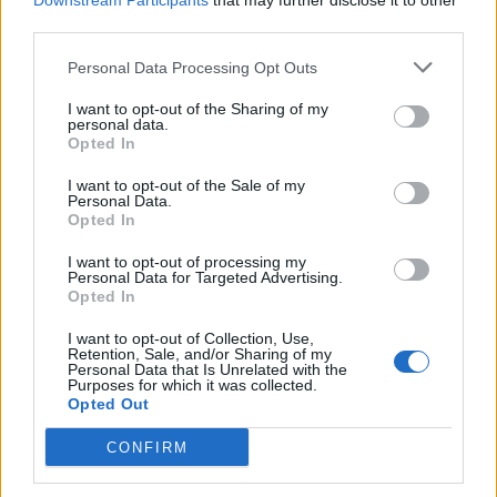
Downstream Participants
that may further disclose it to other
third parties.
Personal Data Processing Opt Outs
ΣΥΡΙΖΑ: Η παραίτηση Λιβανού μετά την
I want to opt-out of the Sharing of my
κατακραυγή δεν κρύβει την ακραία
personal data.
Opted In
ψηφοθηρία της ΝΔ
«Η παραίτηση του υπουργού Αγροτικής Ανάπτυξης κ.
I want to opt-out of the Sale of my
Personal Data.
Λιβανού μετά την κατακραυγή δεν μπορεί να κρύψει την
Opted In
ακραία ψηφοθηρία της ΝΔ σε βάρος πολιτών με...
I want to opt-out of processing my
Personal Data for Targeted Advertising.
Opted In
I want to opt-out of Collection, Use,
Retention, Sale, and/or Sharing of my
Personal Data that Is Unrelated with the
Purposes for which it was collected.
Opted Out
CONFIRM