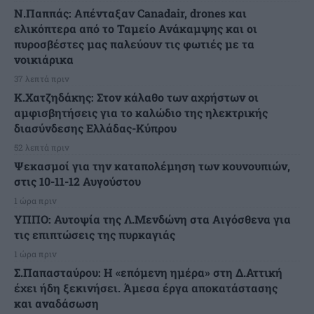
Ν.Παππάς: Απένταξαν Canadair, drones και
ελικόπτερα από το Ταμείο Ανάκαμψης και οι
πυροσβέστες μας παλεύουν τις φωτιές με τα
νοικιάρικα
37 λεπτά πριν
Κ.Χατζηδάκης: Στον κάλαθο των αχρήστων οι
αμφισβητήσεις για το καλώδιο της ηλεκτρικής
διασύνδεσης Ελλάδας-Κύπρου
52 λεπτά πριν
Ψεκασμοί για την καταπολέμηση των κουνουπιών,
στις 10-11-12 Αυγούστου
1 ώρα πριν
ΥΠΠΟ: Αυτοψία της Λ.Μενδώνη στα Αιγόσθενα για
τις επιπτώσεις της πυρκαγιάς
1 ώρα πριν
Σ.Παπασταύρου: Η «επόμενη ημέρα» στη Δ.Αττική
έχει ήδη ξεκινήσει. Άμεσα έργα αποκατάστασης
και αναδάσωση