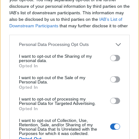
Επιχείριση «Ασπίδες»: Δεν είναι προς το παρόν
disclosure of your personal information by third parties on the
IAB’s list of downstream participants. This information may
δυνατή η ρυμούλκηση του MV Sounion
also be disclosed by us to third parties on the
IAB’s List of
Η ρυμούλκηση του ελληνόκτητου δεξαμενόπλοιου MV
Downstream Participants
that may further disclose it to other
Sounion, που βρίσκεται 72 ναυτικά μίλια δυτικά της
third parties.
Χοντεϊντά Υεμένης, στην Ερυθρά Θάλασσα, δεν είναι
δυνατή, τουλάχιστον για...
Personal Data Processing Opt Outs
I want to opt-out of the Sharing of my
personal data.
Opted In
I want to opt-out of the Sale of my
Personal Data.
Opted In
I want to opt-out of processing my
Personal Data for Targeted Advertising.
Opted In
I want to opt-out of Collection, Use,
Retention, Sale, and/or Sharing of my
Personal Data that Is Unrelated with the
Purposes for which it was collected.
Opted Out