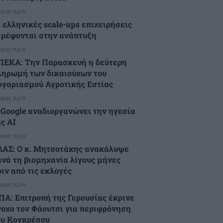
ώρες πριν
ι ελληνικές scale-ups επιχειρήσεις
τρέφονται στην ανάπτυξη
ώρες πριν
ΠΕΚΑ: Την Παρασκευή η δεύτερη
ληρωμή των δικαιούχων του
ογαριασμού Αγροτικής Εστίας
ώρες πριν
 Google αναδιοργανώνει την ηγεσία
ς AI
ώρες πριν
ΛΑΣ: Ο κ. Μητσοτάκης ανακάλυψε
ανά τη βιομηχανία λίγους μήνες
ιν από τις εκλογές
ώρες πριν
ΠΑ: Επιτροπή της Γερουσίας έκρινε
νοχο τον Φάουτσι για περιφρόνηση
ου Κογκρέσου