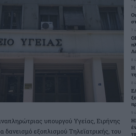
7 
Ο
σ
7 
Ο
π
Λ
8 
H
τη
8 
Ε
ξ
πρ
9 
αναπληρώτριας υπουργού Υγείας, Ειρήνης
Η
έ
α δανεισμό εξοπλισμού Τηλεϊατρικής, του
τ