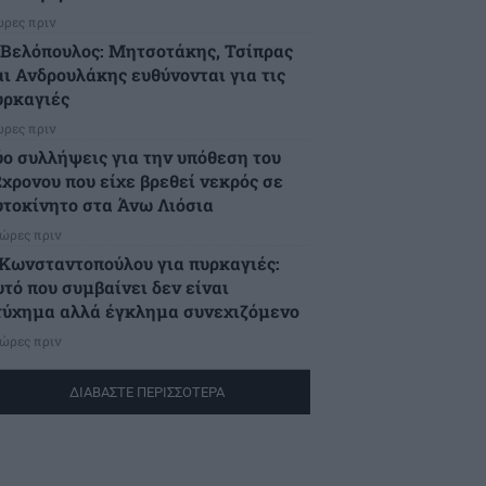
ώρες πριν
.Βελόπουλος: Μητσοτάκης, Τσίπρας
αι Ανδρουλάκης ευθύνονται για τις
υρκαγιές
ώρες πριν
ύο συλλήψεις για την υπόθεση του
2χρονου που είχε βρεθεί νεκρός σε
υτοκίνητο στα Άνω Λιόσια
 ώρες πριν
.Κωνσταντοπούλου για πυρκαγιές:
υτό που συμβαίνει δεν είναι
τύχημα αλλά έγκλημα συνεχιζόμενο
 ώρες πριν
ΔΙΑΒΑΣΤΕ ΠΕΡΙΣΣΟΤΕΡΑ