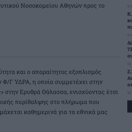
υτικού Νοσοκομείου Αθηνών προς το
9 
K
κ
π
9 
Δ
7
α
10
ύτητα και ο απαραίτητος εξοπλισμός
Ζ
Α
 Φ/Γ ΥΔΡΑ, η οποία συμμετέχει στην
α
» στην Ερυθρά Θάλασσα, ενισχύοντας έτσι
10
μικής περίθαλψης στο πλήρωμα που
 μάχεται καθημερινά για τα εθνικά μας