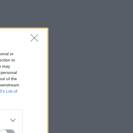
sonal or
ection to
ou may
 personal
out of the
 downstream
B’s List of