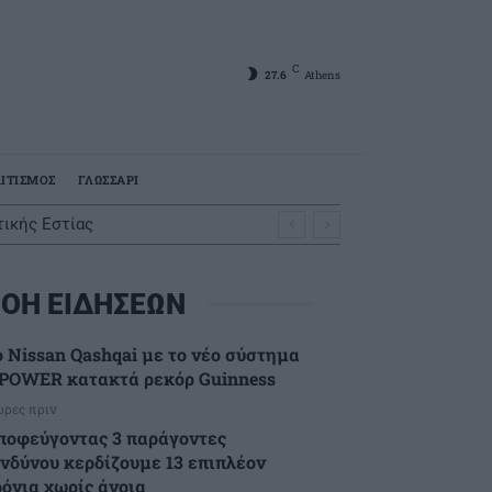
C
27.6
Athens
ΙΤΙΣΜΟΣ
ΓΛΩΣΣΑΡΙ
ικής Εστίας
ΟΗ ΕΙΔΗΣΕΩΝ
ο Nissan Qashqai με το νέο σύστημα
-POWER κατακτά ρεκόρ Guinness
ώρες πριν
ποφεύγοντας 3 παράγοντες
ινδύνου κερδίζουμε 13 επιπλέον
ρόνια χωρίς άνοια