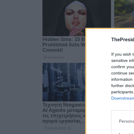
ThePresid
If you wish 
sensitive in
confirm you
continue se
information 
further disc
participants
Downstream 
Persona