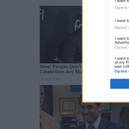
I want t
Opted 
I want t
Opted 
I want 
Advertis
Opted 
I want t
of my P
was col
Opted 