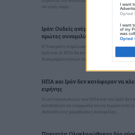
σέβονται την κατάπαυση του πυρός δύο εβδομ
I want 
σε ισχύ, παρά...
Advertis
Opted 
I want t
Ιράν: Ουδείς ανέμενε συμφωνία με 
of my P
was col
πρώτες συνομιλίες
Opted 
Η Τεχεράνη σημείωσε σήμερα ότι «κανένας δεν
Ιράν και οι ΗΠΑ θα κατέληγαν σε συμφωνία σ
διαπραγματεύσεων που...
ΗΠΑ και Ιράν δεν κατάφεραν να κλ
ειρήνης
Οι αντιπροσωπείες των ΗΠΑ και του Ιράν δεν
καταλήξουν σε συμφωνία για να τερματιστεί 
Ανατολή στις μαραθώνιες συνομιλίες...
Πακιστάν: Ολοκληρώθηκαν δύο γύρο