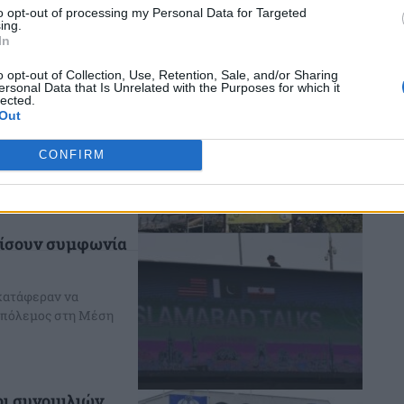
άδων που βρίσκεται
to opt-out of processing my Personal Data for Targeted
ing.
In
o opt-out of Collection, Use, Retention, Sale, and/or Sharing
τις ΗΠΑ στις
ersonal Data that Is Unrelated with the Purposes for which it
lected.
Out
 περίμενε» ότι το
CONFIRM
τον πρώτο κύκλο των
είσουν συμφωνία
 κατάφεραν να
ο πόλεμος στη Μέση
ι συνομιλιών