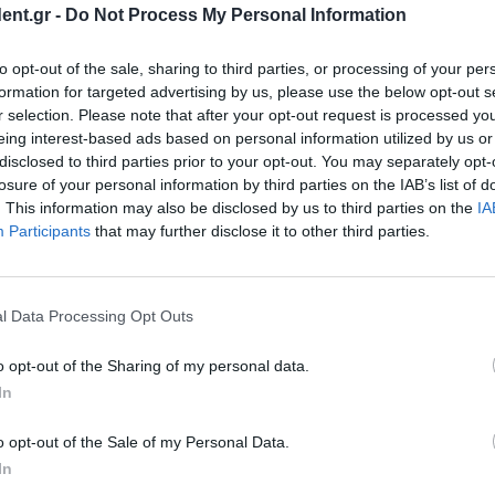
ent.gr -
Do Not Process My Personal Information
εταξύ Ιράν και
12 
to opt-out of the sale, sharing to third parties, or processing of your per
εβαίωσε σήμερα ότι η
formation for targeted advertising by us, please use the below opt-out s
ει» και ότι
r selection. Please note that after your opt-out request is processed y
eing interest-based ads based on personal information utilized by us or
disclosed to third parties prior to your opt-out. You may separately opt-
losure of your personal information by third parties on the IAB’s list of
. This information may also be disclosed by us to third parties on the
IA
: Αποχώρησαν οι
Participants
that may further disclose it to other third parties.
ε συμφωνία για τον
 μαραθώνιες
l Data Processing Opt Outs
o opt-out of the Sharing of my personal data.
In
Ιράν να
ση του πυρός
o opt-out of the Sale of my Personal Data.
In
άν να συνεχίσουν να