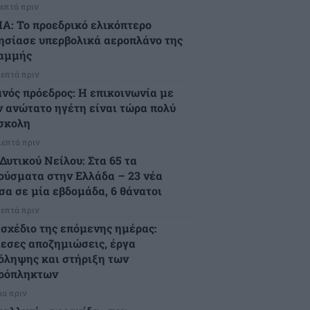
λεπτά πριν
Α: Το προεδρικό ελικόπτερο
ησίασε υπερβολικά αεροπλάνο της
αμμής
λεπτά πριν
ανός πρόεδρος: Η επικοινωνία με
ν ανώτατο ηγέτη είναι τώρα πολύ
σκολη
λεπτά πριν
 Δυτικού Νείλου: Στα 65 τα
ούσματα στην Ελλάδα – 23 νέα
σα σε μία εβδομάδα, 6 θάνατοι
λεπτά πριν
 σχέδιο της επόμενης ημέρας:
εσες αποζημιώσεις, έργα
όληψης και στήριξη των
ρόπληκτων
ρα πριν