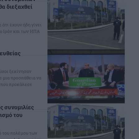
θα διεξαχθεί
ότι έχουν ήδη γίνει
υ Ιράν και των ΗΠΑ
πευθείας
ύχοι ξεκίνησαν
ε μια προσπάθεια να
ν που προκάλεσε
ς συνομιλίες
τισμό του
μό του πολέμου των