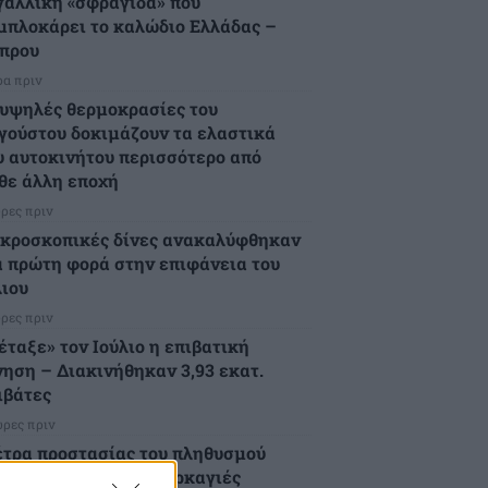
γαλλική «σφραγίδα» που
μπλοκάρει το καλώδιο Ελλάδας –
πρου
ρα πριν
 υψηλές θερμοκρασίες του
γούστου δοκιμάζουν τα ελαστικά
υ αυτοκινήτου περισσότερο από
θε άλλη εποχή
ώρες πριν
κροσκοπικές δίνες ανακαλύφθηκαν
α πρώτη φορά στην επιφάνεια του
ιου
ώρες πριν
έταξε» τον Ιούλιο η επιβατική
νηση – Διακινήθηκαν 3,93 εκατ.
ιβάτες
ώρες πριν
τρα προστασίας του πληθυσμού
ό τις εκτεταμένες πυρκαγιές