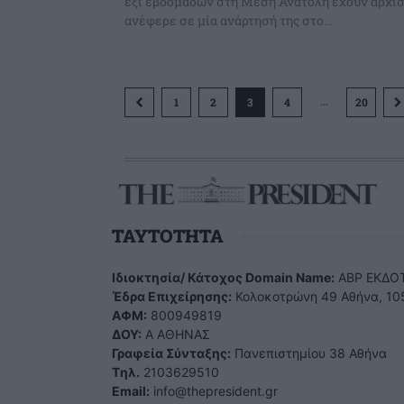
έξι εβδομάδων στη Μέση Ανατολή έχουν αρχίσ
ανέφερε σε μία ανάρτησή της στο...
...
1
2
3
4
20
TAYTOTHTA
Ιδιοκτησία/ Κάτοχος Domain Name:
ΑBP ΕΚΔΟΤ
Έδρα Επιχείρησης:
Κολοκοτρώνη 49 Αθήνα, 10
ΑΦΜ:
800949819
ΔΟΥ:
Α ΑΘΗΝΑΣ
Γραφεία Σύνταξης:
Πανεπιστημίου 38 Αθήνα
Tηλ.
2103629510
Email:
info@thepresident.gr