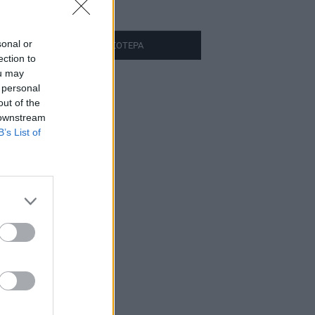
ώρες πριν
sonal or
ΔΙΑΒΑΣΤΕ ΠΕΡΙΣΣΟΤΕΡΑ
ection to
ou may
 personal
out of the
 downstream
B’s List of