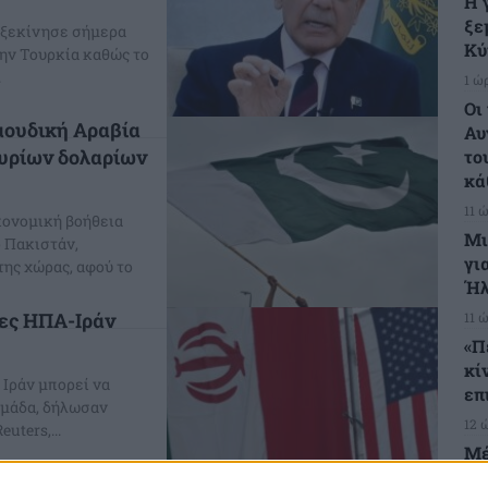
Η 
ξε
 ξεκίνησε σήμερα
Κύ
την Τουρκία καθώς το
.
1 ώ
Οι
αουδική Αραβία
Αυ
μυρίων δολαρίων
το
κά
11 
κονομική βοήθεια
Μι
 Πακιστάν,
γι
ης χώρας, αφού το
Ήλ
ίες ΗΠΑ-Ιράν
11 
«Π
κί
 Ιράν μπορεί να
επ
ομάδα, δήλωσαν
12 
uters,...
Μέ
απ