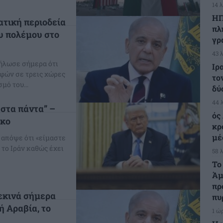
14 
ΗΠ
τική περιοδεία
πλ
ου πολέμου στο
γρ
43 
ήλωσε σήμερα ότι
Ιρ
φών σε τρεις χώρες
το
μό του...
δύ
44 
στα πάντα” –
ός
ακο
κρ
μέ
απόψε ότι «είμαστε
 το Ιράν καθώς έχει
58 
Το
Άμ
πρ
εκινά σήμερα
πυ
ή Αραβία, το
1 ώ