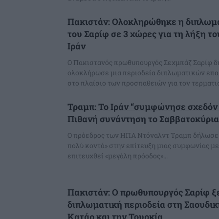
Πακιστάν: Ολοκληρώθηκε η διπλωμα
του Σαρίφ σε 3 χώρες για τη λήξη τ
Ιράν
Ο Πακιστανός πρωθυπουργός Σεχμπάζ Σαρίφ δ
ολοκλήρωσε μια περιοδεία διπλωματικών επα
στο πλαίσιο των προσπαθειών για τον τερματισ
Τραμπ: Το Ιράν “συμφώνησε σχεδόν 
Πιθανή συνάντηση το Σαββατοκύρι
Ο πρόεδρος των ΗΠΑ Ντόναλντ Τραμπ δήλωσε 
πολύ κοντά» στην επίτευξη μιας συμφωνίας με
επιτευχθεί «μεγάλη πρόοδος»...
Πακιστάν: O πρωθυπουργός Σαρίφ ξ
διπλωματική περιοδεία στη Σαουδικ
Κατάρ και την Τουρκία