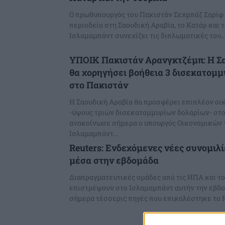
Ο πρωθυπουργός του Πακιστάν Σεχμπάζ Σαρίφ
περιοδεία στη Σαουδική Αραβία, το Κατάρ και 
Ισλαμαμπάντ συνεχίζει τις διπλωματικές του..
ΥΠΟΙΚ Πακιστάν Αρανγκτζέμπ: Η Σ
θα χορηγήσει βοήθεια 3 δισεκατομ
στο Πακιστάν
Η Σαουδική Αραβία θα προσφέρει επιπλέον οι
-ύψους τριών δισεκατομμυρίων δολαρίων- στο
ανακοίνωσε σήμερα ο υπουργός Οικονομικών τ
Ισλαμαμπάντ...
Reuters: Ενδεχόμενες νέες συνομιλ
μέσα στην εβδομάδα
Διαπραγματευτικές ομάδες από τις ΗΠΑ και το
επιστρέψουν στο Ισλαμαμπάντ αυτήν την εβδ
σήμερα τέσσερις πηγές που επικαλέστηκε το Re