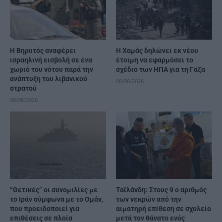
Η Βηρυτός αναφέρει
Η Χαμάς δηλώνει εκ νέου
ισραηλινή εισβολή σε ένα
έτοιμη να εφαρμόσει το
χωριό του νότου παρά την
σχέδιο των ΗΠΑ για τη Γάζα
ανάπτυξη του λιβανικού
08/08/2026
στρατού
08/08/2026
“Θετικές” οι συνομιλίες με
Ταϊλάνδη: Στους 9 ο αριθμός
το Ιράν σύμφωνα με το Ομάν,
των νεκρών από την
που προειδοποιεί για
αιματηρή επίθεση σε σχολείο
επιθέσεις σε πλοία
μετά τον θάνατο ενός