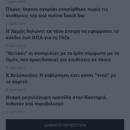
7 ώρες πριν
Πάρος: 4χρονο αγοράκι ανασύρθηκε χωρίς τις
αισθήσεις του από πισίνα beach bar
7 ώρες πριν
Η Χαμάς δηλώνει εκ νέου έτοιμη να εφαρμόσει το
σχέδιο των ΗΠΑ για τη Γάζα
7 ώρες πριν
“Θετικές” οι συνομιλίες με το Ιράν σύμφωνα με το
Ομάν, που προειδοποιεί για επιθέσεις σε πλοία
8 ώρες πριν
Κ.Βελόπουλος: Η κυβέρνηση έχει κάνει “ντηλ” με
τα καρτέλ
8 ώρες πριν
Νεκρή μεγαλόσωμη αρκούδα στην Καστοριά,
πιθανόν από πυροβολισμό
9 ώρες πριν
ΔΙΑΒΑΣΤΕ ΠΕΡΙΣΣΟΤΕΡΑ