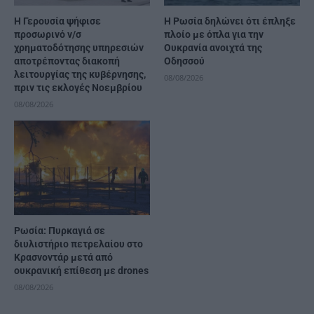
Η Γερουσία ψήφισε
Η Ρωσία δηλώνει ότι έπληξε
προσωρινό ν/σ
πλοίο με όπλα για την
χρηματοδότησης υπηρεσιών
Ουκρανία ανοιχτά της
αποτρέποντας διακοπή
Οδησσού
λειτουργίας της κυβέρνησης,
08/08/2026
πριν τις εκλογές Νοεμβρίου
08/08/2026
Ρωσία: Πυρκαγιά σε
διυλιστήριο πετρελαίου στο
Κρασνοντάρ μετά από
ουκρανική επίθεση με drones
08/08/2026