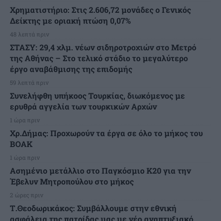
Χρηματιστήριο: Στις 2.606,72 μονάδες ο Γενικός
Δείκτης με οριακή πτώση 0,07%
48 λεπτά πριν
ΣΤΑΣΥ: 29,4 χλμ. νέων σιδηροτροχιών στο Μετρό
της Αθήνας – Στο τελικό στάδιο το μεγαλύτερο
έργο αναβάθμισης της επιδομής
59 λεπτά πριν
Συνελήφθη υπήκοος Τουρκίας, διωκόμενος με
ερυθρά αγγελία των τουρκικών Αρχών
1 ώρα πριν
Χρ.Δήμας: Προχωρούν τα έργα σε όλο το μήκος του
ΒΟΑΚ
1 ώρα πριν
Ασημένιο μετάλλιο στο Παγκόσμιο Κ20 για την
Έβελυν Μητροπούλου στο μήκος
2 ώρες πριν
Τ.Θεοδωρικάκος: Συμβάλλουμε στην εθνική
ασφάλεια της πατρίδας μας με νέο αναπτυξιακό