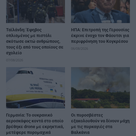
Ταϊλάνδη: Έφηβος
ΗΠΑ: Επιτροπή της Γερουσίας
οπλισμένος με πιστόλι
έκρινε ένοχο τον Φάουτσι για
σκότωσε οκτώ ανθρώπους,
περιφρόνηση του Κογκρέσου
τους έξι από τους οποίους σε
06/08/2026
σχολείο
07/08/2026
Γερμανία: Το ουκρανικό
Οι πυροσβέστες
αεροσκάφος κοντά στο οποίο
εξακολουθούν να δίνουν μάχη
βρέθηκε drone με εκρηκτικά,
με τις πυρκαγιές στα
μετέφερε πυρομαχικά
Βαλκάνια