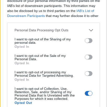
disclosure of your personal information by third parties on the
IAB’s list of downstream participants. This information may
also be disclosed by us to third parties on the
IAB’s List of
Downstream Participants
that may further disclose it to other
Πρόσω ολοταχώς για μεταρρυθμίσεις: Οι
third parties.
φοροελαφρύνσεις, οι συλλογικές συμβάσεις
και οι αλλαγές στο κτηματολόγιο
Personal Data Processing Opt Outs
Το μήνυμα ότι ανεβάζει στροφές στην υλοποίηση των
I want to opt-out of the Sharing of my
personal data.
μεταρρυθμίσεων, παράλληλα με την εφαρμογή της
Opted In
πολιτικής ενίσχυσης των ευάλωτων στέλνει η κυβέρνηση
με στόχο την...
I want to opt-out of the Sale of my
Personal Data.
Opted In
I want to opt-out of processing my
Personal Data for Targeted Advertising.
Opted In
I want to opt-out of Collection, Use,
Retention, Sale, and/or Sharing of my
Personal Data that Is Unrelated with the
Purposes for which it was collected.
Opted Out