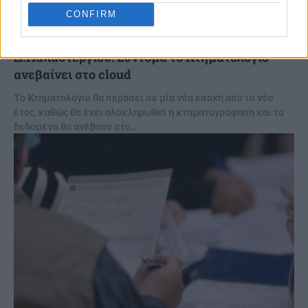
CONFIRM
Δ.Παπαστεργίου: Σύντομα το Κτηματολόγιο
ανεβαίνει στο cloud
Το Κτηματολόγιο θα περάσει σε μία νέα εποχή από το νέο
έτος, καθώς θα έχει ολοκληρωθεί η κτηματογράφηση και τα
δεδομένα θα ανέβουν στο...