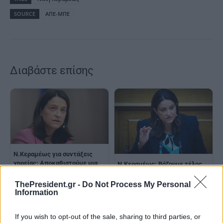
SOURCE
ΑΠΕ-ΜΠΕ
Διαβάστε επίσης
Ν.Κεραμέως για συντάξεις
χηρείας: Αποκαθιστούμε μια
Ν.Κεραμέως: Βάζουμε τέλος
μεγάλη κοινωνική αδικία
σε μία δεκαετή κοινωνική
αδικία – Καταργούμε τις
ThePresident.gr -
Do Not Process My Personal
περικοπές στις συντάξεις
Information
χηρείας
If you wish to opt-out of the sale, sharing to third parties, or