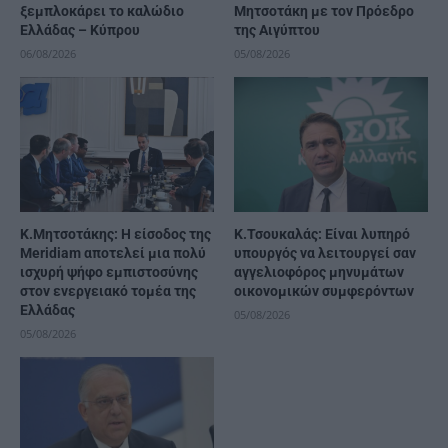
ξεμπλοκάρει το καλώδιο
Μητσοτάκη με τον Πρόεδρο
Ελλάδας – Κύπρου
της Αιγύπτου
06/08/2026
05/08/2026
K.Μητσοτάκης: Η είσοδος της
Κ.Τσουκαλάς: Είναι λυπηρό
Meridiam αποτελεί μια πολύ
υπουργός να λειτουργεί σαν
ισχυρή ψήφο εμπιστοσύνης
αγγελιοφόρος μηνυμάτων
στον ενεργειακό τομέα της
οικονομικών συμφερόντων
Ελλάδας
05/08/2026
05/08/2026