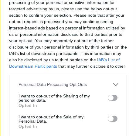
processing of your personal or sensitive information for
targeted advertising by us, please use the below opt-out
section to confirm your selection. Please note that after your
opt-out request is processed you may continue seeing
interest-based ads based on personal information utilized by
us or personal information disclosed to third parties prior to
Ν.Κεραμέως: Νέο πρόγραμμα
your opt-out. You may separately opt-out of the further
8.000 θέσεων εργασίας για
Ν.Κεραμέως: Καταργούμε
άνεργους 55 ετών και άνω
disclosure of your personal information by third parties on the
οριστικά τις περικοπές στις
συντάξεις χηρείας, θέτοντας
IAB’s list of downstream participants. This information may
τέλος στην ομηρία χιλιάδων
also be disclosed by us to third parties on the
IAB’s List of
συμπολιτών μας
Downstream Participants
that may further disclose it to other
third parties.
Personal Data Processing Opt Outs
I want to opt-out of the Sharing of my
personal data.
Opted In
Πόσοι ωφελούνται από τη
I want to opt-out of the Sale of my
νομοθετική ρύθμιση για τις
Ν.Κεραμέως: Τέλος στην
Personal Data.
συντάξεις χηρείας
περικοπή των συντάξεων
Opted In
χηρείας μετά την τριετία.
Δέκα σημεία για το νομοσχέδιο