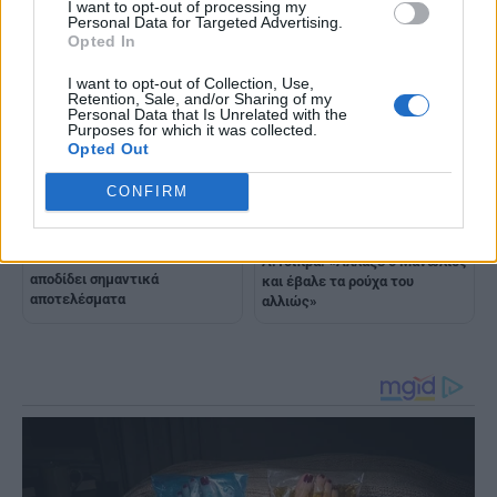
I want to opt-out of processing my
ίσης αμοιβής ανδρών-
Personal Data for Targeted Advertising.
γυναικών
Opted In
I want to opt-out of Collection, Use,
Retention, Sale, and/or Sharing of my
Personal Data that Is Unrelated with the
Purposes for which it was collected.
Opted Out
CONFIRM
Ν.Κεραμέως: O
μετασχηματισμός που έχει
Ν.Κεραμέως για νέο κόμμα
συντελεστεί στον ΕΦΚΑ
Α.Τσίπρα: «Άλλαξε ο Μανωλιός
αποδίδει σημαντικά
και έβαλε τα ρούχα του
αποτελέσματα
αλλιώς»