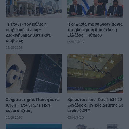
«Πέταξε» τον Ιούλιο η
H σημασία της συμφωνίας για
επιβατική κίνηση –
την ηλεκτρική διασύνδεση
Διακινήθηκαν 3,93 εκατ.
Ελλάδας – Κύπρου
επιβάτες
05/08/2026
05/08/2026
Χρηματιστήριο: Πτώση κατά
Χρηματιστήριο: Στις 2.636,27
0,18% – Στα 315,71 εκατ.
μονάδες ο Γενικός Δείκτης με
ευρώ ο τζίρος
άνοδο 0,29%
05/08/2026
05/08/2026