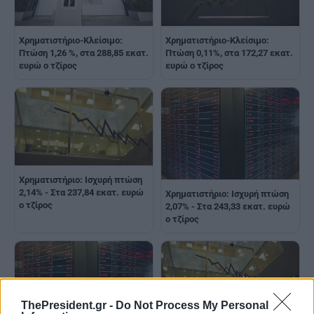
Χρηματιστήριο-Κλείσιμο:
Χρηματιστήριο-Κλείσιμο:
Πτώση 1,26 %, στα 288,85 εκατ.
Πτώση 0,11%, στα 172,27 εκατ.
ευρώ ο τζίρος
ευρώ ο τζίρος
Χρηματιστήριο: Ισχυρή πτώση
2,14% - Στα 237,84 εκατ. ευρώ
Χρηματιστήριο: Ισχυρή πτώση
ο τζίρος
2,07% - Στα 243,33 εκατ. ευρώ
ο τζίρος
ThePresident.gr -
Do Not Process My Personal