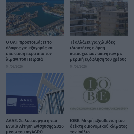
O ΟΛΠ προετοιμάζει το
Τί αλλάζει για χιλιάδες
έδαφος για εξαγορές και
ιδιοκτήτες η άρση
επέκταση πέρα από τον
κατασχέσεων ακινήτων με
λιμάνι του Πειραιά
μερική εξόφληση του χρέους
04/08/2026
04/08/2026
ΑΑΔΕ: Σε λειτουργία η νέα
ΙΟΒΕ: Μικρή εξασθένιση του
Ενιαία Αίτηση Ενίσχυσης 2026
δείκτη οικονομικού κλίματος
μέσω του myAGRO
τον Ιούλιο