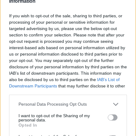
Information
Χρηματιστήριο-Κλείσιμο:
Ισχυρή πτώση 2,43%, στα
Χρηματιστήριο: Ισχυρή πτώση
If you wish to opt-out of the sale, sharing to third parties, or
317,23 εκατ. ευρώ ο τζίρος
2,47% - Κατά 3,4 δισ. μειώθηκε
processing of your personal or sensitive information for
η κεφαλαιοποίηση της αγοράς
targeted advertising by us, please use the below opt-out
section to confirm your selection. Please note that after your
opt-out request is processed you may continue seeing
interest-based ads based on personal information utilized by
us or personal information disclosed to third parties prior to
your opt-out. You may separately opt-out of the further
disclosure of your personal information by third parties on the
IAB’s list of downstream participants. This information may
also be disclosed by us to third parties on the
IAB’s List of
Downstream Participants
that may further disclose it to other
third parties.
Personal Data Processing Opt Outs
I want to opt-out of the Sharing of my
personal data.
Opted In