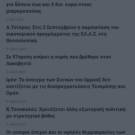
για δάνεια έως και 5 δισ. ευρώ στους
μικρομεσαίους
1 ώρα πριν
Α.Τσίπρας: Στις 2 Σεπτεμβρίου η παρουσίαση του
οικονομικού προγράμματος της ΕΛ.Α.Σ. στη
Θεσσαλονίκη
2 ώρες πριν
Σε 57χρονη ανήκει η σορός που βρέθηκε στον
Λυκαβηττό
2 ώρες πριν
Ιράν: Το άνοιγμα των Στενών του Ορμούζ δεν
σχετίζεται με τις διαπραγματεύσεις Τεχεράνης και
Ομάν
2 ώρες πριν
Κ.Τσουκαλάς: Xρειάζεται άλλη εξωτερική πολιτική
με στρατηγικό βάθος
2 ώρες πριν
Οι ισχυροί άνεμοι και οι υψηλές θερμοκρασίες των