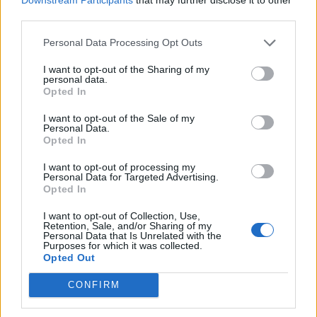
third parties.
Personal Data Processing Opt Outs
I want to opt-out of the Sharing of my
personal data.
Opted In
Γενικά αίθριος ο καιρός με
λίγες νεφώσεις και μικρή
Γενικά αίθριος καιρός με
I want to opt-out of the Sale of my
άνοδος της θερμοκρασίας
τοπικές νεφώσεις και μικρή
Personal Data.
πτώση θερμοκρασίας
Opted In
I want to opt-out of processing my
Personal Data for Targeted Advertising.
Opted In
I want to opt-out of Collection, Use,
Retention, Sale, and/or Sharing of my
Personal Data that Is Unrelated with the
Purposes for which it was collected.
Opted Out
CONFIRM