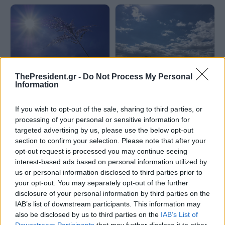
Αίθριος ο καιρός με μικρή
Καιρός: Έως 38°C και ισχυροί
ThePresident.gr -
Do Not Process My Personal
εξασθένηση των ανέμων και
άνεμοι σήμερα – Πού θα βρέξει
Information
άνοδος της θερμοκρασίας
If you wish to opt-out of the sale, sharing to third parties, or
processing of your personal or sensitive information for
targeted advertising by us, please use the below opt-out
section to confirm your selection. Please note that after your
opt-out request is processed you may continue seeing
interest-based ads based on personal information utilized by
us or personal information disclosed to third parties prior to
your opt-out. You may separately opt-out of the further
Γενικά αίθριος o καιρός με
Καιρός: Γενικά αίθριος με
λίγες πρόσκαιρες νεφώσεις -
disclosure of your personal information by third parties on the
πρόσκαιρες νεφώσεις το
Έως 36 βαθμούς η
απόγευμα - Πού θα βρέξει
IAB’s list of downstream participants. This information may
θερμοκρασία
also be disclosed by us to third parties on the
IAB’s List of
Downstream Participants
that may further disclose it to other