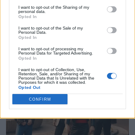
I want to opt-out of the Sharing of my
personal data.
Opted In
Σούπερ Μάρκετ: Προσδοκίες
Πληθωριστικός παραμένει ο
I want to opt-out of the Sale of my
αποκλιμάκωσης τιμών στη
τζίρος στα σούπερ μάρκετ στο
Personal Data.
σκιά των μέτρων για την
εννεάμηνο του 2023
Opted In
αντιμετώπιση της ακρίβειας
I want to opt-out of processing my
Personal Data for Targeted Advertising.
Opted In
I want to opt-out of Collection, Use,
Retention, Sale, and/or Sharing of my
Personal Data that Is Unrelated with the
Purposes for which it was collected.
Opted Out
CONFIRM