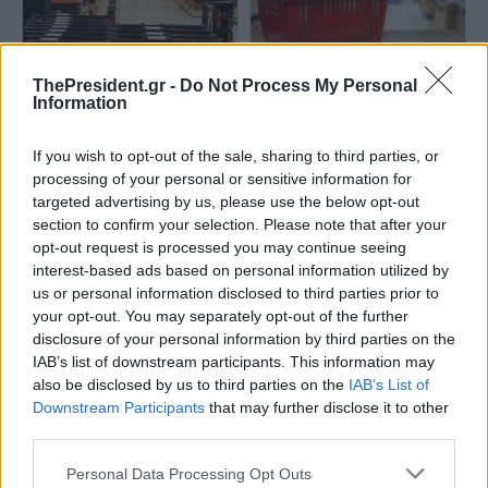
NielsenIQ: Αύξηση στις
Έρευνα: Άνοδος στις πωλήσεις
ThePresident.gr -
Do Not Process My Personal
πωλήσεις των σούπερ μάρκετ
των σούπερ μάρκετ με οδηγό
Information
το πρώτο τρίμηνο 2026
τις τιμές και ενίσχυση των
προϊόντων ιδιωτικής ετικέτας
If you wish to opt-out of the sale, sharing to third parties, or
processing of your personal or sensitive information for
targeted advertising by us, please use the below opt-out
section to confirm your selection. Please note that after your
opt-out request is processed you may continue seeing
interest-based ads based on personal information utilized by
us or personal information disclosed to third parties prior to
your opt-out. You may separately opt-out of the further
Σούπερ μάρκετ: Αυξημένος ο
ΕΛΣΤΑΤ: Αύξηση 2% σημείωσε
τζίρος το πρώτο δίμηνο του
πέρυσι ο τζίρος των
disclosure of your personal information by third parties on the
2026 – Επιφυλακτικός ο
επιχειρήσεων του λιανικού
IAB’s list of downstream participants. This information may
καταναλωτής
εμπορίου
also be disclosed by us to third parties on the
IAB’s List of
Downstream Participants
that may further disclose it to other
third parties.
Personal Data Processing Opt Outs