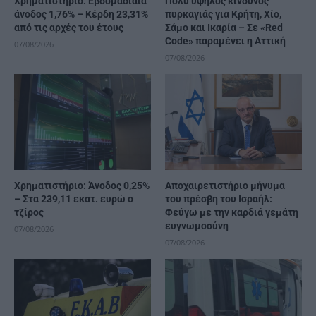
Χρηματιστήριο: Εβδομαδιαία
Πολύ υψηλός κίνδυνος
άνοδος 1,76% – Κέρδη 23,31%
πυρκαγιάς για Κρήτη, Χίο,
από τις αρχές του έτους
Σάμο και Ικαρία – Σε «Red
Code» παραμένει η Αττική
07/08/2026
07/08/2026
Χρηματιστήριο: Άνοδος 0,25%
Αποχαιρετιστήριο μήνυμα
– Στα 239,11 εκατ. ευρώ ο
του πρέσβη του Ισραήλ:
τζίρος
Φεύγω με την καρδιά γεμάτη
ευγνωμοσύνη
07/08/2026
07/08/2026