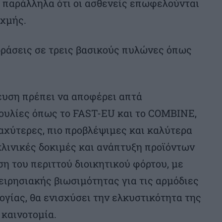
 παράλληλα ότι οι ασθενείς επωφελούνται
ιχμής.
 δράσεις σε τρεις βασικούς πυλώνες όπως
ευση πρέπει να αποφέρει απτά
ουλίες όπως το FAST-EU και το COMBINE,
ταχύτερες, πιο προβλέψιμες και καλύτερα
κλινικές δοκιμές και ανάπτυξη προϊόντων
η του περιττού διοικητικού φόρτου, με
ιρησιακής βιωσιμότητας για τις αρμόδιες
ογίας, θα ενισχύσει την ελκυστικότητα της
 καινοτομία.