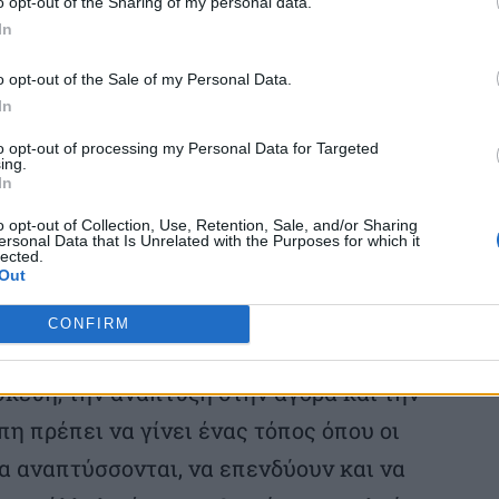
o opt-out of the Sharing of my personal data.
νται στο εμπόριο εκτός της Ένωσης.
In
o opt-out of the Sale of my Personal Data.
άλει στην αντιστροφή αυτής της τάσης,
In
ξη για τη βιοτεχνολογία αποτελεί μοναδική
to opt-out of processing my Personal Data for Targeted
ing.
παγκόσμιας ανταγωνιστικότητας της
In
ληλα ότι η επιστημονική και τεχνολογική
o opt-out of Collection, Use, Retention, Sale, and/or Sharing
ersonal Data that Is Unrelated with the Purposes for which it
α τους ασθενείς και τους πολίτες.
lected.
Out
ς, ο Κανονισμός θα πρέπει να καλύπτει
CONFIRM
 βιοτεχνολογίας από την έρευνα και την
κευή, την ανάπτυξη στην αγορά και την
 πρέπει να γίνει ένας τόπος όπου οι
α αναπτύσσονται, να επενδύουν και να