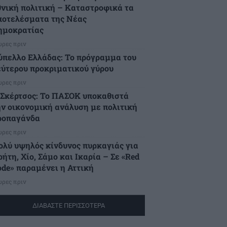
θνική πολιτική – Καταστροφικά τα
ποτελέσματα της Νέας
ημοκρατίας
ώρες πριν
ύπελλο Ελλάδας: Το πρόγραμμα του
εύτερου προκριματικού γύρου
ώρες πριν
.Σκέρτσος: Το ΠΑΣΟΚ υποκαθιστά
ην οικονομική ανάλυση με πολιτική
ροπαγάνδα
ώρες πριν
ολύ υψηλός κίνδυνος πυρκαγιάς για
ήτη, Χίο, Σάμο και Ικαρία – Σε «Red
ode» παραμένει η Αττική
ώρες πριν
ΔΙΑΒΑΣΤΕ ΠΕΡΙΣΣΟΤΕΡΑ