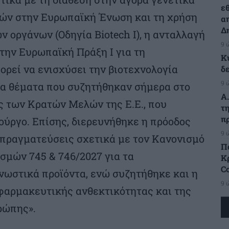
ε
ών στην Ευρωπαϊκή Ένωση και τη χρήση
α
Δ
 οργάνων (Οδηγία Biotech I), η ανταλλαγή
9 
την Ευρωπαϊκή Πράξη Ι για τη
Κ
ορεί να ενισχύσει την βιοτεχνολογία
δ
9 
τα θέματα που συζητήθηκαν σήμερα στο
Α
 των Κρατών Μελών της Ε.Ε., που
τ
π
ύργο. Επίσης, διερευνήθηκε η πρόοδος
9 
απραγματεύσεις σχετικά με τον Κανονισμό
Π
σμών 745 & 746/2027 για τα
Κρ
C
γνωστικά προϊόντα, ενώ συζητήθηκε και η
9 
 φαρμακευτικής ανθεκτικότητας και της
ρώπης».