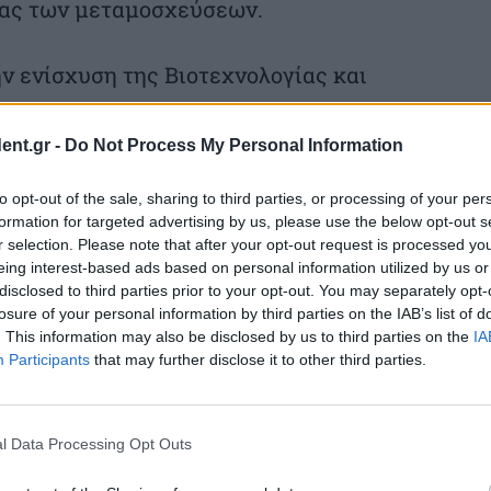
ίας των μεταμοσχεύσεων.
ην ενίσχυση της Βιοτεχνολογίας και
γράμμισε πως η Ελλάδα θεωρεί τον
ολογία βασική στρατηγική πρωτοβουλία για
ent.gr -
Do Not Process My Personal Information
ετικής θέσης στη βιοτεχνολογία και τη
to opt-out of the sale, sharing to third parties, or processing of your per
ίας. «Σε μια εποχή εντεινόμενου
formation for targeted advertising by us, please use the below opt-out s
r selection. Please note that after your opt-out request is processed y
τεχνολογία δεν αποτελεί μόνο κινητήρια
eing interest-based ads based on personal information utilized by us or
disclosed to third parties prior to your opt-out. You may separately opt-
ας, αλλά και κρίσιμο πυλώνα της
losure of your personal information by third parties on the IAB’s list of
θεκτικότητας και της στρατηγικής
. This information may also be disclosed by us to third parties on the
IA
Participants
that may further disclose it to other third parties.
όχρονα, εξήγησε πως, ενώ η Ευρώπη
πιστημονική έρευνα και να αντιμετωπίζει
τημονικής αριστείας και εμπορικής
l Data Processing Opt Outs
ς τελικά να αναπτύσσονται, να