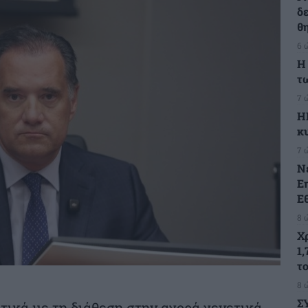
δ
θ
6 
Η
τ
7 
Η
κ
7 
Ν
Ε
Ε
8 
Χ
1,
τ
8 
Σ
ικά με τη διάθεση στην αγορά γενετικά