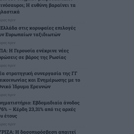
εινόσαυροι; Η ευθύνη βαραίνει τα
ηλαστικά
ώρες πριν
 Ελλάδα στις κορυφαίες επιλογές
ων Ευρωπαίων ταξιδιωτών
ώρες πριν
ΠΑ: Η Γερουσία ενέκρινε νέες
υρώσεις σε βάρος της Ρωσίας
ώρες πριν
έα στρατηγική συνεργασία της ΓΓ
πικοινωνίας και Ενημέρωσης με το
θνικό Ίδρυμα Ερευνών
ώρες πριν
ρηματιστήριο: Εβδομαδιαία άνοδος
76% – Κέρδη 23,31% από τις αρχές
ου έτους
ώρες πριν
ΥΡΙΖΑ: Η δασοπυρόσβεση απαιτεί