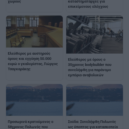
χώρους
καταστηματάρχες για
επικείμενους ελέγχους
Ελεύθερος με αυστηρούς
όρους και εγγύηση 50.000
Ελεύθερος με όρους ο
ευρώ ο γκαλερίστας, Γιώργος
35χρονος bodybuilder που
Τσαγκαράκης
συνελήφθη για παράνομο
εμπόριο αναβολικών
Προσωρινά κρατούμενος ο
Σούδα: Συνελήφθη Πολωνός
58χρονος Πολωνός που
ως ύποπτος για κατασκοπεία