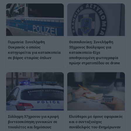
Γερμανία: Συνελήφθη
Θεσσαλονίκη: Συνελήφθη
Ουκρανός ο οποίος
35χρονος Βούλγαρος για
κατηγορείται για κατασκοπεία
κατασκοπεία-Είχε
σε βάρος εταιρίας όπλων
αποθηκευμένη φωτογραφία
πρώην στρατοπέδου σε drone
Σύλληψη 37χρονου για κρυφή
Ελεύθεροι με όρους εφοριακός
βιντεοσκόπηση γυναικών σε
και ο συνταξιούχος
τουαλέτες και δημόσιους
συνάδελφός του-Ενημέρωναν