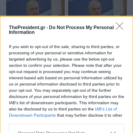
ThePresident.gr -
Do Not Process My Personal
Information
Τ.Θεοδωρικάκος: Επενδύουμε
Τ.Θεοδωρικάκος: Ενίσχυση της
If you wish to opt-out of the sale, sharing to third parties, or
συστηματικά σε έρευνα και
συνεργασίας με τη Βουλγαρία
καινοτομία
σε επενδύσεις, βιομηχανία,
processing of your personal or sensitive information for
καινοτομία
targeted advertising by us, please use the below opt-out
section to confirm your selection. Please note that after your
opt-out request is processed you may continue seeing
interest-based ads based on personal information utilized by
us or personal information disclosed to third parties prior to
your opt-out. You may separately opt-out of the further
disclosure of your personal information by third parties on the
IAB’s list of downstream participants. This information may
also be disclosed by us to third parties on the
IAB’s List of
Τ.Θεοδωρικάκος:
Downstream Participants
that may further disclose it to other
Τ.Θεοδωρικάκος: Εκτός
Συμβάλλουμε στην εθνική
third parties.
Αναπτυξιακού Νόμου όποιος
ασφάλεια με νέο αναπτυξιακό
πήρε χρήματα και δεν τα
καθεστώς για την αμυντική
επένδυσε - Ανακτήσαμε ήδη
βιομηχανία