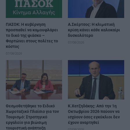
ΠΑΣΟΚ: Η κυβέρνηση
A.Σκέρτσος: Η κλιματική
προσπαθεί να καμουφλάρει
κρίση κάνει κάθε καλοκαίρι
το δικό της φιάσκο –
δυσκολότερο
Φορτώνει στους πολίτες το
07/08/2026
κόστος
07/08/2026
Θεσμοθετήθηκε το Ειδικό
Κ.Χατζηδάκης: Από την 1η
Χωροταξικό Πλαίσιο για τον
Οκτωβρίου 2026 παύουν να
Τουρισμό: Στρατηγικό
ισχύουν όσες εγκύκλιοι δεν
εργαλείο για βιώσιμη
έχουν αναρτηθεί
τουριστική ανάπτυξη
07/08/2026