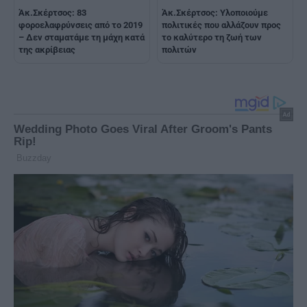
Άκ.Σκέρτσος: 83
Άκ.Σκέρτσος: Υλοποιούμε
φοροελαφρύνσεις από το 2019
πολιτικές που αλλάζουν προς
– Δεν σταματάμε τη μάχη κατά
το καλύτερο τη ζωή των
της ακρίβειας
πολιτών