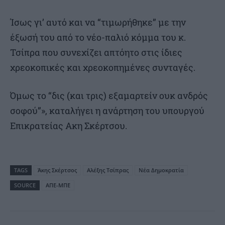
Ίσως γι’ αυτό και να “τιμωρήθηκε” με την
έξωσή του από το νέο-παλιό κόμμα του κ.
Τσίπρα που συνεχίζει απτόητο στις ίδιες
χρεοκοπικές και χρεοκοπημένες συνταγές.
Όμως το “δις (και τρις) εξαμαρτείν ουκ ανδρός
σοφού”», καταλήγει η ανάρτηση του υπουργού
Επικρατείας Ακη Σκέρτσου.
TAGS
Άκης Σκέρτσος
Αλέξης Τσίπρας
Νέα Δημοκρατία
SOURCE
ΑΠΕ-ΜΠΕ