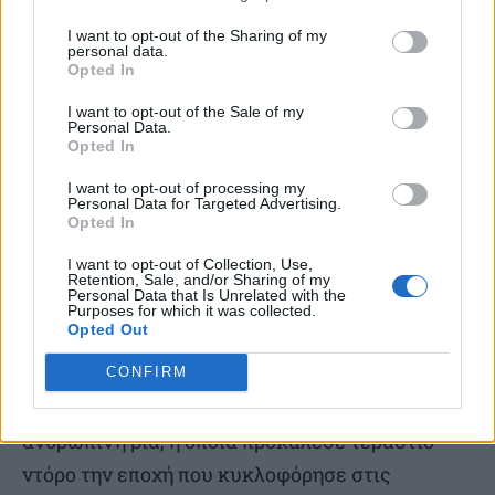
Πέμπτη 25/6, Σινέ «Απόλλων» Λουτρά Αιδηψού,
I want to opt-out of the Sharing of my
23:30
personal data.
Opted In
Tέσσερις φίλοι από την πόλη φτάνουν στα
I want to opt-out of the Sale of my
Personal Data.
Απαλάχια Όρη για μια φυσιοδιφική εκδρομή, με
Opted In
σκοπό να διαπλεύσουν με κανό έναν
I want to opt-out of processing my
Personal Data for Targeted Advertising.
ανεξερεύνητο και κατά πάσα πιθανότητα
Opted In
επικίνδυνο ποταμό. Σύντομα η παρέα θα έρθει
I want to opt-out of Collection, Use,
αντιμέτωπη με τις άγριες διαθέσεις των
Retention, Sale, and/or Sharing of my
Personal Data that Is Unrelated with the
ορεσίβιων, με την κατάσταση να εκτραχύνεται
Purposes for which it was collected.
Opted Out
πέρα από κάθε φαντασία. Μια αξέχαστη
δημιουργία των κινηματογραφικών 70s και
CONFIRM
συνάμα μια σοκαριστική σπουδή στην
ανθρώπινη βία, η οποια προκάλεσε τεράστιο
ντόρο την εποχή που κυκλοφόρησε στις