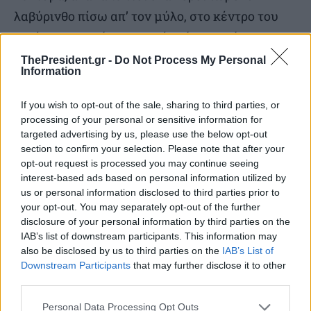
λαβύρινθο πίσω απ’ τον μύλο, στο κέντρο του
οποίου συναντά τον αρχαίο σάτυρο Πάνα, που
ισχυρίζεται ότι γνωρίζει και την πραγματική
ThePresident.gr -
Do Not Process My Personal
Information
της ταυτότητα, αλλά και το πεπρωμένο της. Μια
αψεγάδιαστη συνύπαρξη τρόμου, παραμυθιού
If you wish to opt-out of the sale, sharing to third parties, or
και πολιτικής αλληγορίας, που τιμήθηκε με τρία
processing of your personal or sensitive information for
targeted advertising by us, please use the below opt-out
βραβεία Όσκαρ και ισάριθμα βραβεία BAFTA.
section to confirm your selection. Please note that after your
opt-out request is processed you may continue seeing
H ταινία θα κυκλοφορήσει από τη Weirdwave
interest-based ads based on personal information utilized by
us or personal information disclosed to third parties prior to
σε επανέκδοση στις αίθουσες στις 20
your opt-out. You may separately opt-out of the further
Αυγούστου, στην επέτειο των είκοσι ετών από
disclosure of your personal information by third parties on the
IAB’s list of downstream participants. This information may
την πρώτη προβολή της.
also be disclosed by us to third parties on the
IAB’s List of
Downstream Participants
that may further disclose it to other
Όταν ξέσπασε η βία του Τζον Μπούρμαν
(1972)
third parties.
Personal Data Processing Opt Outs