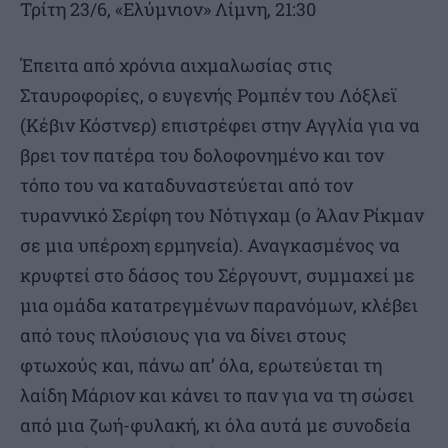
Τρίτη 23/6, «Ελύμνιον» Λίμνη, 21:30
Έπειτα από χρόνια αιχμαλωσίας στις
Σταυροφορίες, ο ευγενής Ρομπέν του Λόξλεϊ
(Κέβιν Κόστνερ) επιστρέφει στην Αγγλία για να
βρει τον πατέρα του δολοφονημένο και τον
τόπο του να καταδυναστεύεται από τον
τυραννικό Σερίφη του Νότιγχαμ (ο Άλαν Ρίκμαν
σε μια υπέροχη ερμηνεία). Αναγκασμένος να
κρυφτεί στο δάσος του Σέργουντ, συμμαχεί με
μια ομάδα κατατρεγμένων παρανόμων, κλέβει
από τους πλούσιους για να δίνει στους
φτωχούς και, πάνω απ’ όλα, ερωτεύεται τη
λαίδη Μάριον και κάνει το παν για να τη σώσει
από μια ζωή-φυλακή, κι όλα αυτά με συνοδεία