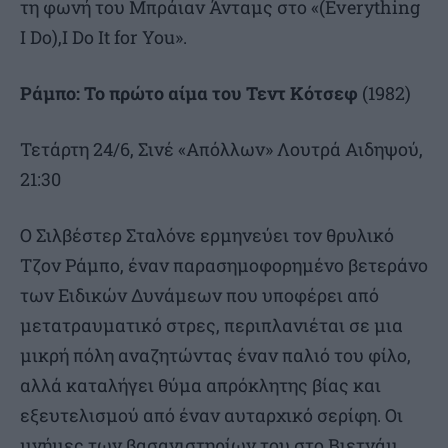
τη φωνή του Μπράιαν Άνταμς στο «(Everything
I Do),I Do It for You».
Ράμπο: Το πρώτο αίμα του Τεντ Κότσεφ
(1982)
Τετάρτη 24/6, Σινέ «Απόλλων» Λουτρά Αιδηψού,
21:30
Ο Σιλβέστερ Σταλόνε ερμηνεύει τον θρυλικό
Τζον Ράμπο, έναν παρασημοφορημένο βετεράνο
των Ειδικών Δυνάμεων που υποφέρει από
μετατραυματικό στρες, περιπλανιέται σε μια
μικρή πόλη αναζητώντας έναν παλιό του φίλο,
αλλά καταλήγει θύμα απρόκλητης βίας και
εξευτελισμού από έναν αυταρχικό σερίφη. Οι
μνήμες των βασανιστηρίων του στο Βιετνάμ