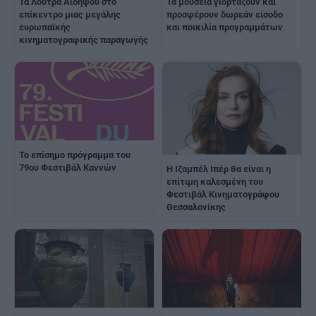
Τα Λουτρά Αιδηψού στο
Τα μουσεία γιορτάζουν και
επίκεντρο μιας μεγάλης
προσφέρουν δωρεάν είσοδο
ευρωπαϊκής
και ποικιλία προγραμμάτων
κινηματογραφικής παραγωγής
Το επίσημο πρόγραμμα του
79ου Φεστιβάλ Καννών
Η Ιζαμπέλ Ιπέρ θα είναι η
επίτιμη καλεσμένη του
Φεστιβάλ Κινηματογράφου
Θεσσαλονίκης