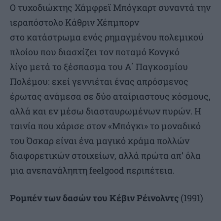
Ο τυχοδιώκτης Χάμφρεϊ Μπόγκαρτ συναντά την
ιεραπόστολο Κάθριν Χέπμπορν
στο κατάστρωμα ενός ρημαγμένου πολεμικού
πλοίου που διασχίζει τον ποταμό Κονγκό
λίγο μετά το ξέσπασμα του Α΄ Παγκοσμίου
Πολέμου: εκεί γεννιέται ένας απρόσμενος
έρωτας ανάμεσα σε δύο αταίριαστους κόσμους,
αλλά και εν μέσω διασταυρωμένων πυρών. Η
ταινία που χάρισε στον «Μπόγκι» το μοναδικό
του Όσκαρ είναι ένα μαγικό κράμα πολλών
διαφορετικών στοιχείων, αλλά πρώτα απ’ όλα
μια ανεπανάληπτη feelgood περιπέτεια.
Ρομπέν των δασών του Κέβιν Ρέινολντς
(1991)