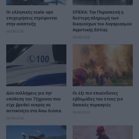
Οι ελληνικές scale-ups
ΟΠΕΚΑ: Την Παρασκευή η
επιχειρήσεις στρέφονται
δεύτερη πληρωμή των
στην ανάπτυξη
δικαιούχων του Λογαριασμού
Αγροτικής Εστίας
06/08/2026
06/08/2026
Δύο συλλήψεις για την
Οι έξι πιο επικίνδυνες
υπόθεση του 72χρονου που
εβδομάδες του έτους για
είχε βρεθεί νεκρός σε
δασικές πυρκαγιές
αυτοκίνητο στα Άνω Λιόσια
06/08/2026
06/08/2026