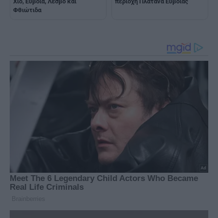
Χίο, Εύβοια, Λέσβο και
περιοχή Πλατάνα Ευβοίας
Φθιώτιδα