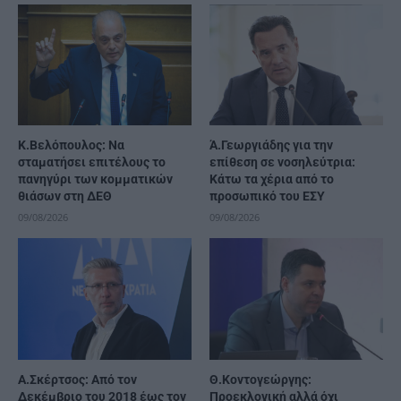
Κ.Βελόπουλος: Να
Ά.Γεωργιάδης για την
σταματήσει επιτέλους το
επίθεση σε νοσηλεύτρια:
πανηγύρι των κομματικών
Κάτω τα χέρια από το
θιάσων στη ΔΕΘ
προσωπικό του ΕΣΥ
09/08/2026
09/08/2026
A.Σκέρτσος: Από τον
Θ.Κοντογεώργης:
Δεκέμβριο του 2018 έως τον
Προεκλογική αλλά όχι