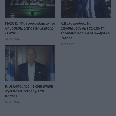
ΠΑΣΟΚ: “Φαντασιόπληκτο” το
Κ.Βελόπουλος: Να
δημοσίευμα της εφημερίδας
αποσυρθούν άμεσα από τη
«Εστία»
Σαουδική Αραβία οι ελληνικοί
Patriot
09/08/2026
08/08/2026
Κ.Βελόπουλος: Η κυβέρνηση
έχει κάνει “ντηλ” με τα
καρτέλ
08/08/2026