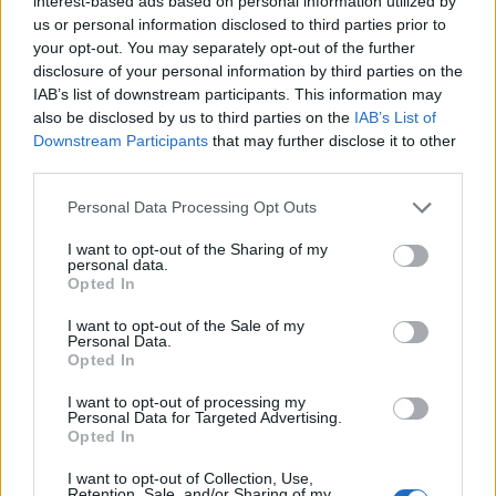
interest-based ads based on personal information utilized by
us or personal information disclosed to third parties prior to
your opt-out. You may separately opt-out of the further
disclosure of your personal information by third parties on the
Εκλογικός μαραθώνιος για τη
Ν.Δ. με περιοδείες, διλήμματα
IAB’s list of downstream participants. This information may
Το Μαξίμου κλείνει την
και στόχο την αυτοδυναμία
εκλογολογία και ξετυλίγει
also be disclosed by us to third parties on the
IAB’s List of
σχέδιο συσπείρωσης και
Downstream Participants
that may further disclose it to other
αυτοδυναμίας
third parties.
Personal Data Processing Opt Outs
I want to opt-out of the Sharing of my
personal data.
Opted In
I want to opt-out of the Sale of my
Κ.Μητσοτάκης: Είμαι ο μόνος
Personal Data.
πρωθυπουργός που πήγα στην
Στρατηγική μιας κάλπης από
Opted In
Άγκυρα και έθεσα το casus
τον K.Μητσοτάκη: Το σχέδιο
belli
για αυτοδυναμία από την
I want to opt-out of processing my
Personal Data for Targeted Advertising.
πρώτη Κυριακή του 2027
Opted In
I want to opt-out of Collection, Use,
Retention, Sale, and/or Sharing of my