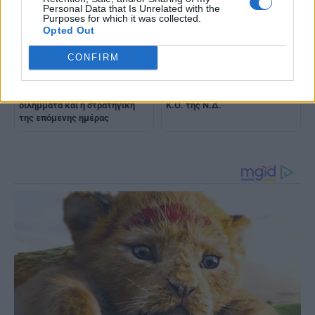
Personal Data that Is Unrelated with the
Purposes for which it was collected.
Opted Out
CONFIRM
Το «μανιφέστο» Μητσοτάκη
Η πολιτική στόχευση και τα
στο 16ο Συνέδριο της Ν.Δ., τα
μηνύματα Μητσοτάκη στην
διλήμματα και η στρατηγική
Κ.Ο. της Ν.Δ.
της επόμενης ημέρας