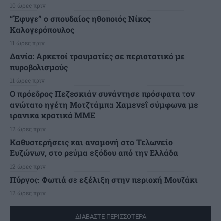
10 ώρες πριν
“Έφυγε” ο σπουδαίος ηθοποιός Νίκος
Καλογερόπουλος
11 ώρες πριν
Δανία: Αρκετοί τραυματίες σε περιστατικό με
πυροβολισμούς
11 ώρες πριν
Ο πρόεδρος Πεζεσκιάν συνάντησε πρόσφατα τον
ανώτατο ηγέτη Μοτζτάμπα Χαμενεΐ σύμφωνα με
ιρανικά κρατικά ΜΜΕ
12 ώρες πριν
Καθυστερήσεις και αναμονή στο Τελωνείο
Ευζώνων, στο ρεύμα εξόδου από την Ελλάδα
12 ώρες πριν
Πύργος: Φωτιά σε εξέλιξη στην περιοχή Μουζάκι
12 ώρες πριν
ΔΙΑΒΑΣΤΕ ΠΕΡΙΣΣΟΤΕΡΑ