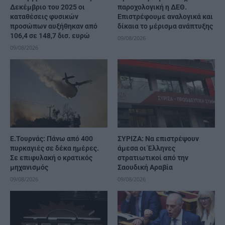
Δεκέμβριο του 2025 οι
παροχολογική η ΔΕΘ.
καταθέσεις φυσικών
Επιστρέφουμε αναλογικά και
προσώπων αυξήθηκαν από
δίκαια το μέρισμα ανάπτυξης
106,4 σε 148,7 δισ. ευρώ
09/08/2026
09/08/2026
Ε.Τουρνάς: Πάνω από 400
ΣΥΡΙΖΑ: Να επιστρέψουν
πυρκαγιές σε δέκα ημέρες.
άμεσα οι Έλληνες
Σε επιφυλακή ο κρατικός
στρατιωτικοί από την
μηχανισμός
Σαουδική Αραβία
09/08/2026
09/08/2026