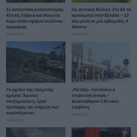
Σε κατάσταση κινητοποίησης
Ιός Δυτικού Νείλου: Στα 65 τα
Αττική, Εύβοια και Βοιωτία
κρούσματα στην Ελλάδα – 23
λόγω πολύ υψηλού κινδύνου
νέα μέσα σε μία εβδομάδα, 6
πυρκαγιάς
θάνατοι
06/08/2026
06/08/2026
Το σχέδιο της επόμενης
«Πέταξε» τον Ιούλιο η
ημέρας: Άμεσες
επιβατική κίνηση –
αποζημιώσεις, έργα
Διακινήθηκαν 3,93 εκατ.
πρόληψης και στήριξη των
επιβάτες
πυρόπληκτων
05/08/2026
06/08/2026