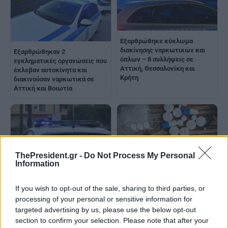
Εξαρθρώθηκε κύκλωμα
διακίνησης ναρκωτικών και
Εξαρθρώθηκαν 2
όπλων – 8 συλλήψεις σε
εγκληματικές οργανώσεις που
Αττική, Θεσσαλονίκη και
έκλεβαν αυτοκίνητα και
Κρήτη
διακινούσαν ναρκωτικά σε
Αττική και Βοιωτία
ThePresident.gr -
Do Not Process My Personal
Information
Εξαρθρώθηκαν 2 συμμορίες
που διακινούσαν ναρκωτικά,
Εξαρθρώθηκε συμμορία που
If you wish to opt-out of the sale, sharing to third parties, or
κυρίως στην ευρύτερη περιοχή
διακινούσε ναρκωτικά στην
της Αττικής
processing of your personal or sensitive information for
Αττική - Τρεις συλλήψεις
targeted advertising by us, please use the below opt-out
section to confirm your selection. Please note that after your