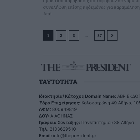
ομάδα και παραβάσεις που αφορούν σε ναρκωτ
συνελήφθη επίσης κηδεμόνας για παραμέληση 
Από...
...
1
2
3
37
TAYTOTHTA
Ιδιοκτησία/ Κάτοχος Domain Name:
ΑBP ΕΚΔΟΤ
Έδρα Επιχείρησης:
Κολοκοτρώνη 49 Αθήνα, 10
ΑΦΜ:
800949819
ΔΟΥ:
Α ΑΘΗΝΑΣ
Γραφεία Σύνταξης:
Πανεπιστημίου 38 Αθήνα
Tηλ.
2103629510
Email:
info@thepresident.gr