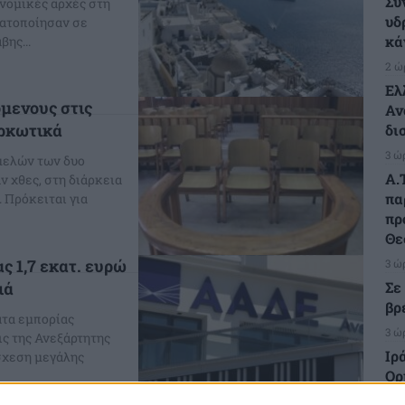
Συ
νομικές αρχές στη
υδ
ματοποίησαν σε
κά
βης...
2 ώ
Ελ
όμενους στις
Αν
αρκωτικά
δι
3 ώ
 μελών των δυο
Α.
 χθες, στη διάρκεια
πα
 Πρόκειται για
πρ
Θε
ς 1,7 εκατ. ευρώ
3 ώ
Σε
ιά
βρ
ατα εμπορίας
3 ώ
ς της Ανεξάρτητης
Ιρ
σχεση μεγάλης
Ορ
δι