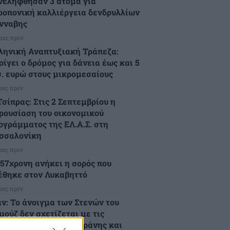
νελήφθησαν 3 άτομα για
ροπονική καλλιέργεια δενδρυλλίων
νναβης
ρες πριν
ληνική Αναπτυξιακή Τράπεζα:
οίγει ο δρόμος για δάνεια έως και 5
σ. ευρώ στους μικρομεσαίους
ρες πριν
Τσίπρας: Στις 2 Σεπτεμβρίου η
ρουσίαση του οικονομικού
ογράμματος της ΕΛ.Α.Σ. στη
σσαλονίκη
ρες πριν
 57χρονη ανήκει η σορός που
έθηκε στον Λυκαβηττό
ρες πριν
άν: Το άνοιγμα των Στενών του
μούζ δεν σχετίζεται με τις
απραγματεύσεις Τεχεράνης και