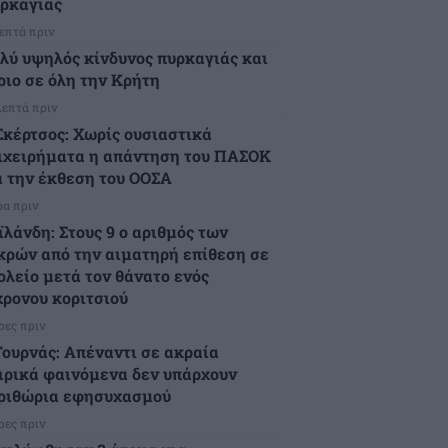
ρκαγιάς
λεπτά πριν
λύ υψηλός κίνδυνος πυρκαγιάς και
ριο σε όλη την Κρήτη
λεπτά πριν
Σκέρτσος: Χωρίς ουσιαστικά
ιχειρήματα η απάντηση του ΠΑΣΟΚ
α την έκθεση του ΟΟΣΑ
ρα πριν
ϊλάνδη: Στους 9 ο αριθμός των
κρών από την αιματηρή επίθεση σε
ολείο μετά τον θάνατο ενός
χρονου κοριτσιού
ρες πριν
Τουρνάς: Απέναντι σε ακραία
ιρικά φαινόμενα δεν υπάρχουν
ριθώρια εφησυχασμού
ρες πριν