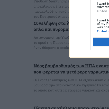
Υπόθεση διακίνησης και αποθήκευσης ναρκω
I want 
αποκάλυψαν, έπειτα από συντονισμένη επιχε
Advertis
Opted 
παρακολούθηση από τις αρχές Ιανουαρίου, τα 
του Κεντρικού Λιμεναρχείου...
I want t
Συνελήφθη στα Άνω Λιόσια 66χρονο
of my P
was col
όπλα και πυρομαχικά
Opted 
Αστυνομικοί της Υποδιεύθυνσης Δίωξης Ναρ
το πρωί της Παρασκευής 6 Φεβρουαρίου στα Ά
έναν 66χρονο, ο οποίος κατηγορείται για κατο
Νέος βομβαρδισμός των ΗΠΑ εναντ
που φέρεται να μετέφερε ναρκωτικά
Οι ένοπλες δυνάμεις των ΗΠΑ εξαπέλυσαν χθ
βομβαρδισμό στον ανατολικό Ειρηνικό Ωκεανό
το οποίο κατ’ αυτές μετέφερε ναρκωτικά, σκοτ
Πλήγμα σε κύκλωμα ναρκωτικών με