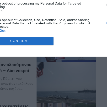
τικών ουσιών
to opt-out of processing my Personal Data for Targeted
ίρηση και πολυήμερη
ing.
In
στελέχη Ασφάλειας
o opt-out of Collection, Use, Retention, Sale, and/or Sharing
ς με ναρκωτικά,
ersonal Data that Is Unrelated with the Purposes for which it
lected.
Out
κωτικών συνέλαβαν
CONFIRM
νω Λιόσια Αττικής
χή ναρκωτικών...
ίον πλεούμενου
 – Δύο νεκροί
ες Πέμπτη νέο
 εναντίον ταχύπλοου
ώνοντας δυο...
 κατασχέσεις