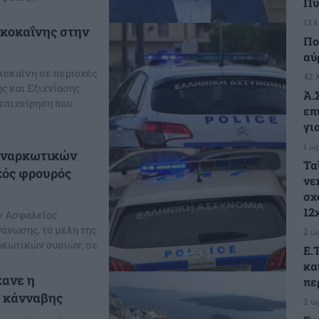
Πυ
13 
κοκαΐνης στην
Πο
αύ
κοκαΐνη σε περιοχές
42 
ς και Εξιχνίασης
Ά.
επιχείρηση που
επ
γι
1 ώ
 ναρκωτικών
Τα
κός φρουρός
νε
σχ
12
ν Ασφαλείας
άνωσης, τα μέλη της
2 ώ
ρκωτικών ουσιών, σε
Ε.
κα
κανε η
πε
ά κάνναβης
2 ώ