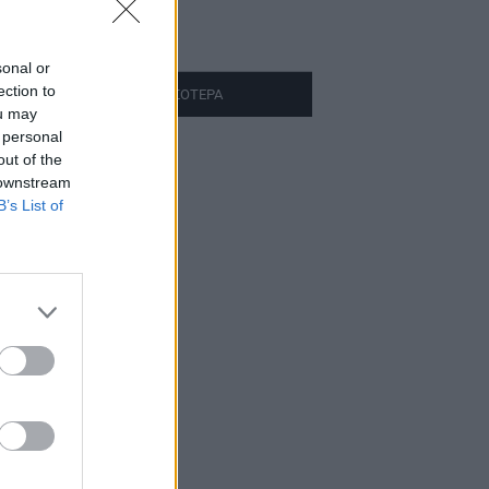
άν
ρες πριν
sonal or
ection to
ΔΙΑΒΑΣΤΕ ΠΕΡΙΣΣΟΤΕΡΑ
ou may
 personal
out of the
 downstream
B’s List of