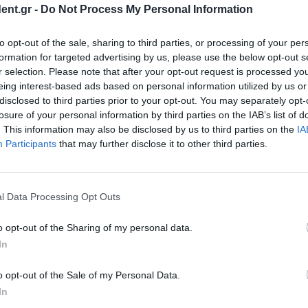
Ομ
ent.gr -
Do Not Process My Personal Information
ούσε ναρκωτικά
3 ώ
to opt-out of the sale, sharing to third parties, or processing of your per
ης Οργανωμένου
formation for targeted advertising by us, please use the below opt-out s
ης οποίας
r selection. Please note that after your opt-out request is processed y
ών ουσιών στην
eing interest-based ads based on personal information utilized by us or
disclosed to third parties prior to your opt-out. You may separately opt-
losure of your personal information by third parties on the IAB’s list of
. This information may also be disclosed by us to third parties on the
IA
στην πολιτεία
Participants
that may further disclose it to other third parties.
Μέντσο»
ο δυτικό τμήμα της
μα βίας που
l Data Processing Opt Outs
o opt-out of the Sharing of my personal data.
In
είου Πειραιά σε
– Συνελήφθη
o opt-out of the Sale of my Personal Data.
In