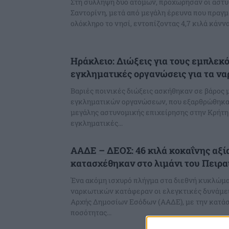
Στη σύλληψη δύο ατόμων, προχώρησαν οι αστυ
Σαντορίνη, μετά από μεγάλη έρευνα που πραγ
ολόκληρο το νησί, εντοπίζοντας 4,7 κιλά κάννα
Ηράκλειο: Διώξεις για τους εμπλεκ
εγκληματικές οργανώσεις για τα ν
Βαριές ποινικές διώξεις ασκήθηκαν σε βάρος
εγκληματικών οργανώσεων, που εξαρθρώθηκαν
μεγάλης αστυνομικής επιχείρησης στην Κρήτη.
εγκληματικές...
ΑΑΔΕ – ΔΕΟΣ: 46 κιλά κοκαΐνης αξία
κατασχέθηκαν στο λιμάνι του Πειρα
Ένα ακόμη ισχυρό πλήγμα στα διεθνή κυκλώμ
ναρκωτικών κατάφεραν οι ελεγκτικές δυνάμει
Αρχής Δημοσίων Εσόδων (ΑΑΔΕ), με την κατά
ποσότητας...