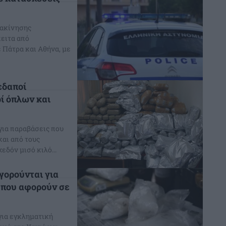
ιακίνησης
πειτα από
 Πάτρα και Αθήνα, με
εδαποί
ί όπλων και
για παραβάσεις που
αι από τους
δόν μισό κιλό...
γορούνται για
 που αφορούν σε
για εγκληματική