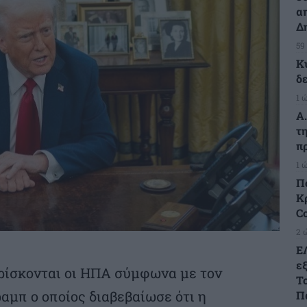
α
Δ
59
Κ
δ
1 
Α
τ
π
1 
Π
Κρ
C
2 
Ε
ε
βρίσκονται οι ΗΠΑ σύμφωνα με τον
Τ
αμπ ο οποίος διαβεβαίωσε ότι η
Π