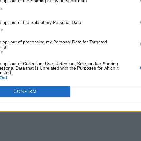
o opt-out of the Sharing of my personal data.
In
των ιρανικών ενόπλων δυνάμεων
o opt-out of the Sale of my Personal Data.
ίρησης» που χαρακτήρισε «σκληρή
In
νυσε ωστόσο ότι «σε περίπτωση συνέχισης
to opt-out of processing my Personal Data for Targeted
ξιών, συμπεριλαμβανομένου του νοτίου
ing.
In
ύ πιο σκληρές ενέργειες».
o opt-out of Collection, Use, Retention, Sale, and/or Sharing
ersonal Data that Is Unrelated with the Purposes for which it
lected.
ρόεδρος του ιρανικού κοινοβουλίου,
Out
εχεράνης –και απόστρατος αξιωματικός
CONFIRM
 τόνισε πως το Ιράν «έσπασε την εξίσωση
 στα χαρτιά και η συστηματική παραβίασή