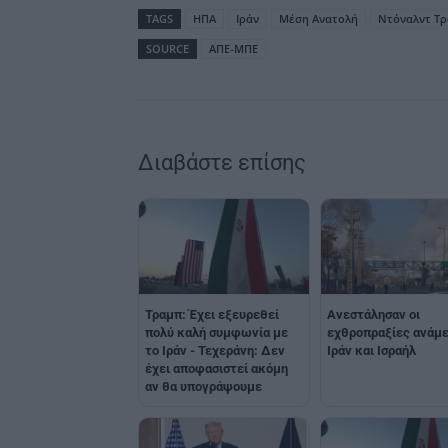
TAGS
ΗΠΑ
Ιράν
Μέση Ανατολή
Ντόναλντ Τ
SOURCE
ΑΠΕ-ΜΠΕ
Διαβάστε επίσης
Τραμπ: Έχει εξευρεθεί
Ανεστάλησαν οι
πολύ καλή συμφωνία με
εχθροπραξίες ανάμε
το Ιράν - Τεχεράνη: Δεν
Ιράν και Ισραήλ
έχει αποφασιστεί ακόμη
αν θα υπογράψουμε