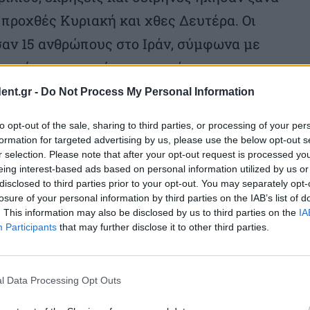
 προχθές Κυριακή και χθες Δευτέρα. Οι
σαν 15 ανθρώπους στο Ιράν, σύμφωνα με
ηρεσίας αντιμετώπισης εκτάκτων
οκρατία.
ent.gr -
Do Not Process My Personal Information
to opt-out of the sale, sharing to third parties, or processing of your per
ρανικές ένοπλες δυνάμεις εκτόξευσαν
formation for targeted advertising by us, please use the below opt-out s
αύλους εναντίον της ισραηλινής
r selection. Please note that after your opt-out request is processed y
eing interest-based ads based on personal information utilized by us or
τικό του στρατού του Ισραήλ, σε
disclosed to third parties prior to your opt-out. You may separately opt-
losure of your personal information by third parties on the IAB’s list of
μα σε νότια συνοικία της Βηρυτού,
. This information may also be disclosed by us to third parties on the
IA
λά, που πρόσκειται στην Τεχεράνη, με
Participants
that may further disclose it to other third parties.
οσι τραυματίες.
l Data Processing Opt Outs