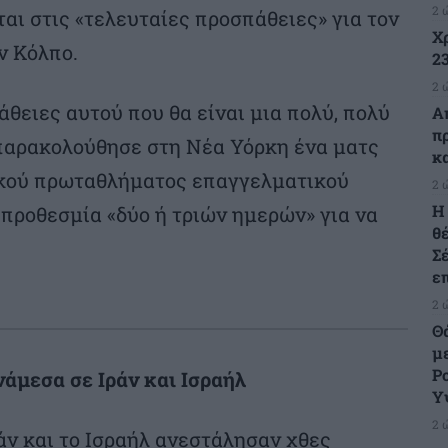
2 
αι στις «τελευταίες προσπάθειες» για τον
Χ
ν Κόλπο.
23
2 
θειες αυτού που θα είναι μια πολύ, πολύ
Α
π
παρακολούθησε στη Νέα Υόρκη ένα ματς
κ
ικού πρωταθλήματος επαγγελματικού
2 
H
 προθεσμία «δύο ή τριών ημερών» για να
θ
Σ
ε
2 
Θ
μ
Ρ
άμεσα σε Ιράν και Ισραήλ
Υ
2 
άν και το Ισραήλ ανεστάλησαν χθες