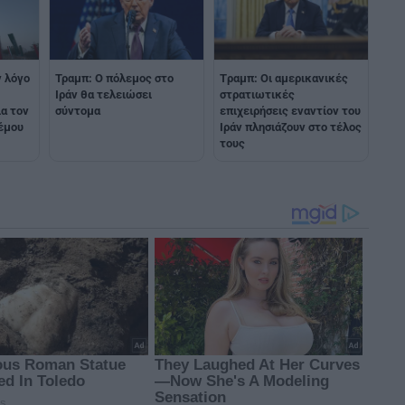
ν λόγο
Τραμπ: Ο πόλεμος στο
Tραμπ: Οι αμερικανικές
Ιράν θα τελειώσει
στρατιωτικές
ια τον
σύντομα
επιχειρήσεις εναντίον του
έμου
Ιράν πλησιάζουν στο τέλος
τους