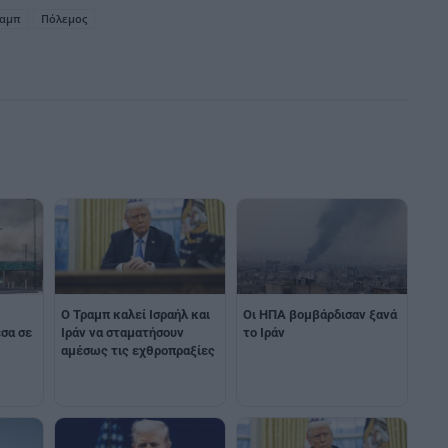
ραμπ
Πόλεμος
Ο Τραμπ καλεί Ισραήλ και
Οι ΗΠΑ βομβάρδισαν ξανά
σα σε
Ιράν να σταματήσουν
το Ιράν
αμέσως τις εχθροπραξίες