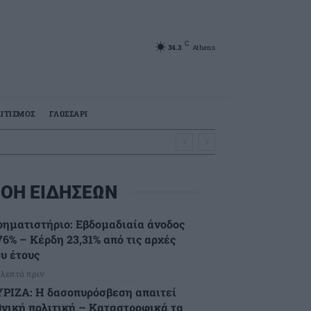
C
34.3
Athens
ΙΤΙΣΜΟΣ
ΓΛΩΣΣΑΡΙ
ΟΗ ΕΙΔΗΣΕΩΝ
ρηματιστήριο: Εβδομαδιαία άνοδος
76% – Κέρδη 23,31% από τις αρχές
ου έτους
 λεπτά πριν
ΥΡΙΖΑ: Η δασοπυρόσβεση απαιτεί
θνική πολιτική – Καταστροφικά τα