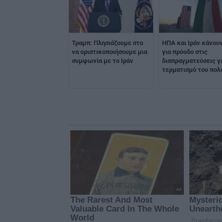
Τραμπ: Πλησιάζουμε στο
ΗΠΑ και Ιράν κάνου
να οριστικοποιήσουμε μια
για πρόοδο στις
συμφωνία με το Ιράν
διαπραγματεύσεις γ
τερματισμό του πολ