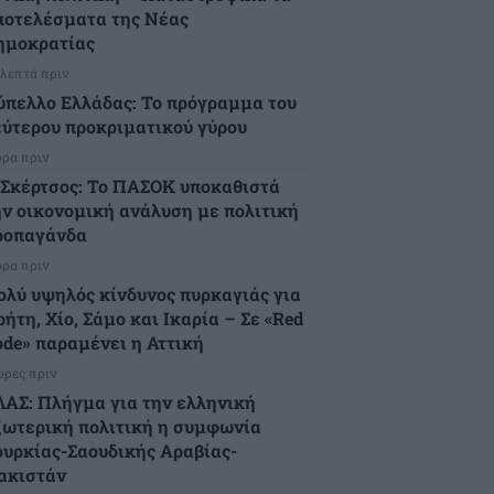
ποτελέσματα της Νέας
ημοκρατίας
 λεπτά πριν
ύπελλο Ελλάδας: Το πρόγραμμα του
εύτερου προκριματικού γύρου
ώρα πριν
.Σκέρτσος: Το ΠΑΣΟΚ υποκαθιστά
ην οικονομική ανάλυση με πολιτική
ροπαγάνδα
ώρα πριν
ολύ υψηλός κίνδυνος πυρκαγιάς για
ήτη, Χίο, Σάμο και Ικαρία – Σε «Red
ode» παραμένει η Αττική
ώρες πριν
ΛΑΣ: Πλήγμα για την ελληνική
ξωτερική πολιτική η συμφωνία
ουρκίας-Σαουδικής Αραβίας-
ακιστάν