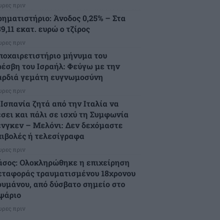
ώρες πριν
ρηματιστήριο: Άνοδος 0,25% – Στα
9,11 εκατ. ευρώ ο τζίρος
ώρες πριν
ποχαιρετιστήριο μήνυμα του
ρέσβη του Ισραήλ: Φεύγω με την
αρδιά γεμάτη ευγνωμοσύνη
ώρες πριν
 Ισπανία ζητά από την Ιταλία να
έσει και πάλι σε ισχύ τη Συμφωνία
ένγκεν – Μελόνι: Δεν δεχόμαστε
πιβολές ή τελεσίγραφα
ώρες πριν
άσος: Ολοκληρώθηκε η επιχείρηση
εταφοράς τραυματισμένου 18χρονου
ουμάνου, από δύσβατο σημείο στο
ψάριο
ώρες πριν