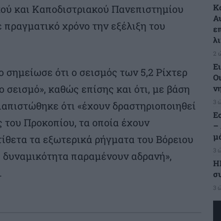
Κ
κού και Καποδιστριακού Πανεπιστημίου
Α
 πραγματικό χρόνο την εξέλιξη του
ε
λ
2 
Ε
 σημείωσε ότι ο σεισμός των 5,2 Ρίχτερ
Οι
ο σεισμό», καθώς επίσης και ότι, με βάση
ν
3 
ιαπιστώθηκε ότι «έχουν δραστηριοποιηθεί
Ε
 του Προκοπίου, τα οποία έχουν
–
μ
ίθετα τα εξωτερικά ρήγματα του Βόρειου
3 
 δυναμικότητα παραμένουν αδρανή»,
Η
.
σ
3 