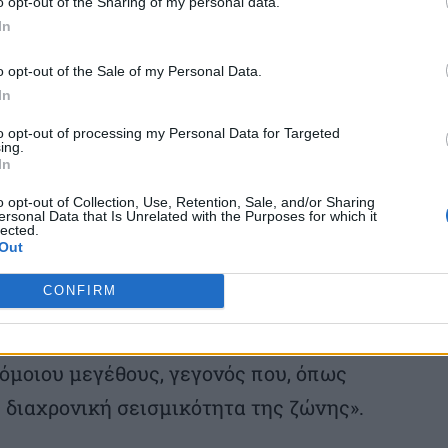
o opt-out of the Sharing of my personal data.
In
κέντρων διαπιστώθηκε ότι έχουν
o opt-out of the Sale of my Personal Data.
γματα της Λεκάνης του Προκοπίου, τα
In
μικότητα. Αντίθετα τα εξωτερικά ρήγματα
to opt-out of processing my Personal Data for Targeted
ν μεγαλύτερη δυναμικότητα παραμένουν
ing.
In
ακοίνωση.
o opt-out of Collection, Use, Retention, Sale, and/or Sharing
ersonal Data that Is Unrelated with the Purposes for which it
lected.
ιότητα
Out
CONFIRM
ιο, η ευρύτερη περιοχή της Κεντρικής
ατά τα προηγούμενα χρόνια σεισμική
όμοιου μεγέθους, γεγονός που, όπως
η διαχρονική σεισμικότητα της ζώνης».