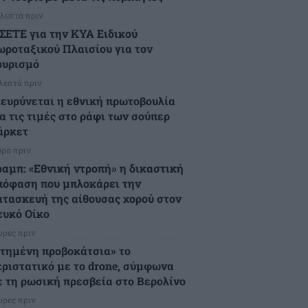
 λεπτά πριν
 ΣΕΤΕ για την ΚΥΑ Ειδικού
ωροταξικού Πλαισίου για τον
ουρισμό
 λεπτά πριν
ιευρύνεται η εθνική πρωτοβουλία
α τις τιμές στο ράφι των σούπερ
άρκετ
ώρα πριν
ραμπ: «Εθνική ντροπή» η δικαστική
πόφαση που μπλοκάρει την
ατασκευή της αίθουσας χορού στον
ευκό Οίκο
ώρες πριν
Στημένη προβοκάτσια» το
εριστατικό με το drone, σύμφωνα
ε τη ρωσική πρεσβεία στο Βερολίνο
ώρες πριν