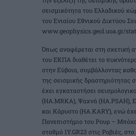
σεισμικότητα του Ελλαδικού χώ
του Ενιαίου Εθνικού Δικτύου Σε
www.geophysics.geol.uoa.gr/stat
Όπως αναφέρεται στη σχετική α
του ΕΚΠΑ διαθέτει το πυκνότερ
στην Εύβοια, συμβάλλοντας καθ
της σεισμικής δραστηριότητας 
έχει εγκαταστήσει σεισμολογικ
(HA.MRKA), Ψαχνά (HA.PSAH), Ε
και Κάρυστο (HA.KARY), ενώ έχε
Πανεπιστήμιο του Ρουρ – Μπόχο
σταθμό 1Y.GR23 στις Ροβιές, στ