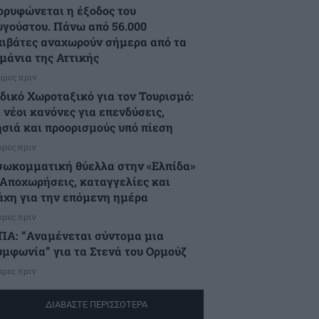
ορυφώνεται η έξοδος του
υγούστου. Πάνω από 56.000
πιβάτες αναχωρούν σήμερα από τα
ιμάνια της Αττικής
ώρες πριν
ιδικό Χωροταξικό για τον Τουρισμό:
 νέοι κανόνες για επενδύσεις,
ησιά και προορισμούς υπό πίεση
ώρες πριν
σωκομματική θύελλα στην «Ελπίδα»
 Αποχωρήσεις, καταγγελίες και
άχη για την επόμενη ημέρα
ώρες πριν
ΠΑ: “Αναμένεται σύντομα μια
υμφωνία” για τα Στενά του Ορμούζ
ώρες πριν
ΔΙΑΒΑΣΤΕ ΠΕΡΙΣΣΟΤΕΡΑ