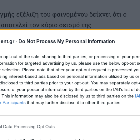
γμής εξέλιξη του φαινομένου δείχνει ότι ο
 αποτελεί τον κύριο σεισμό της
ι από σημαντικό αριθμό μετασεισμών».
ent.gr -
Do Not Process My Personal Information
μονική παρακολούθηση συνεχίζεται και
δεδομένων τις επόμενες ημέρες για την
to opt-out of the sale, sharing to third parties, or processing of your per
formation for targeted advertising by us, please use the below opt-out s
έλιξης του φαινομένου.
r selection. Please note that after your opt-out request is processed y
eing interest-based ads based on personal information utilized by us or
disclosed to third parties prior to your opt-out. You may separately opt-
ο διάστημα μεταξύ των δύο
losure of your personal information by third parties on the IAB’s list of
αγράφηκε άλλος ένας σεισμός, μεγέθους
. This information may also be disclosed by us to third parties on the
IA
Participants
that may further disclose it to other third parties.
ιο εστιακό χώρο.
, Κυριακή στις 18:45 συνολικά 31
l Data Processing Opt Outs
οίων κυμάνθηκαν από 2,0 έως 3,6.