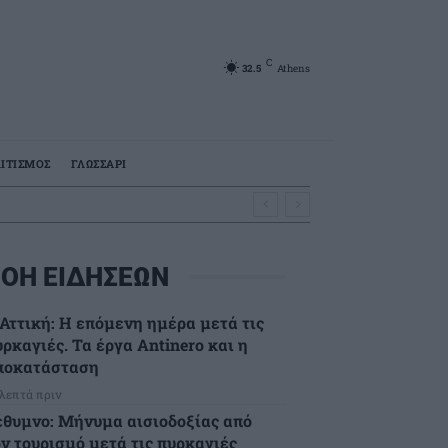
C
32.5
Athens
ΙΤΙΣΜΟΣ
ΓΛΩΣΣΑΡΙ
ΟΗ ΕΙΔΗΣΕΩΝ
.Αττική: Η επόμενη ημέρα μετά τις
ρκαγιές. Τα έργα Antinero και η
ποκατάσταση
 λεπτά πριν
έθυμνο: Μήνυμα αισιοδοξίας από
ον τουρισμό μετά τις πυρκαγιές