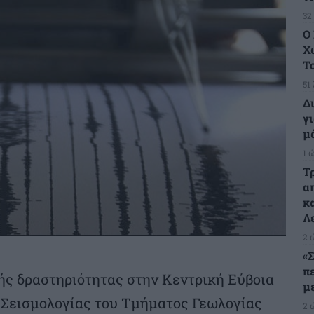
32
Ο
Χ
Τ
51
Δ
γι
μ
1 
Τ
α
κ
Λ
2 
«
π
ής δραστηριότητας στην Κεντρική Εύβοια
μ
 Σεισμολογίας του Τμήματος Γεωλογίας
2 