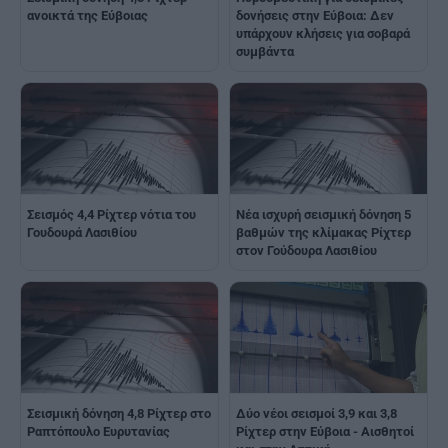
ανοικτά της Εύβοιας
δονήσεις στην Εύβοια: Δεν
υπάρχουν κλήσεις για σοβαρά
συμβάντα
Σεισμός 4,4 Ρίχτερ νότια του
Νέα ισχυρή σεισμική δόνηση 5
Γουδουρά Λασιθίου
βαθμών της κλίμακας Ρίχτερ
στον Γούδουρα Λασιθίου
Σεισμική δόνηση 4,8 Ρίχτερ στο
Δύο νέοι σεισμοί 3,9 και 3,8
Ραπτόπουλο Ευρυτανίας
Ρίχτερ στην Εύβοια - Αισθητοί