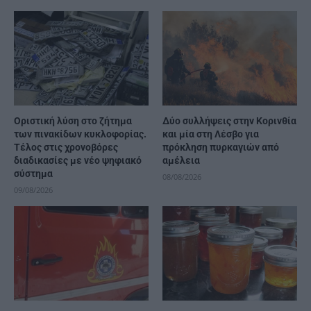
Οριστική λύση στο ζήτημα
Δύο συλλήψεις στην Κορινθία
των πινακίδων κυκλοφορίας.
και μία στη Λέσβο για
Τέλος στις χρονοβόρες
πρόκληση πυρκαγιών από
διαδικασίες με νέο ψηφιακό
αμέλεια
σύστημα
08/08/2026
09/08/2026