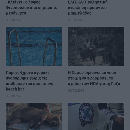
«Κλείνει» ο λόφος
ΕΛΓΕΚΑ: Προληπτική
Φινόπουλου από σήμερα τα
ανάκληση προϊόντος
μεσάνυχτα
μαρμελάδας
08/08/2026
08/08/2026
Πάρος: 4χρονο αγοράκι
Η Χαμάς δηλώνει εκ νέου
ανασύρθηκε χωρίς τις
έτοιμη να εφαρμόσει το
αισθήσεις του από πισίνα
σχέδιο των ΗΠΑ για τη Γάζα
beach bar
08/08/2026
08/08/2026