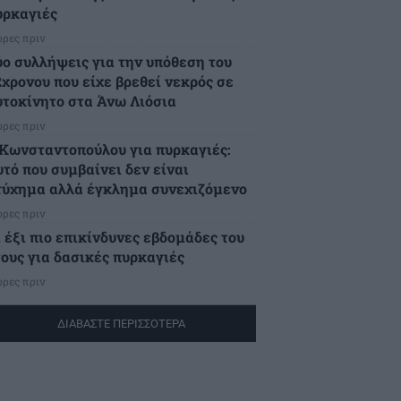
υρκαγιές
ώρες πριν
ύο συλλήψεις για την υπόθεση του
2χρονου που είχε βρεθεί νεκρός σε
υτοκίνητο στα Άνω Λιόσια
ώρες πριν
.Κωνσταντοπούλου για πυρκαγιές:
υτό που συμβαίνει δεν είναι
τύχημα αλλά έγκλημα συνεχιζόμενο
ώρες πριν
ι έξι πιο επικίνδυνες εβδομάδες του
τους για δασικές πυρκαγιές
ώρες πριν
ΔΙΑΒΑΣΤΕ ΠΕΡΙΣΣΟΤΕΡΑ