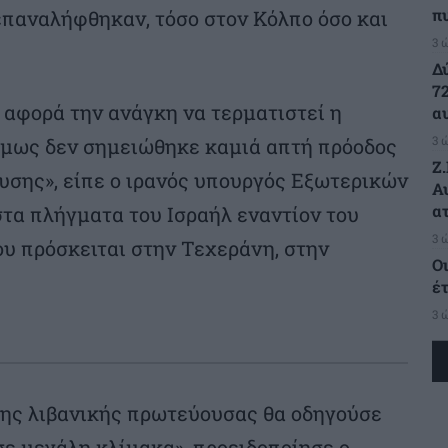
π
επαναλήφθηκαν, τόσο στον Κόλπο όσο και
3 
Δ
7
αφορά την ανάγκη να τερματιστεί η
α
3 
 όμως δεν σημειώθηκε καμιά απτή πρόοδος
Ζ
υσης», είπε ο ιρανός υπουργός Εξωτερικών
Α
α
τα πλήγματα του Ισραήλ εναντίον του
3 
ου πρόσκειται στην Τεχεράνη, στην
Ο
έ
3 
της λιβανικής πρωτεύουσας θα οδηγούσε
ε μεγάλη κλίμακα», προειδοποίησε ο