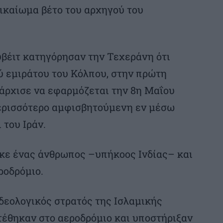
δικαίωμα βέτο του αρχηγού του
υβέιτ κατηγόρησαν την Τεχεράνη ότι
ύ εμιράτου του Κόλπου, στην πρώτη
άρχισε να εφαρμόζεται την 8η Μαΐου
ερισσότερο αμφισβητούμενη εν μέσω
του Ιράν.
κε ένας άνθρωπος –υπήκοος Ινδίας– και
ροδρόμιο.
ιδεολογικός στρατός της Ισλαμικής
τέθηκαν στο αεροδρόμιο και υποστήριξαν