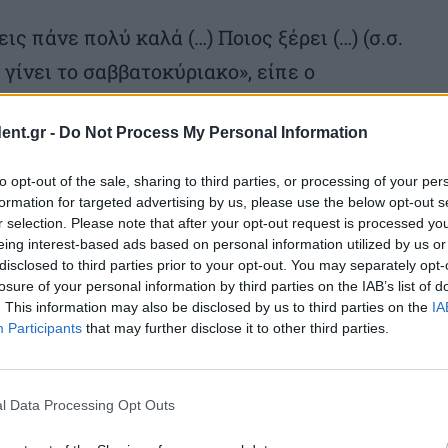
ς πάνε πολύ καλά (…) Ποιος ξέρει (…) (σ.σ.
γίνει το σαββατοκύριακο», είπε ο
κόμη πως εννοεί να «διαχωρίσει» τις
ent.gr -
Do Not Process My Personal Information
υτές για το Ιράν. Η Τεχεράνη απορρίπτει
είναι ένας.
to opt-out of the sale, sharing to third parties, or processing of your per
formation for targeted advertising by us, please use the below opt-out s
r selection. Please note that after your opt-out request is processed y
eing interest-based ads based on personal information utilized by us or
disclosed to third parties prior to your opt-out. You may separately opt-
losure of your personal information by third parties on the IAB’s list of
 διπλωματίας Μάρκο Ρούμπιο υποστήριξε
. This information may also be disclosed by us to third parties on the
IA
ής του κοινοβουλίου χθες ότι το ζήτημα
Participants
that may further disclose it to other third parties.
 εμπλουτιστεί κατά υψηλό ποσοστό έχει
άνη, εννοώντας μάλλον την απαίτηση της
l Data Processing Opt Outs
προσθέτοντας πάντως πως η άλλη πλευρά