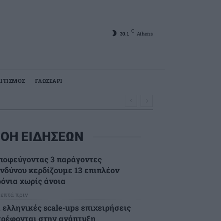
C
30.1
Athens
ΙΤΙΣΜΟΣ
ΓΛΩΣΣΑΡΙ
ΟΗ ΕΙΔΗΣΕΩΝ
ποφεύγοντας 3 παράγοντες
ινδύνου κερδίζουμε 13 επιπλέον
ρόνια χωρίς άνοια
λεπτά πριν
ι ελληνικές scale-ups επιχειρήσεις
τρέφονται στην ανάπτυξη