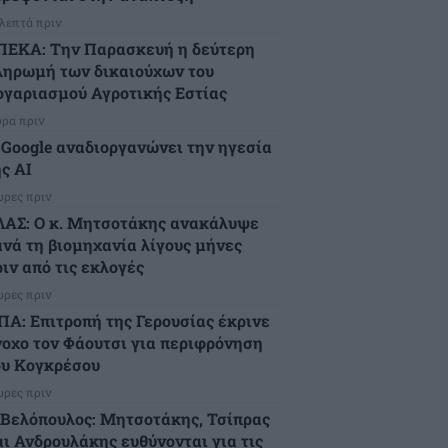
 λεπτά πριν
ΠΕΚΑ: Την Παρασκευή η δεύτερη
ληρωμή των δικαιούχων του
ογαριασμού Αγροτικής Εστίας
ώρα πριν
 Google αναδιοργανώνει την ηγεσία
ς AI
ώρες πριν
ΛΑΣ: Ο κ. Μητσοτάκης ανακάλυψε
ανά τη βιομηχανία λίγους μήνες
ιν από τις εκλογές
ώρες πριν
ΠΑ: Επιτροπή της Γερουσίας έκρινε
νοχο τον Φάουτσι για περιφρόνηση
ου Κογκρέσου
ώρες πριν
.Βελόπουλος: Μητσοτάκης, Τσίπρας
αι Ανδρουλάκης ευθύνονται για τις