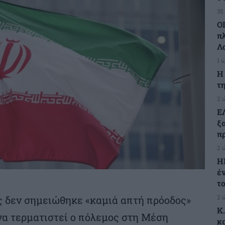
35
Ο
π
Λ
1 
H
τη
2 
Ε
ξ
πρ
2 
Η
έ
τ
2 
ς δεν σημειώθηκε «καμιά απτή πρόοδος»
K
 να τερματιστεί ο πόλεμος στη Μέση
κ