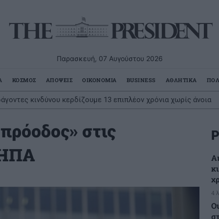
Παρασκευή, 07 Αυγούστου 2026
Α
ΚΟΣΜΟΣ
ΑΠΟΨΕΙΣ
ΟΙΚΟΝΟΜΙΑ
BUSINESS
ΑΘΛΗΤΙΚΑ
ΠΟΛ
ups επιχειρήσεις στρέφονται στην ανάπτυξη
 πρόοδος» στις
Ρ
 ΗΠΑ
Α
κ
χ
4 
Ο
σ