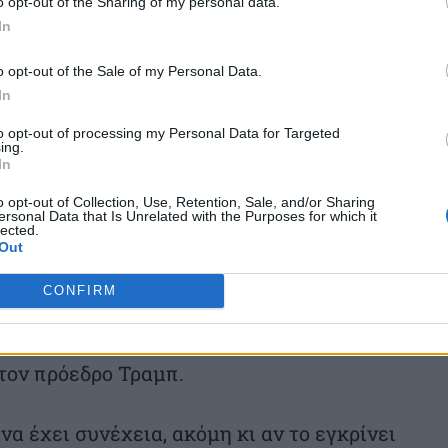
o opt-out of the Sharing of my personal data.
α τίποτα τέτοιο.
In
ου έχει εμπλουτιστεί σε υψηλό βαθμό
o opt-out of the Sale of my Personal Data.
In
εμπόδια για την επίτευξη συμφωνίας. Οι
to opt-out of processing my Personal Data for Targeted
ο Ιράν πως επιδιώκει την απόκτηση
ing.
In
υ η Τεχεράνη αρνείται εδώ και δεκαετίες.
o opt-out of Collection, Use, Retention, Sale, and/or Sharing
ersonal Data that Is Unrelated with the Purposes for which it
lected.
ροσώπων ενέκρινε χθες κείμενο το οποίο
Out
τρατευμάτων των ΗΠΑ που έχουν
CONFIRM
ο πλαίσιο του πολέμου εναντίον του Ιράν,
ασία, εξέλιξη πάντως στην οποία
τον πρόεδρο Τραμπ.
α έχει συνέχεια, ακόμη κι αν το εγκρίνει