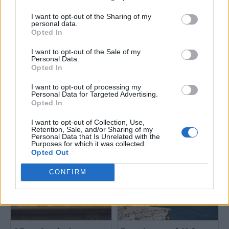
I want to opt-out of the Sharing of my
ΗΠΑ: Ο Τραμπ ανήγγειλε νέες
ΗΠΑ και Ιράν φέρονται να
personal data.
διαπραγματεύσεις με το Ιράν
έχουν καταλήξει σε πλαίσιο
Opted In
από σήμερα
συμφωνίας
I want to opt-out of the Sale of my
Personal Data.
Opted In
I want to opt-out of processing my
Personal Data for Targeted Advertising.
Opted In
Ιράν: Υπάρχει πρόοδος, αλλά
Τραμπ: Η κατάπαυση του πυρός
I want to opt-out of Collection, Use,
Retention, Sale, and/or Sharing of my
δεν επίκειται άμεσα συμφωνία
στη Μέση Ανατολή κρέμεται
Personal Data that Is Unrelated with the
με τις ΗΠΑ
από μια κλωστή - Σε αδιέξοδο
Purposes for which it was collected.
οι συνομιλίες
Opted Out
CONFIRM