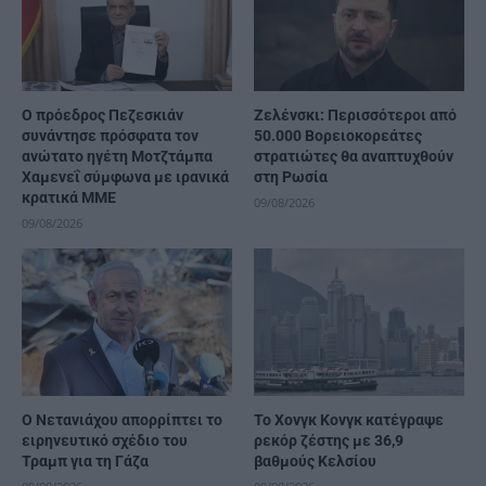
Ο πρόεδρος Πεζεσκιάν
Ζελένσκι: Περισσότεροι από
συνάντησε πρόσφατα τον
50.000 Βορειοκορεάτες
ανώτατο ηγέτη Μοτζτάμπα
στρατιώτες θα αναπτυχθούν
Χαμενεΐ σύμφωνα με ιρανικά
στη Ρωσία
κρατικά ΜΜΕ
09/08/2026
09/08/2026
Ο Νετανιάχου απορρίπτει το
Το Χονγκ Κονγκ κατέγραψε
ειρηνευτικό σχέδιο του
ρεκόρ ζέστης με 36,9
Τραμπ για τη Γάζα
βαθμούς Κελσίου