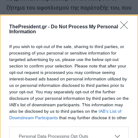
ζήτημα του αφοπλισμού της παράταξής του, που
απαιτεί η κυβέρνηση του Ισραήλ, δεν θα τεθεί
«στις διαπραγματεύσεις με τον εχθρό».
ThePresident.gr -
Do Not Process My Personal
Information
If you wish to opt-out of the sale, sharing to third parties, or
processing of your personal or sensitive information for
TAGS
ΗΠΑ
Ιράν
Μέση Ανατολή
Πόλεμος
targeted advertising by us, please use the below opt-out
SOURCE
ΑΠΕ-ΜΠΕ
section to confirm your selection. Please note that after your
opt-out request is processed you may continue seeing
interest-based ads based on personal information utilized by
us or personal information disclosed to third parties prior to
your opt-out. You may separately opt-out of the further
Διαβάστε επίσης
disclosure of your personal information by third parties on the
IAB’s list of downstream participants. This information may
also be disclosed by us to third parties on the
IAB’s List of
Downstream Participants
that may further disclose it to other
third parties.
Personal Data Processing Opt Outs