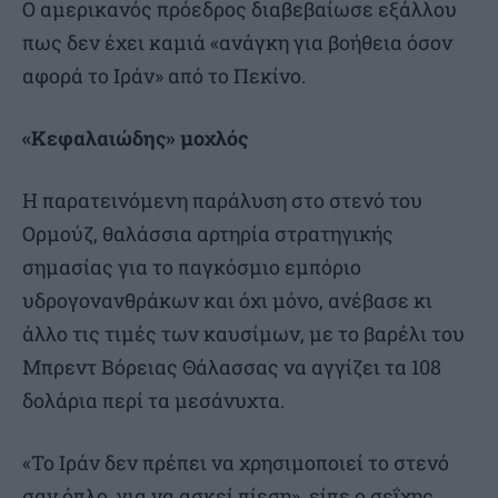
Ο αμερικανός πρόεδρος διαβεβαίωσε εξάλλου
πως δεν έχει καμιά «ανάγκη για βοήθεια όσον
αφορά το Ιράν» από το Πεκίνο.
«Κεφαλαιώδης» μοχλός
Η παρατεινόμενη παράλυση στο στενό του
Ορμούζ, θαλάσσια αρτηρία στρατηγικής
σημασίας για το παγκόσμιο εμπόριο
υδρογονανθράκων και όχι μόνο, ανέβασε κι
άλλο τις τιμές των καυσίμων, με το βαρέλι του
Μπρεντ Βόρειας Θάλασσας να αγγίζει τα 108
δολάρια περί τα μεσάνυχτα.
«Το Ιράν δεν πρέπει να χρησιμοποιεί το στενό
σαν όπλο, για να ασκεί πίεση», είπε ο σεΐχης