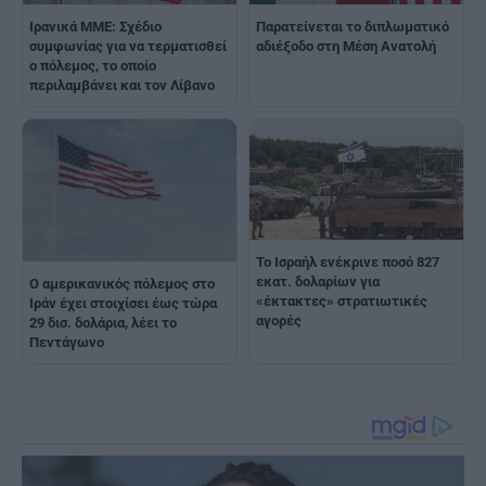
Ιρανικά ΜΜΕ: Σχέδιο
Παρατείνεται το διπλωματικό
συμφωνίας για να τερματισθεί
αδιέξοδο στη Μέση Ανατολή
ο πόλεμος, το οποίο
περιλαμβάνει και τον Λίβανο
Το Ισραήλ ενέκρινε ποσό 827
εκατ. δολαρίων για
Ο αμερικανικός πόλεμος στο
«έκτακτες» στρατιωτικές
Ιράν έχει στοιχίσει έως τώρα
αγορές
29 δισ. δολάρια, λέει το
Πεντάγωνο