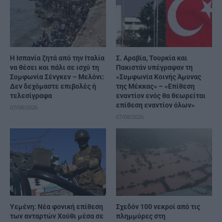
H Ισπανία ζητά από την Ιταλία
Σ. Αραβία, Τουρκία και
να θέσει και πάλι σε ισχύ τη
Πακιστάν υπέγραψαν τη
Συμφωνία Σένγκεν – Μελόνι:
«Συμφωνία Κοινής Άμυνας
Δεν δεχόμαστε επιβολές ή
της Μέκκας» – «Επίθεση
τελεσίγραφα
εναντίον ενός θα θεωρείται
επίθεση εναντίον όλων»
07/08/2026
07/08/2026
Υεμένη: Νέα φονική επίθεση
Σχεδόν 100 νεκροί από τις
των ανταρτών Χούθι μέσα σε
πλημμύρες στη