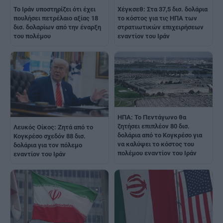
Το Ιράν υποστηρίζει ότι έχει
Χέγκσεθ: Στα 37,5 δισ. δολάρια
πουλήσει πετρέλαιο αξίας 18
το κόστος για τις ΗΠΑ των
δισ. δολαρίων από την έναρξη
στρατιωτικών επιχειρήσεων
του πολέμου
εναντίον του Ιράν
ΗΠΑ: Το Πεντάγωνο θα
ζητήσει επιπλέον 80 δισ.
Λευκός Οίκος: Ζητά από το
δολάρια από το Κογκρέσο για
Κογκρέσο σχεδόν 88 δισ.
να καλύψει το κόστος του
δολάρια για τον πόλεμο
πολέμου εναντίον του Ιράν
εναντίον του Ιράν