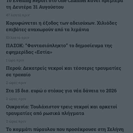
Το Evening Report στο One Channel κάνει πρεμιέρα
τη Δευτέρα 31 Αυγούστου
47 λεπτά πριν
Κορυφώνεται η έξοδος των αδειούχων. Χιλιάδες
επιβάτες αναχωρούν από τα λιμάνια
53 λεπτά πριν
ΠΑΣΟΚ: “Φαντασιόπληκτο” το δημοσίευμα της
εφημερίδας «Εστία»
1 ώρα πριν
Περού: Δεκατρείς νεκροί και τέσσερις τραυματίες
σε τροχαίο
2 ώρες πριν
Στα 15 δισ. ευρώ ο στόχος για νέα δάνεια το 2026
2 ώρες πριν
Ουκρανία: Τουλάχιστον τρεις νεκροί και αρκετοί
τραυματίες από ρωσικά πλήγματα
2 ώρες πριν
Το κομμάτι πύραυλου που προσέκρουσε στη Σελήνη