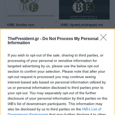
ΙΟΒΕ: Άνοδος των
ΙΟΒΕ: Οριακή ανάκαμψη του
επιχειρηματικών προσδοκιών
οικονομικού κλίματος
στη βιομηχανία, στις 111,5
ThePresident.gr -
Do Not Process My Personal
μονάδες τον Φεβρουάριο
Information
If you wish to opt-out of the sale, sharing to third parties, or
processing of your personal or sensitive information for
targeted advertising by us, please use the below opt-out
section to confirm your selection. Please note that after your
opt-out request is processed you may continue seeing
interest-based ads based on personal information utilized by
us or personal information disclosed to third parties prior to
your opt-out. You may separately opt-out of the further
disclosure of your personal information by third parties on the
IAB’s list of downstream participants. This information may
also be disclosed by us to third parties on the
IAB’s List of
Downstream Participants
that may further disclose it to other