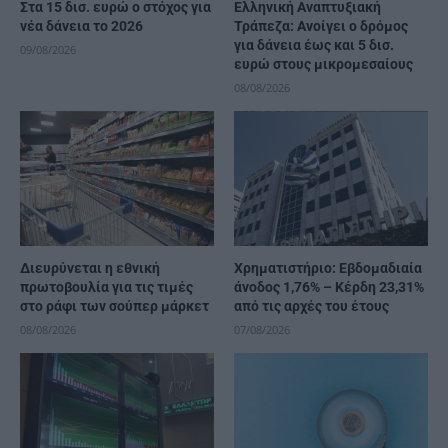
Στα 15 δισ. ευρώ ο στόχος για
Ελληνική Αναπτυξιακή
νέα δάνεια το 2026
Τράπεζα: Ανοίγει ο δρόμος
για δάνεια έως και 5 δισ.
09/08/2026
ευρώ στους μικρομεσαίους
08/08/2026
Διευρύνεται η εθνική
Χρηματιστήριο: Εβδομαδιαία
πρωτοβουλία για τις τιμές
άνοδος 1,76% – Κέρδη 23,31%
στο ράφι των σούπερ μάρκετ
από τις αρχές του έτους
08/08/2026
07/08/2026