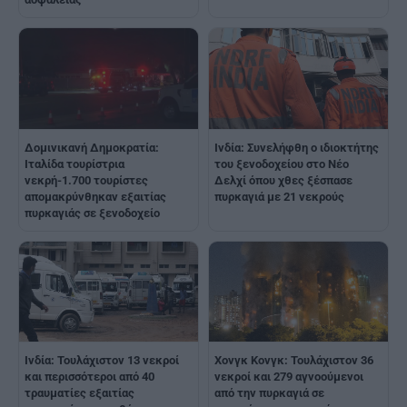
Δομινικανή Δημοκρατία:
Ινδία: Συνελήφθη ο ιδιοκτήτης
Ιταλίδα τουρίστρια
του ξενοδοχείου στο Νέο
νεκρή-1.700 τουρίστες
Δελχί όπου χθες ξέσπασε
απομακρύνθηκαν εξαιτίας
πυρκαγιά με 21 νεκρούς
πυρκαγιάς σε ξενοδοχείο
Ινδία: Τουλάχιστον 13 νεκροί
Χονγκ Κονγκ: Τουλάχιστον 36
και περισσότεροι από 40
νεκροί και 279 αγνοούμενοι
τραυματίες εξαιτίας
από την πυρκαγιά σε