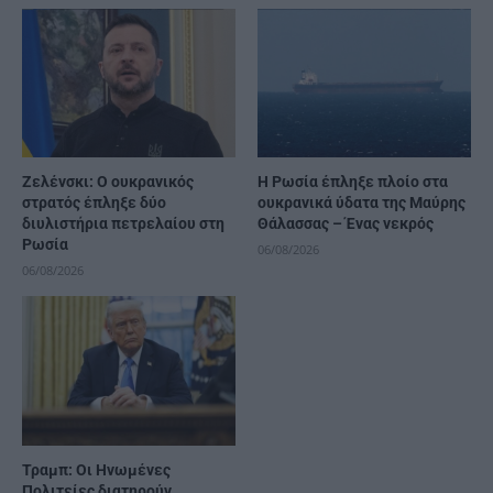
Ζελένσκι: Ο ουκρανικός
Η Ρωσία έπληξε πλοίο στα
στρατός έπληξε δύο
ουκρανικά ύδατα της Μαύρης
διυλιστήρια πετρελαίου στη
Θάλασσας – Ένας νεκρός
Ρωσία
06/08/2026
06/08/2026
Τραμπ: Οι Ηνωμένες
Πολιτείες διατηρούν